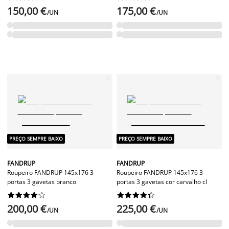
150,00 €
175,00 €
/UN
/UN
PREÇO SEMPRE BAIXO
PREÇO SEMPRE BAIXO
FANDRUP
FANDRUP
Roupeiro FANDRUP 145x176 3
Roupeiro FANDRUP 145x176 3
portas 3 gavetas branco
portas 3 gavetas cor carvalho cl




















200,00 €
225,00 €
/UN
/UN