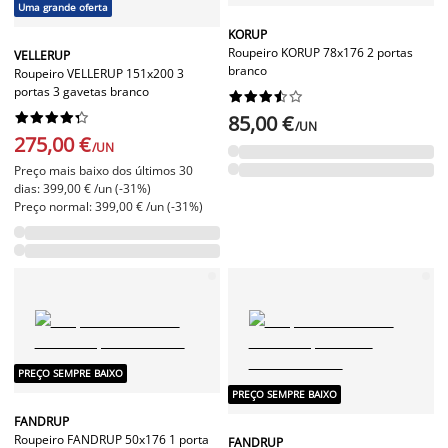
Uma grande oferta
KORUP
Roupeiro KORUP 78x176 2 portas
VELLERUP
branco
Roupeiro VELLERUP 151x200 3
portas 3 gavetas branco




















85,00 €
/UN
275,00 €
/UN
Preço mais baixo dos últimos 30
dias: 399,00 € /un (-31%)
Preço normal: 399,00 € /un (-31%)
PREÇO SEMPRE BAIXO
PREÇO SEMPRE BAIXO
FANDRUP
Roupeiro FANDRUP 50x176 1 porta
FANDRUP