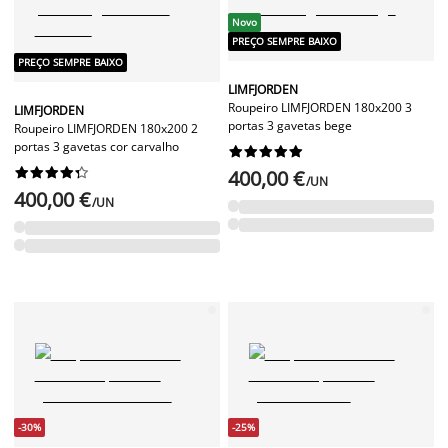
Novo
PREÇO SEMPRE BAIXO
PREÇO SEMPRE BAIXO
LIMFJORDEN
Roupeiro LIMFJORDEN 180x200 3
LIMFJORDEN
portas 3 gavetas bege
Roupeiro LIMFJORDEN 180x200 2
portas 3 gavetas cor carvalho




















400,00 €
/UN
400,00 €
/UN
-30%
-25%