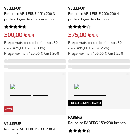
VELLERUP
VELLERUP
Roupeiro VELLERUP 151x200 3
Roupeiro VELLERUP 200x200 4
portas 3 gavetas cor carvalho
portas 3 gavetas branco




















300,00 €
375,00 €
/UN
/UN
Preço mais baixo dos últimos 30
Preço mais baixo dos últimos 30
dias: 429,00 € /un (-30%)
dias: 499,00 € /un (-25%)
Preço normal: 429,00 € /un (-30%)
Preço normal: 499,00 € /un (-25%)
PREÇO SEMPRE BAIXO
-27%
RABERG
Roupeiro RABERG 150x200 branco
VELLERUP
Roupeiro VELLERUP 200x200 4









