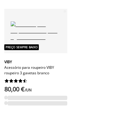
PREÇO SEMPRE BAIXO
VIBY
Acessório para roupeiro VIBY
roupeiro 3 gavetas branco










80,00 €
/UN