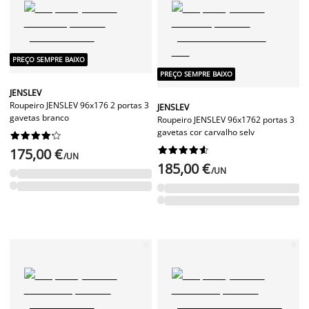
PREÇO SEMPRE BAIXO
PREÇO SEMPRE BAIXO
JENSLEV
Roupeiro JENSLEV 96x176 2 portas 3
JENSLEV
gavetas branco
Roupeiro JENSLEV 96x1762 portas 3
gavetas cor carvalho selv




















175,00 €
/UN
185,00 €
/UN