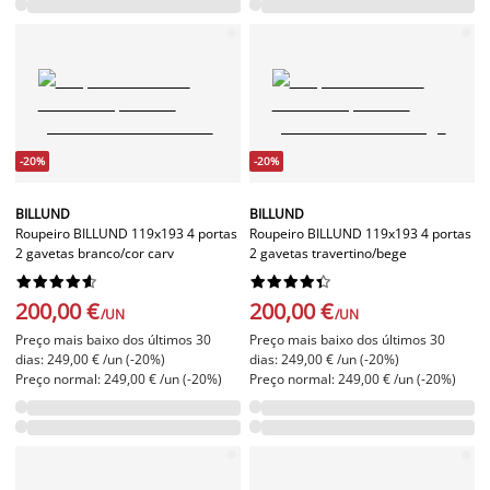
-20%
-20%
BILLUND
BILLUND
Roupeiro BILLUND 119x193 4 portas
Roupeiro BILLUND 119x193 4 portas
2 gavetas branco/cor carv
2 gavetas travertino/bege




















200,00 €
200,00 €
/UN
/UN
Preço mais baixo dos últimos 30
Preço mais baixo dos últimos 30
dias: 249,00 € /un (-20%)
dias: 249,00 € /un (-20%)
Preço normal: 249,00 € /un (-20%)
Preço normal: 249,00 € /un (-20%)