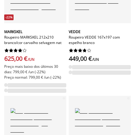
-22%
MARKSKEL
VEDDE
Roupeiro MARKSKEL 212x210
Roupeiro VEDDE 167x197 com
branco/cor carvalho selvagem nat
espelho branco




















625,00 €
449,00 €
/UN
/UN
Preço mais baixo dos últimos 30
dias: 799,00 € /un (-22%)
Preço normal: 799,00 € /un (-22%)