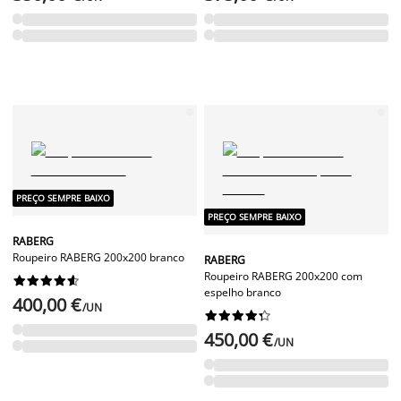
PREÇO SEMPRE BAIXO
PREÇO SEMPRE BAIXO
RABERG
Roupeiro RABERG 200x200 branco
RABERG
Roupeiro RABERG 200x200 com










espelho branco
400,00 €
/UN










450,00 €
/UN