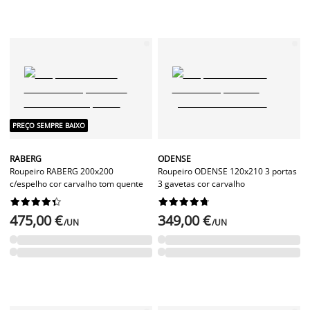
PREÇO SEMPRE BAIXO
RABERG
ODENSE
Roupeiro RABERG 200x200
Roupeiro ODENSE 120x210 3 portas
c/espelho cor carvalho tom quente
3 gavetas cor carvalho




















475,00 €
349,00 €
/UN
/UN