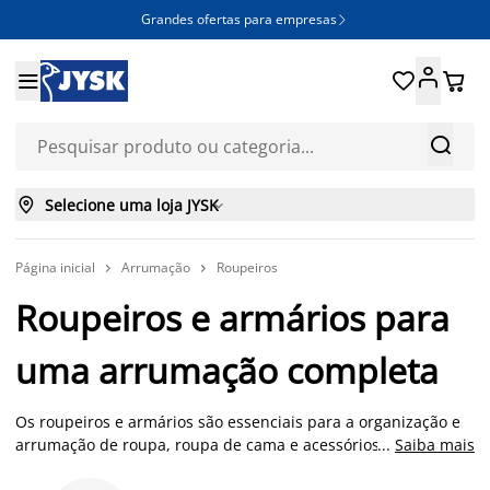
Grandes ofertas para empresas







Selecione uma loja JYSK

Página inicial
Arrumação
Roupeiros


Roupeiros e armários para
uma arrumação completa
Os roupeiros e armários são essenciais para a organização e
arrumação de roupa, roupa de cama e acessórios,
...
Saiba mais
combinando elevada capacidade de arrumação,