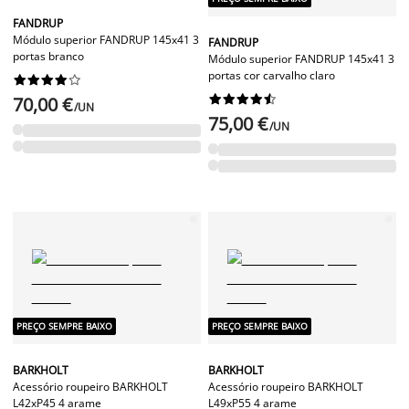
FANDRUP
Módulo superior FANDRUP 145x41 3
FANDRUP
portas branco
Módulo superior FANDRUP 145x41 3
portas cor carvalho claro




















70,00 €
/UN
75,00 €
/UN
PREÇO SEMPRE BAIXO
PREÇO SEMPRE BAIXO
BARKHOLT
BARKHOLT
Acessório roupeiro BARKHOLT
Acessório roupeiro BARKHOLT
L42xP45 4 arame
L49xP55 4 arame