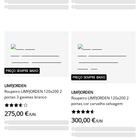
PREÇO SEMPRE BAIXO
PREÇO SEMPRE BAIXO
LIMFJORDEN
Roupeiro LIMFJORDEN 120x200 2
LIMFJORDEN
portas 3 gavetas branco
Roupeiro LIMFJORDEN 120x200 2
portas cor carvalho selvagem




















275,00 €
/UN
300,00 €
/UN