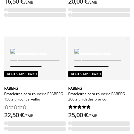
16,50 €
20,00 €
/EMB
/EMB
PREÇO SEMPRE BAIXO
PREÇO SEMPRE BAIXO
RABERG
RABERG
Prateleiras para roupeiro PRABERG
Prateleiras para roupeiro RABERG
150 2 un cor carvalho
200 2 unidades branco




















22,50 €
25,00 €
/EMB
/EMB