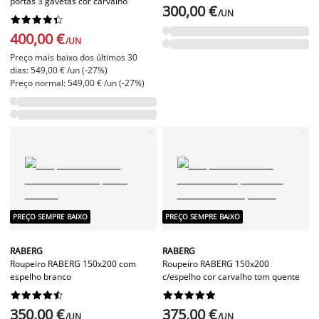
portas 3 gavetas cor carvalho
300,00 €
/UN










400,00 €
/UN
Preço mais baixo dos últimos 30
dias: 549,00 € /un (-27%)
Preço normal: 549,00 € /un (-27%)
PREÇO SEMPRE BAIXO
PREÇO SEMPRE BAIXO
RABERG
RABERG
Roupeiro RABERG 150x200 com
Roupeiro RABERG 150x200
espelho branco
c/espelho cor carvalho tom quente




















350,00 €
375,00 €
/UN
/UN