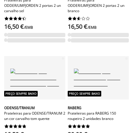
Prateleiras para
Prateleiras para
ODDER/LIMFJORDEN 2 portas 2 un
ODDER/LIMFJORDEN 2 portas 2 un
carvalho sel
branco




















16,50 €
16,50 €
/EMB
/EMB
PREÇO SEMPRE BAIXO
PREÇO SEMPRE BAIXO
ODENSE/TRANUM
RABERG
Prateleiras para ODENSE/TRANUM 2
Prateleiras para RABERG 150
un cor carvalho tom quente
roupeiro 2 unidades branco



















