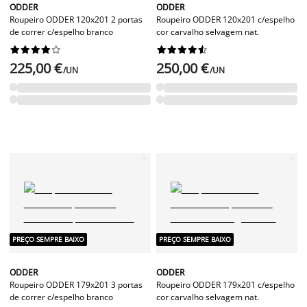
ODDER
ODDER
Roupeiro ODDER 120x201 2 portas
Roupeiro ODDER 120x201 c/espelho
de correr c/espelho branco
cor carvalho selvagem nat.




















225,00 €
250,00 €
/UN
/UN
PREÇO SEMPRE BAIXO
PREÇO SEMPRE BAIXO
ODDER
ODDER
Roupeiro ODDER 179x201 3 portas
Roupeiro ODDER 179x201 c/espelho
de correr c/espelho branco
cor carvalho selvagem nat.