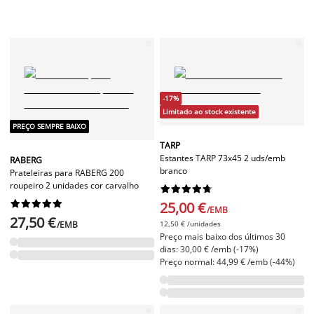
-17%
Limitado ao stock existente
PREÇO SEMPRE BAIXO
TARP
Estantes TARP 73x45 2 uds/emb
RABERG
branco
Prateleiras para RABERG 200
roupeiro 2 unidades cor carvalho




















25,00 €
/EMB
27,50 €
/EMB
12,50 € /unidades
Preço mais baixo dos últimos 30
dias: 30,00 € /emb (-17%)
Preço normal: 44,99 € /emb (-44%)