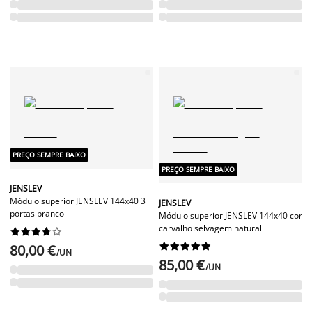
PREÇO SEMPRE BAIXO
PREÇO SEMPRE BAIXO
JENSLEV
Módulo superior JENSLEV 144x40 3
JENSLEV
portas branco
Módulo superior JENSLEV 144x40 cor
carvalho selvagem natural




















80,00 €
/UN
85,00 €
/UN