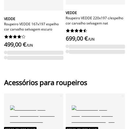
VEDDE
Roupeiro VEDDE 220x197 c/espelho
VEDDE
cor carvalho selvagem nat
Roupeiro VEDDE 167x197 espelho
cor carvalho selvagem escuro




















699,00 €
/UN
499,00 €
/UN
Acessórios para roupeiros