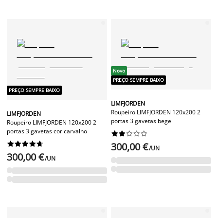
Novo
PREÇO SEMPRE BAIXO
PREÇO SEMPRE BAIXO
LIMFJORDEN
Roupeiro LIMFJORDEN 120x200 2
LIMFJORDEN
portas 3 gavetas bege
Roupeiro LIMFJORDEN 120x200 2
portas 3 gavetas cor carvalho




















300,00 €
/UN
300,00 €
/UN