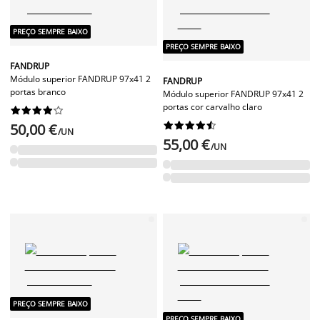
PREÇO SEMPRE BAIXO
PREÇO SEMPRE BAIXO
FANDRUP
Módulo superior FANDRUP 97x41 2
FANDRUP
portas branco
Módulo superior FANDRUP 97x41 2
portas cor carvalho claro




















50,00 €
/UN
55,00 €
/UN
PREÇO SEMPRE BAIXO
PREÇO SEMPRE BAIXO