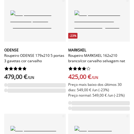
-23%
ODENSE
MARKSKEL
Roupeiro ODENSE 179x210 5 portas
Roupeiro MARKSKEL 162x210
3 gavetas cor carvalho
branco/cor carvalho selvagem nat




















479,00 €
425,00 €
/UN
/UN
Preço mais baixo dos últimos 30
dias: 549,00 € /un (-23%)
Preço normal: 549,00 € /un (-23%)