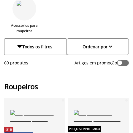
funcionalidade e design. Podem ser utilizados em qualquer
divisão da casa, como o corredor, o escritório ou o quarto de
hóspedes. Na JYSK encontra uma ampla gama de roupeiros e
armários modernos, armários de quarto, roupeiros de
madeira ou folheados, preto ou branco, com portas de correr,
Acessórios para
roupeiros
gavetas e roupeiro com espelho. Desde estilos escandinavos
minimalistas a opções modernas e clássicas, ideais para
maximizar a organização e complementar a decoração do lar.


Todos os filtros
Ordenar por
69 produtos
Artigos em promoção
Roupeiros
PREÇO SEMPRE BAIXO
-31%