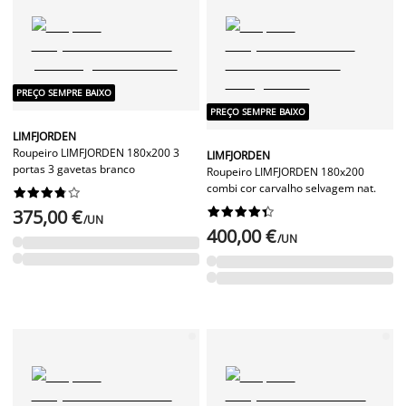
PREÇO SEMPRE BAIXO
PREÇO SEMPRE BAIXO
LIMFJORDEN
Roupeiro LIMFJORDEN 180x200 3
LIMFJORDEN
portas 3 gavetas branco
Roupeiro LIMFJORDEN 180x200
combi cor carvalho selvagem nat.




















375,00 €
/UN
400,00 €
/UN