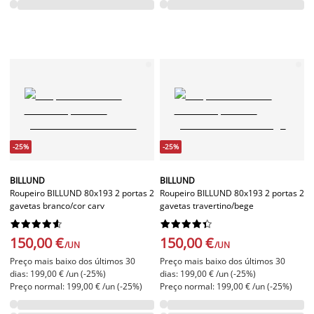
-25%
-25%
BILLUND
BILLUND
Roupeiro BILLUND 80x193 2 portas 2
Roupeiro BILLUND 80x193 2 portas 2
gavetas branco/cor carv
gavetas travertino/bege




















150,00 €
150,00 €
/UN
/UN
Preço mais baixo dos últimos 30
Preço mais baixo dos últimos 30
dias: 199,00 € /un (-25%)
dias: 199,00 € /un (-25%)
Preço normal: 199,00 € /un (-25%)
Preço normal: 199,00 € /un (-25%)