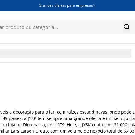
Grandes ofertas para empresas


óveis e decoração para o lar, com raízes escandinavas, onde pode 
 em 49 países, a JYSK tem sempre uma grande oferta e um serviço 
eira loja na Dinamarca, em 1979. Hoje, a JYSK conta com 31.000 co
iliar Lars Larsen Group, com um volume de negócio total de 6.433 m