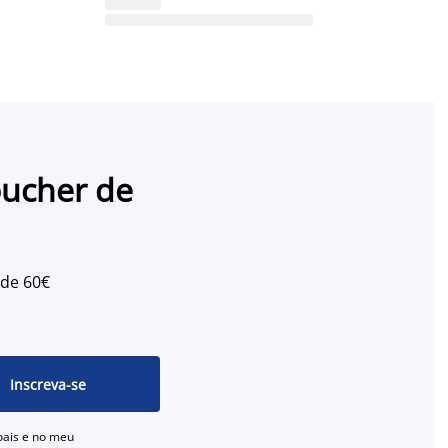
oucher de
 de 60€
Inscreva-se
oais e no meu