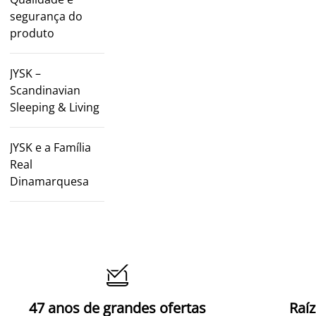
segurança do
produto
JYSK –
Scandinavian
Sleeping & Living
JYSK e a Família
Real
Dinamarquesa

47 anos de grandes ofertas
Raí