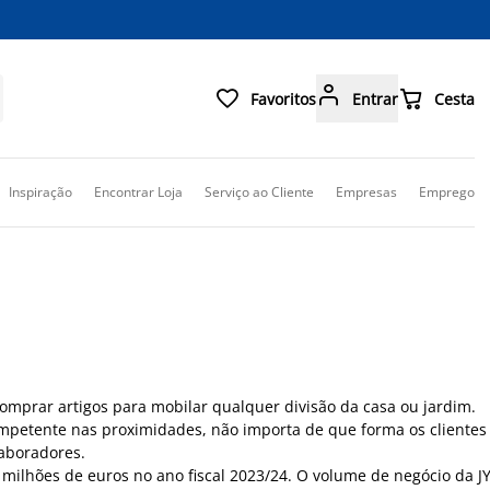



Favoritos
Entrar
Cesta
Inspiração
Encontrar Loja
Serviço ao Cliente
Empresas
Emprego
comprar artigos para mobilar qualquer divisão da casa ou jardim.
competente nas proximidades, não importa de que forma os cliente
laboradores.
ilhões de euros no ano fiscal 2023/24. O volume de negócio da JYS