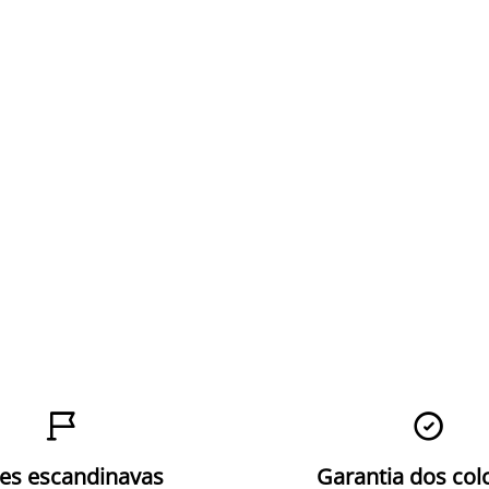


zes escandinavas
Garantia dos col