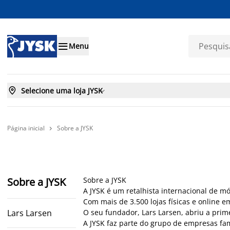

Menu

Selecione uma loja JYSK

Página inicial
Sobre a JYSK

Sobre a JYSK
Sobre a JYSK
A JYSK é um retalhista internacional de m
Com mais de 3.500 lojas físicas e online
Lars Larsen
O seu fundador, Lars Larsen, abriu a prim
A JYSK faz parte do grupo de empresas fam