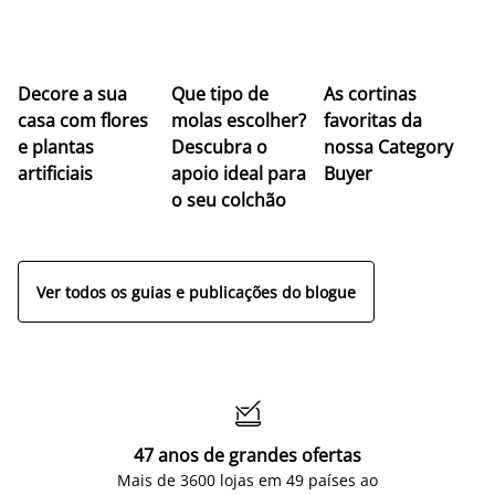
Z
Decore a sua
Que tipo de
As cortinas
co
casa com flores
molas escolher?
favoritas da
c
e plantas
Descubra o
nossa Category
c
artificiais
apoio ideal para
Buyer
es
o seu colchão
c
ap
Ver todos os guias e publicações do blogue

47 anos de grandes ofertas
Mais de 3600 lojas em 49 países ao