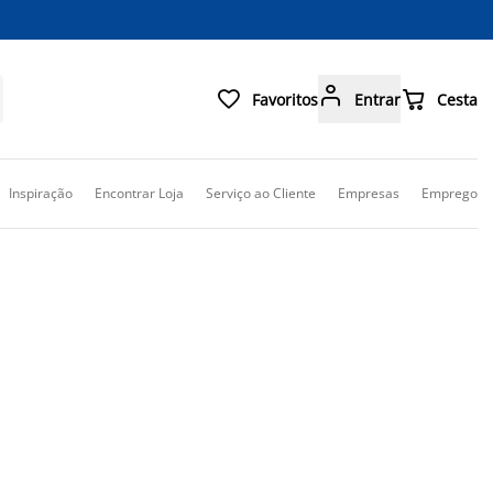



Favoritos
Entrar
Cesta
Inspiração
Encontrar Loja
Serviço ao Cliente
Empresas
Emprego