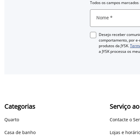
Todos os campos marcados c
Nome
*
Desejo receber comuni
comportamento, por e-m
produtos da JYSK.
Termo
a JYSK processa os me
Categorias
Serviço ao
Quarto
Contacte o Ser
Casa de banho
Lojas e horár