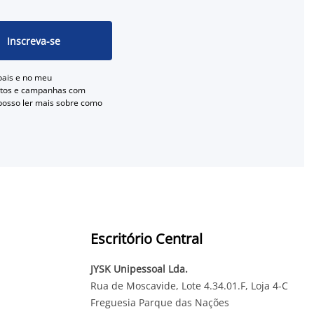
Inscreva-se
oais e no meu
entos e campanhas com
 posso ler mais sobre como
Escritório Central
JYSK Unipessoal Lda.
Rua de Moscavide, Lote 4.34.01.F, Loja 4-C
Freguesia Parque das Nações