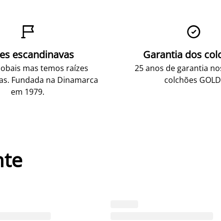


zes escandinavas
Garantia dos col
obais mas temos raízes
25 anos de garantia n
as. Fundada na Dinamarca
colchões GOLD
em 1979.
nte