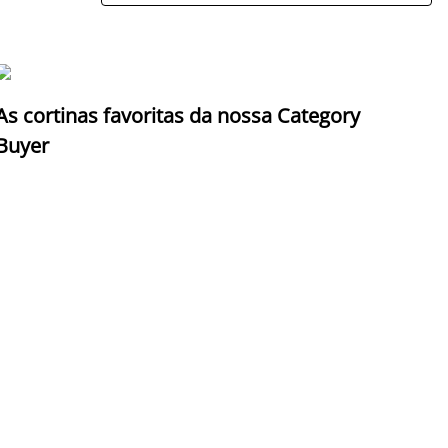
As cortinas favoritas da nossa Category
Z
Buyer
c