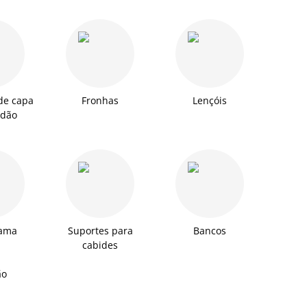
de capa
Fronhas
Lençóis
edão
cama
Suportes para
Bancos
cabides
ão