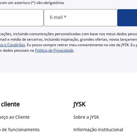
om um asterisco (*) são obrigatórios
E-mail
*
cações, incluindo comunicações personalizadas com base nos meus dados pess
ail e média de terceiros, incluindo inspiração, grandes ofertas, novos lançam
s e Condições
. Eu posso sempre retirar meu consentimento no site da JYSK. Eu
us dados pessoais na
Política de Privacidade
.
 cliente
JYSK
viço ao Cliente
Sobre a JYSK
io de funcionamento
Informação institucional