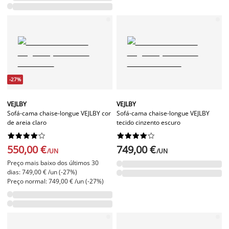
-27%
VEJLBY
VEJLBY
Sofá-cama chaise-longue VEJLBY cor
Sofá-cama chaise-longue VEJLBY
de areia claro
tecido cinzento escuro




















550,00 €
749,00 €
/UN
/UN
Preço mais baixo dos últimos 30
dias: 749,00 € /un (-27%)
Preço normal: 749,00 € /un (-27%)