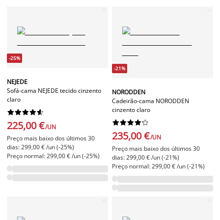
-25%
-21%
NEJEDE
Sofá-cama NEJEDE tecido cinzento
NORODDEN
claro
Cadeirão-cama NORODDEN
cinzento claro




















225,00 €
/UN
235,00 €
/UN
Preço mais baixo dos últimos 30
dias: 299,00 € /un (-25%)
Preço mais baixo dos últimos 30
Preço normal: 299,00 € /un (-25%)
dias: 299,00 € /un (-21%)
Preço normal: 299,00 € /un (-21%)