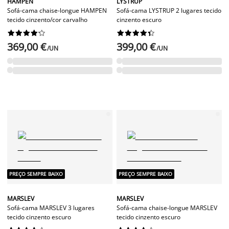
HAMPEN
LYSTRUP
Sofá-cama chaise-longue HAMPEN
Sofá-cama LYSTRUP 2 lugares tecido
tecido cinzento/cor carvalho
cinzento escuro




















369,00 €
399,00 €
/UN
/UN
PREÇO SEMPRE BAIXO
PREÇO SEMPRE BAIXO
MARSLEV
MARSLEV
Sofá-cama MARSLEV 3 lugares
Sofá-cama chaise-longue MARSLEV
tecido cinzento escuro
tecido cinzento escuro