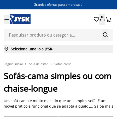
Grandes ofertas para empresas







Selecione uma loja JYSK

Página inicial
Sala de estar
Sofás-cama


Sofás-cama simples ou com
chaise-longue
Um sofá-cama é muito mais do que um simples sofá. É um
móvel prático e funcional que se adapta a qualquer espaço,
...
Saiba mais
desde a sala de estar até ao quarto de hóspedes. Na JYSK,