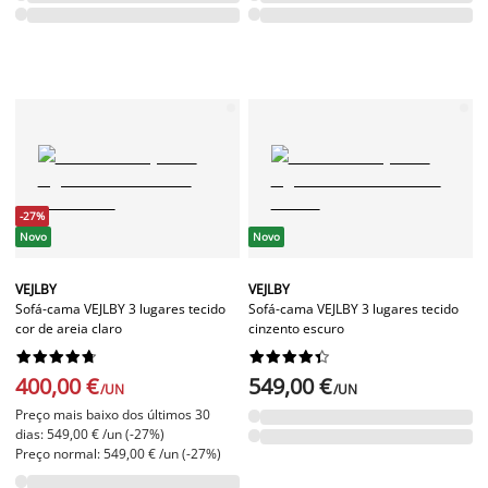
-27%
Novo
Novo
VEJLBY
VEJLBY
Sofá-cama VEJLBY 3 lugares tecido
Sofá-cama VEJLBY 3 lugares tecido
cor de areia claro
cinzento escuro




















400,00 €
549,00 €
/UN
/UN
Preço mais baixo dos últimos 30
dias: 549,00 € /un (-27%)
Preço normal: 549,00 € /un (-27%)