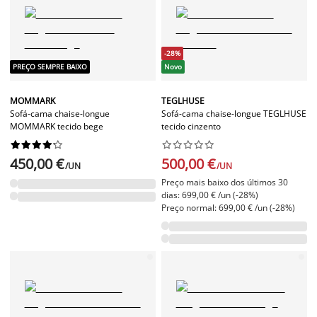
-28%
PREÇO SEMPRE BAIXO
Novo
MOMMARK
TEGLHUSE
Sofá-cama chaise-longue
Sofá-cama chaise-longue TEGLHUSE
MOMMARK tecido bege
tecido cinzento




















450,00 €
500,00 €
/UN
/UN
Preço mais baixo dos últimos 30
dias: 699,00 € /un (-28%)
Preço normal: 699,00 € /un (-28%)