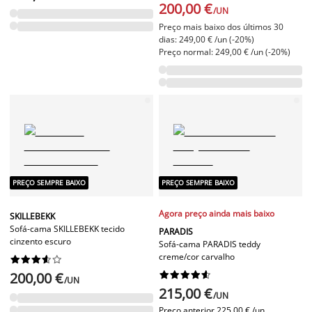
200,00 €
/UN
Preço mais baixo dos últimos 30
dias: 249,00 € /un (-20%)
Preço normal: 249,00 € /un (-20%)
PREÇO SEMPRE BAIXO
PREÇO SEMPRE BAIXO
Agora preço ainda mais baixo
SKILLEBEKK
Sofá-cama SKILLEBEKK tecido
PARADIS
cinzento escuro
Sofá-cama PARADIS teddy
creme/cor carvalho










200,00 €










/UN
215,00 €
/UN
Preço anterior
225,00 € /un