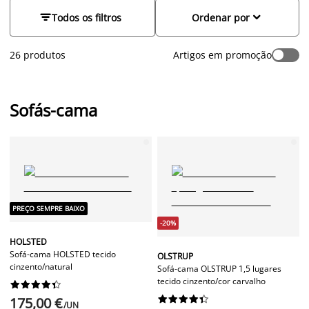
encontrará uma vasta gama de sofás-cama, desde modelos
compactos a sofás-cama de canto, todos com um design


Todos os filtros
Ordenar por
moderno e elegante, com 1, 2 ou 3 lugares.
26 produtos
Artigos em promoção
Sofás-cama
PREÇO SEMPRE BAIXO
-20%
HOLSTED
Sofá-cama HOLSTED tecido
OLSTRUP
cinzento/natural
Sofá-cama OLSTRUP 1,5 lugares
tecido cinzento/cor carvalho




















175,00 €
/UN