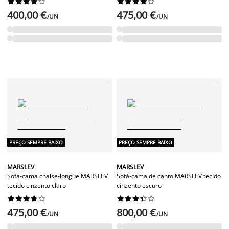




















400,00 €
475,00 €
/UN
/UN
PREÇO SEMPRE BAIXO
PREÇO SEMPRE BAIXO
MARSLEV
MARSLEV
Sofá-cama chaise-longue MARSLEV
Sofá-cama de canto MARSLEV tecido
tecido cinzento claro
cinzento escuro




















475,00 €
800,00 €
/UN
/UN