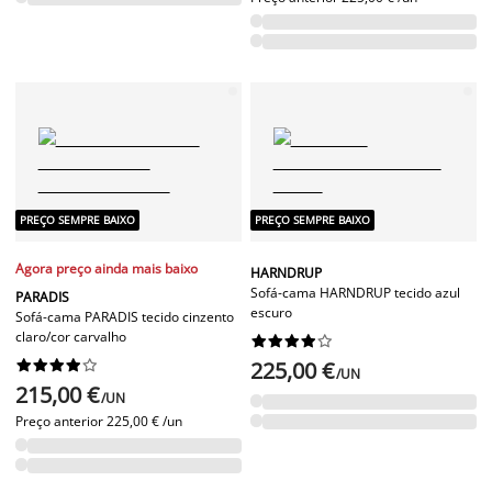
PREÇO SEMPRE BAIXO
PREÇO SEMPRE BAIXO
Agora preço ainda mais baixo
HARNDRUP
Sofá-cama HARNDRUP tecido azul
PARADIS
escuro
Sofá-cama PARADIS tecido cinzento
claro/cor carvalho




















225,00 €
/UN
215,00 €
/UN
Preço anterior
225,00 € /un