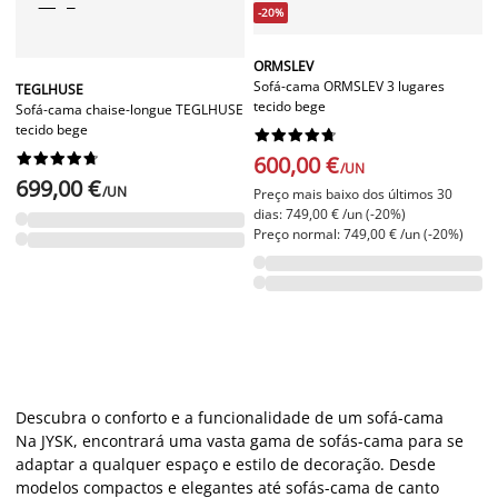
-20%
ORMSLEV
Sofá-cama ORMSLEV 3 lugares
TEGLHUSE
tecido bege
Sofá-cama chaise-longue TEGLHUSE
tecido bege




















600,00 €
/UN
699,00 €
/UN
Preço mais baixo dos últimos 30
dias: 749,00 € /un (-20%)
Preço normal: 749,00 € /un (-20%)
Descubra o conforto e a funcionalidade de um sofá-cama
Na JYSK, encontrará uma vasta gama de sofás-cama para se
adaptar a qualquer espaço e estilo de decoração. Desde
modelos compactos e elegantes até sofás-cama de canto