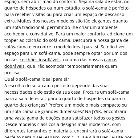
espaço, sem abrir mão do conforto. Seja na sala de estar, no
quarto de hóspedes ou num estúdio, o sofá-cama é perfeito
para receber visitas ou para criar um espaço de descanso
extra. Muitos dos nossos modelos são tão elegantes quanto
um sofá tradicional, permitindo-lhe criar um ambiente
acolhedor e convidativo. Para um maior conforto, adicione um
topper ao colchão do sofá-cama. Descubra a nossa gama de
sofás-cama e encontre o modelo ideal para si. Se não tiver
espaço para um sofá-cama, pode sempre optar por um dos
nossos
colchões insufláveis
, ou uma das nossas
camas
dobráveis
, que irão acomodar temporariamente quem
precisar.
Qual o sofá-cama ideal para si?
A escolha do sofá-cama perfeito depende das suas
necessidades e do estilo da sua casa. Procura um sofá-cama
para a sala de estar, para o quarto de hóspedes ou para o
quarto das crianças? Prefere um modelo mais compacto ou
um sofá-cama de grandes dimensões? Na JYSK, encontrará
uma vasta gama de opções para satisfazer todos os gostos.
Desde modelos clássicos a designs mais modernos, com
diferentes tamanhos e materiais, encontrará o sofá-cama
perfeito para o seu espaço,
com 1, 2, 3 e 4 lugares.
Visite-nos