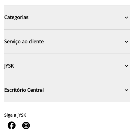

Categorias

Serviço ao cliente

JYSK

Escritório Central
Siga a JYSK

