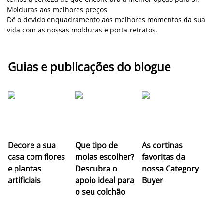
Molduras aos melhores preços
Dê o devido enquadramento aos melhores momentos da sua
vida com as nossas molduras e porta-retratos.
Guias e publicações do blogue
Z
Decore a sua
Que tipo de
As cortinas
co
casa com flores
molas escolher?
favoritas da
c
e plantas
Descubra o
nossa Category
c
artificiais
apoio ideal para
Buyer
es
o seu colchão
c
ap