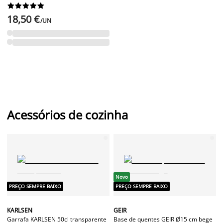










18,50 €
/UN
Acessórios de cozinha
Novo
PREÇO SEMPRE BAIXO
PREÇO SEMPRE BAIXO
KARLSEN
GEIR
Garrafa KARLSEN 50cl transparente
Base de quentes GEIR Ø15 cm bege