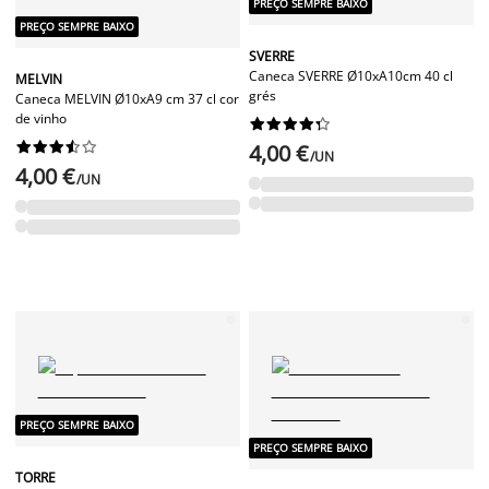
PREÇO SEMPRE BAIXO
PREÇO SEMPRE BAIXO
SVERRE
Caneca SVERRE Ø10xA10cm 40 cl
MELVIN
grés
Caneca MELVIN Ø10xA9 cm 37 cl cor
de vinho




















4,00 €
/UN
4,00 €
/UN
PREÇO SEMPRE BAIXO
PREÇO SEMPRE BAIXO
TORRE