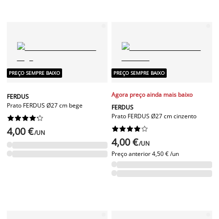
PREÇO SEMPRE BAIXO
PREÇO SEMPRE BAIXO
Agora preço ainda mais baixo
FERDUS
Prato FERDUS Ø27 cm bege
FERDUS
Prato FERDUS Ø27 cm cinzento










4,00 €










/UN
4,00 €
/UN
Preço anterior
4,50 € /un