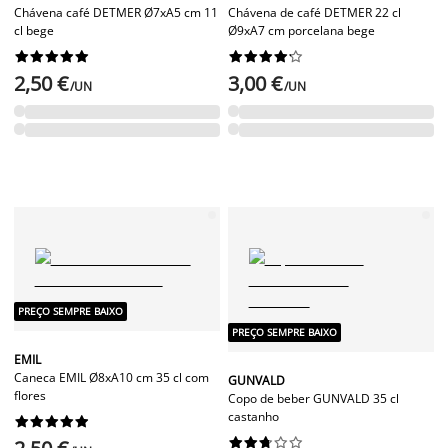
Chávena café DETMER Ø7xA5 cm 11
Chávena de café DETMER 22 cl
cl bege
Ø9xA7 cm porcelana bege




















2,50 €
3,00 €
/UN
/UN
PREÇO SEMPRE BAIXO
PREÇO SEMPRE BAIXO
EMIL
Caneca EMIL Ø8xA10 cm 35 cl com
GUNVALD
flores
Copo de beber GUNVALD 35 cl
castanho



















