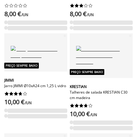




















8,00 €
8,00 €
/UN
/UN
PREÇO SEMPRE BAIXO
PREÇO SEMPRE BAIXO
JIMMI
Jarro JIMMI Ø10xA24 cm 1,25 L vidro
KRESTIAN
Talheres de salada KRESTIAN C30










cm madeira
10,00 €
/UN










10,00 €
/UN