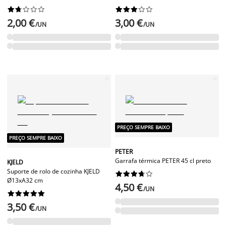




















2,00 €
3,00 €
/UN
/UN
PREÇO SEMPRE BAIXO
PREÇO SEMPRE BAIXO
PETER
Garrafa térmica PETER 45 cl preto
KJELD
Suporte de rolo de cozinha KJELD










Ø13xA32 cm
4,50 €
/UN










3,50 €
/UN