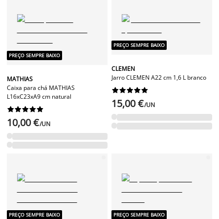
PREÇO SEMPRE BAIXO
PREÇO SEMPRE BAIXO
CLEMEN
Jarro CLEMEN A22 cm 1,6 L branco
MATHIAS
Caixa para chá MATHIAS










L16xC23xA9 cm natural
15,00 €
/UN










10,00 €
/UN
PREÇO SEMPRE BAIXO
PREÇO SEMPRE BAIXO