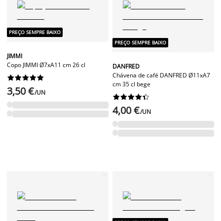
PREÇO SEMPRE BAIXO
PREÇO SEMPRE BAIXO
JIMMI
Copo JIMMI Ø7xA11 cm 26 cl
DANFRED
Chávena de café DANFRED Ø11xA7










cm 35 cl bege
3,50 €
/UN










4,00 €
/UN