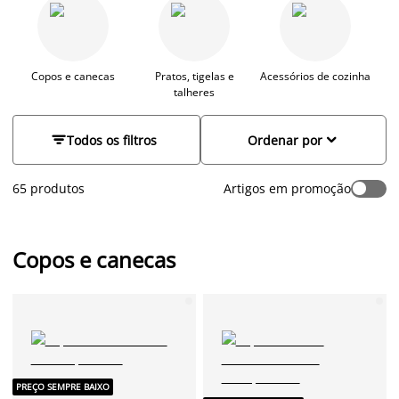
práticos, mas também cuidadosamente selecionados em
termos de cor, design e qualidade. Escolha loiça de cozinha
para uso quotidiano ou para ocasiões especiais. Temos tudo o
que precisa para criar o ambiente de cozinha perfeito. Com
pequenos detalhes pode fazer uma grande diferença na sua
Copos e canecas
Pratos, tigelas e
Acessórios de cozinha
talheres
casa.


Todos os filtros
Ordenar por
65 produtos
Artigos em promoção
Copos e canecas
PREÇO SEMPRE BAIXO