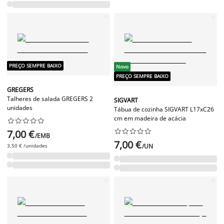
PREÇO SEMPRE BAIXO
Novo
PREÇO SEMPRE BAIXO
GREGERS
Talheres de salada GREGERS 2
SIGVART
unidades
Tábua de cozinha SIGVART L17xC26
cm em madeira de acácia




















7,00 €
/EMB
7,00 €
3,50 € /unidades
/UN