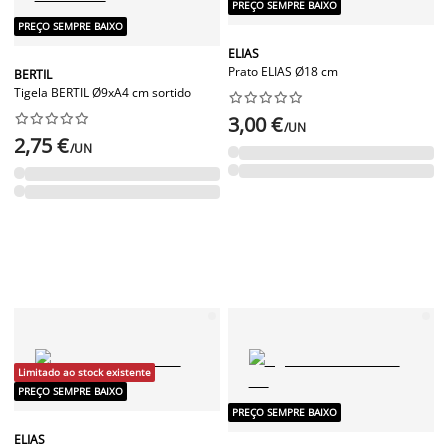
PREÇO SEMPRE BAIXO
PREÇO SEMPRE BAIXO
ELIAS
Prato ELIAS Ø18 cm
BERTIL
Tigela BERTIL Ø9xA4 cm sortido




















3,00 €
/UN
2,75 €
/UN
Limitado ao stock existente
PREÇO SEMPRE BAIXO
PREÇO SEMPRE BAIXO
ELIAS