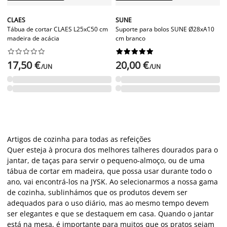
CLAES
SUNE
Tábua de cortar CLAES L25xC50 cm
Suporte para bolos SUNE Ø28xA10
madeira de acácia
cm branco




















17,50 €
20,00 €
/UN
/UN
Artigos de cozinha para todas as refeições
Quer esteja à procura dos melhores talheres dourados para o
jantar, de taças para servir o pequeno-almoço, ou de uma
tábua de cortar em madeira, que possa usar durante todo o
ano, vai encontrá-los na JYSK. Ao selecionarmos a nossa gama
de cozinha, sublinhámos que os produtos devem ser
adequados para o uso diário, mas ao mesmo tempo devem
ser elegantes e que se destaquem em casa. Quando o jantar
está na mesa, é importante para muitos que os pratos sejam