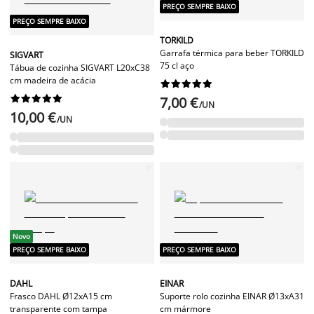
PREÇO SEMPRE BAIXO
PREÇO SEMPRE BAIXO
TORKILD
Garrafa térmica para beber TORKILD
SIGVART
75 cl aço
Tábua de cozinha SIGVART L20xC38
cm madeira de acácia




















7,00 €
/UN
10,00 €
/UN
Novo
PREÇO SEMPRE BAIXO
PREÇO SEMPRE BAIXO
DAHL
EINAR
Frasco DAHL Ø12xA15 cm
Suporte rolo cozinha EINAR Ø13xA31
transparente com tampa
cm mármore