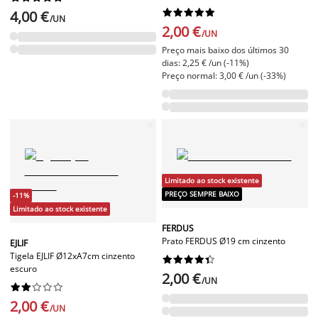










4,00 €
/UN
2,00 €
/UN
Preço mais baixo dos últimos 30
dias: 2,25 € /un (-11%)
Preço normal: 3,00 € /un (-33%)
Limitado ao stock existente
PREÇO SEMPRE BAIXO
-11%
Limitado ao stock existente
FERDUS
Prato FERDUS Ø19 cm cinzento
EJLIF
Tigela EJLIF Ø12xA7cm cinzento










escuro
2,00 €
/UN










2,00 €
/UN