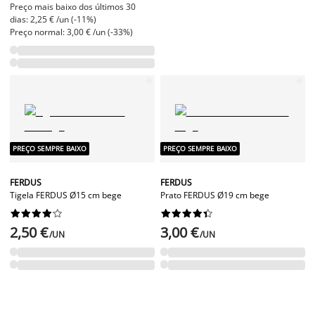
Preço mais baixo dos últimos 30
dias: 2,25 € /un (-11%)
Preço normal: 3,00 € /un (-33%)
PREÇO SEMPRE BAIXO
PREÇO SEMPRE BAIXO
FERDUS
FERDUS
Tigela FERDUS Ø15 cm bege
Prato FERDUS Ø19 cm bege




















2,50 €
3,00 €
/UN
/UN