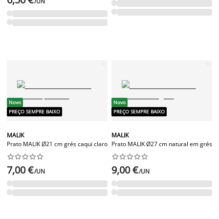
/UN
Novo
Novo
PREÇO SEMPRE BAIXO
PREÇO SEMPRE BAIXO
MALIK
MALIK
Prato MALIK Ø21 cm grés caqui claro
Prato MALIK Ø27 cm natural em grés




















7,00 €
9,00 €
/UN
/UN