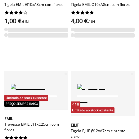
Tigela EMIL Ø10xA3cm com flores
Tigela EMIL Ø16xA8cm com flores




















1,00 €
4,00 €
/UN
/UN
Limitado ao stock existente
PREÇO SEMPRE BAIXO
-11%
Limitado ao stock existente
EMIL
Travessa EMIL L11xC25cm com
EJLIF
flores
Tigela EJLIF Ø12xA7cm cinzento
claro









