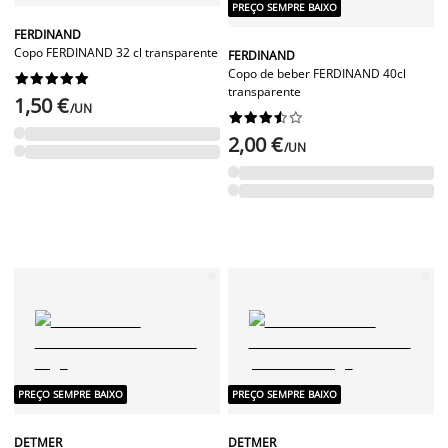
PREÇO SEMPRE BAIXO
FERDINAND
Copo FERDINAND 32 cl transparente
FERDINAND
Copo de beber FERDINAND 40cl










transparente
1,50 €
/UN










2,00 €
/UN
PREÇO SEMPRE BAIXO
PREÇO SEMPRE BAIXO
DETMER
DETMER