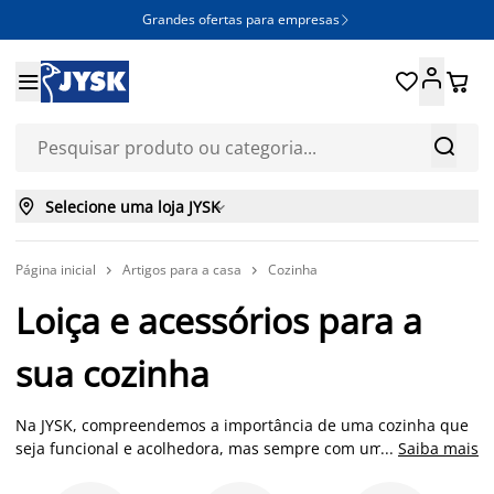
Grandes ofertas para empresas







Selecione uma loja JYSK

Página inicial
Artigos para a casa
Cozinha


Loiça e acessórios para a
sua cozinha
Na JYSK, compreendemos a importância de uma cozinha que
seja funcional e acolhedora, mas sempre com um design
...
Saiba mais
moderno. Os nossos artigos de cozinha não são apenas