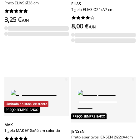
Prato ELIAS Ø28 cm
ELIAS
Tigela ELIAS Ø24xA7 cm




















3,25 €
/UN
8,00 €
/UN
Limitado ao stock existente
PREÇO SEMPRE BAIXO
PREÇO SEMPRE BAIXO
MAK
Tigela MAK Ø18xA6 cm colorido
JENSEN
Prato aperitivos JENSEN Ø22xA4cm









