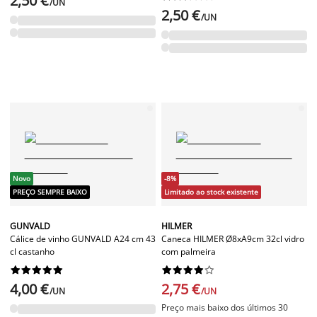
2,50 €
/UN
2,50 €
/UN
Novo
-8%
PREÇO SEMPRE BAIXO
Limitado ao stock existente
GUNVALD
HILMER
Cálice de vinho GUNVALD A24 cm 43
Caneca HILMER Ø8xA9cm 32cl vidro
cl castanho
com palmeira




















4,00 €
2,75 €
/UN
/UN
Preço mais baixo dos últimos 30