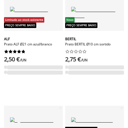
Limitado ao stock existente
Novo
PREÇO SEMPRE BAIXO
PREÇO SEMPRE BAIXO
ALF
BERTIL
Prato ALF Ø21 cm azul/branco
Prato BERTIL Ø10 cm sortido




















2,50 €
2,75 €
/UN
/UN