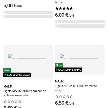
branco
5,00 €
/UN










6,00 €
/UN
Novo
PREÇO SEMPRE BAIXO
Novo
PREÇO SEMPRE BAIXO
MALIK
Tigela MALIK Ø16xA6 cm verde
MALIK
maçã
Tigela MALIK Ø16xA6 cm cor de
vinho acinzentado




















6,50 €
/UN
6,50 €