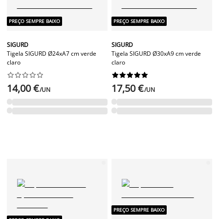
PREÇO SEMPRE BAIXO
PREÇO SEMPRE BAIXO
SIGURD
SIGURD
Tigela SIGURD Ø24xA7 cm verde
Tigela SIGURD Ø30xA9 cm verde
claro
claro




















14,00 €
17,50 €
/UN
/UN
PREÇO SEMPRE BAIXO