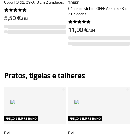
Copo TORRE Ø9xA10 cm 2 unidades
TORRE
Cálice de vinho TORRE A24 cm 43 cl










2 unidades
5,50 €
/UN










11,00 €
/UN
Pratos, tigelas e talheres
PREÇO SEMPRE BAIXO
PREÇO SEMPRE BAIXO
EMIL
EMIL