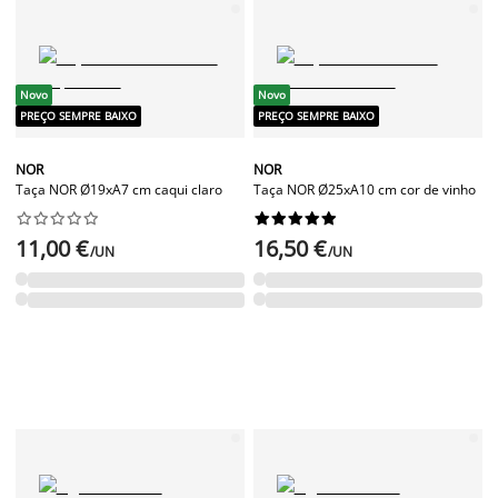
Novo
Novo
PREÇO SEMPRE BAIXO
PREÇO SEMPRE BAIXO
NOR
NOR
Taça NOR Ø19xA7 cm caqui claro
Taça NOR Ø25xA10 cm cor de vinho




















11,00 €
16,50 €
/UN
/UN