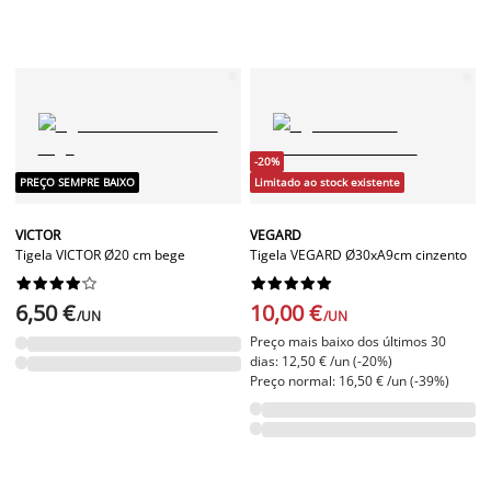
-20%
PREÇO SEMPRE BAIXO
Limitado ao stock existente
VICTOR
VEGARD
Tigela VICTOR Ø20 cm bege
Tigela VEGARD Ø30xA9cm cinzento




















6,50 €
10,00 €
/UN
/UN
Preço mais baixo dos últimos 30
dias: 12,50 € /un (-20%)
Preço normal: 16,50 € /un (-39%)