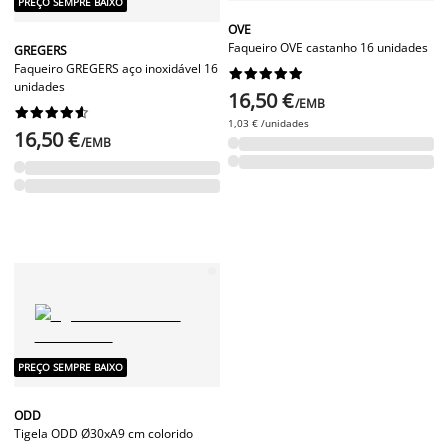
PREÇO SEMPRE BAIXO
OVE
Faqueiro OVE castanho 16 unidades
GREGERS
Faqueiro GREGERS aço inoxidável 16










unidades
16,50 €
/EMB










1,03 € /unidades
16,50 €
/EMB
PREÇO SEMPRE BAIXO
ODD
Tigela ODD Ø30xA9 cm colorido