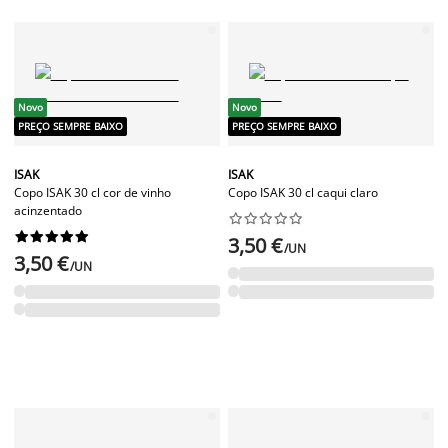
Novo
Novo
PREÇO SEMPRE BAIXO
PREÇO SEMPRE BAIXO
ISAK
ISAK
Copo ISAK 30 cl cor de vinho
Copo ISAK 30 cl caqui claro
acinzentado




















3,50 €
/UN
3,50 €
/UN