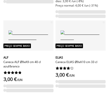
dias: 3,00 € /un (-8%)
Preço normal: 4,00 € /un (-31%)
PREÇO SEMPRE BAIXO
PREÇO SEMPRE BAIXO
ALF
ELIAS
Caneca ALF Ø9xA9 cm 40 cl
Caneca ELIAS Ø9xA10 cm 33 cl
azul/branco




















3,00 €
/UN
3,00 €
/UN