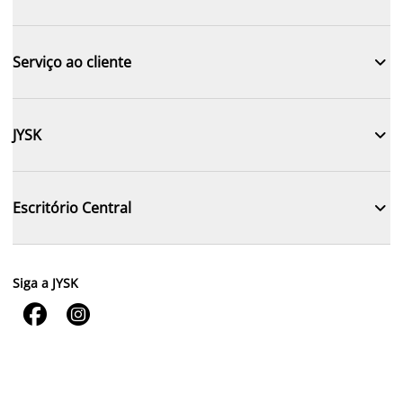

Serviço ao cliente

JYSK

Escritório Central
Siga a JYSK

