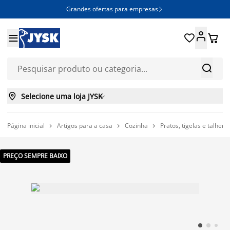
Grandes ofertas para empresas







Selecione uma loja JYSK

Página inicial
Artigos para a casa
Cozinha
Pratos, tigelas e talhere



PREÇO SEMPRE BAIXO