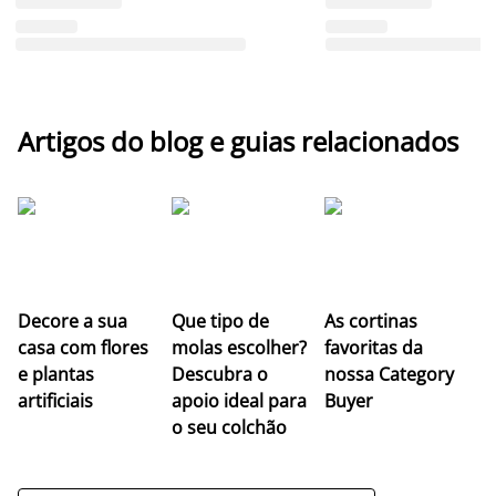
Artigos do blog e guias relacionados
Z
Decore a sua
Que tipo de
As cortinas
co
casa com flores
molas escolher?
favoritas da
c
e plantas
Descubra o
nossa Category
c
artificiais
apoio ideal para
Buyer
es
o seu colchão
c
ap