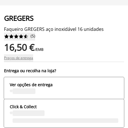
GREGERS
Faqueiro GREGERS aço inoxidável 16 unidades
(
5
)










16,50 €
/EMB
Preços de entrega
Entrega ou recolha na loja?
Ver opções de entrega
Click & Collect