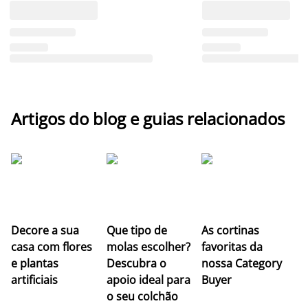
Artigos do blog e guias relacionados
Z
Decore a sua
Que tipo de
As cortinas
co
casa com flores
molas escolher?
favoritas da
c
e plantas
Descubra o
nossa Category
c
artificiais
apoio ideal para
Buyer
es
o seu colchão
c