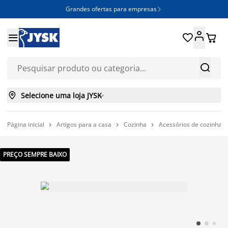
Grandes ofertas para empresas







Selecione uma loja JYSK

Página inicial
Artigos para a casa
Cozinha
Acessórios de cozinha



PREÇO SEMPRE BAIXO