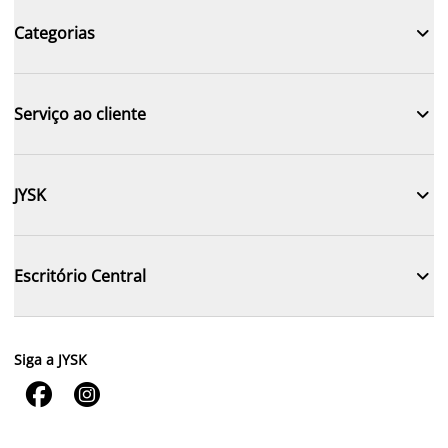

Categorias

Serviço ao cliente

JYSK

Escritório Central
Siga a JYSK

