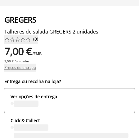
GREGERS
Talheres de salada GREGERS 2 unidades
(
0
)










7,00 €
/EMB
3,50 € /unidades
Preços de entrega
Entrega ou recolha na loja?
Ver opções de entrega
Click & Collect