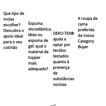
Que tipo de
A roupa de
molas
Espuma
cama
escolher?
viscoelástica,
preferida
Descubra o
OEKO-TEX®
látex ou
da nossa
apoio ideal
ajuda a
espuma de
Category
para o seu
optar por
gel: qual o
Buyer
colchão
tecidos
material de
testados
topper
quanto à
mais
presença
adequado?
de
substâncias
nocivas