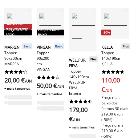
Limitado ao
stock existente
PREÇO SEMPRE
PREÇO SEMPRE
-50%
BAIXO
BAIXO
-
Basic
Basic
Plus
MARREN
VINGAN
KJELLA
Topper
Topper
Topper
G
90x200cm
90x200
140x190cm
Plus
WELLPUR
To
MARREN
cm
KJELLA
FRYA
14
VINGAN
Topper




















c
140x190cm










20,00 €
110,00
G
/UN
WELLPUR
50,00 €
/UN
FRYA
€
+ mais tamanhos
/UN
branco
+ mais tamanhos
1
Preço mais










baixo dos
€
179,00
últimos 30 dias:
Pr
219,00 € /un
€
ba
(-50%)
/UN
úl
Preço normal:
+ mais tamanhos
34
219,00 € /un
(-
(-50%)