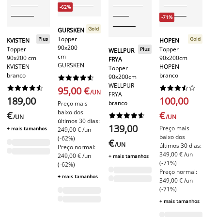
P
-62%
B
-71%
Gold
GURSKEN
V
Topper
To
Plus
Gold
KVISTEN
HOPEN
90x200
90
Topper
Topper
Plus
WELLPUR
cm
c
90x200 cm
90x200cm
FRYA
GURSKEN
V
KVISTEN
HOPEN
Topper
branco
branco
90x200cm










WELLPUR




















95,00 €
5
/UN
FRYA
189,00
100,00
branco
Preço mais
+ 
baixo dos
€
€










/UN
/UN
últimos 30 dias:
139,00
Preço mais
+ mais tamanhos
249,00 € /un
baixo dos
(-62%)
€
/UN
últimos 30 dias:
Preço normal:
349,00 € /un
249,00 € /un
+ mais tamanhos
(-71%)
(-62%)
Preço normal:
+ mais tamanhos
349,00 € /un
(-71%)
+ mais tamanhos