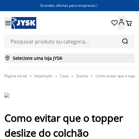
Grandes ofertas para empresas







Selecione uma loja JYSK

Página inicial
Inspiração
Casa
Quarto
Como evitar que o topper




Como evitar que o topper
deslize do colchão