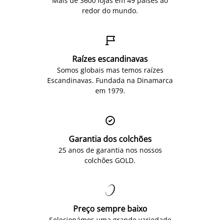
Mais de 3600 lojas em 49 países ao
redor do mundo.

Raízes escandinavas
Somos globais mas temos raízes
Escandinavas. Fundada na Dinamarca
em 1979.

Garantia dos colchões
25 anos de garantia nos nossos
colchões GOLD.

Preço sempre baixo
Selecionámos uma grande variedade