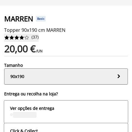
MARREN
Basic
Topper 90x190 cm MARREN
(
37
)










20,00 €
/UN
Tamanho

90x190
Entrega ou recolha na loja?
Ver opções de entrega
Click & Collect