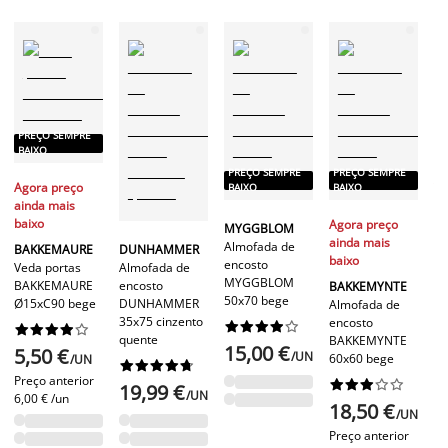
P
PREÇO SEMPRE
B
BAIXO
PREÇO SEMPRE
PREÇO SEMPRE
Ag
Agora preço
BAIXO
BAIXO
ai
ainda mais
ba
baixo
Agora preço
MYGGBLOM
LI
ainda mais
Almofada de
BAKKEMAURE
DUNHAMMER
Al
baixo
encosto
Veda portas
Almofada de
en
MYGGBLOM
BAKKEMAURE
encosto
BAKKEMYNTE
50
50x70 bege
Ø15xC90 bege
DUNHAMMER
Almofada de
35x75 cinzento
encosto




















quente
BAKKEMYNTE
1
15,00 €
5,50 €
/UN
60x60 bege
/UN










Pr
Preço anterior










19,99 €
20
/UN
6,00 € /un
18,50 €
/UN
Preço anterior