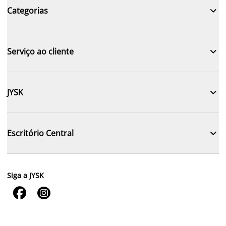

Categorias

Serviço ao cliente

JYSK

Escritório Central
Siga a JYSK

