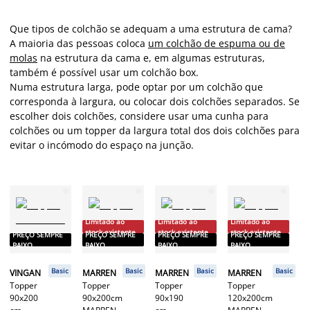
Que tipos de colchão se adequam a uma estrutura de cama?
A maioria das pessoas coloca
um colchão de espuma ou de
molas
na estrutura da cama e, em algumas estruturas,
também é possível usar um colchão box.
Numa estrutura larga, pode optar por um colchão que
corresponda à largura, ou colocar dois colchões separados. Se
escolher dois colchões, considere usar uma cunha para
colchões ou um topper da largura total dos dois colchões para
evitar o incómodo do espaço na junção.
Limitado ao
Limitado ao
Limitado ao
stock existente
stock existente
stock existente
PREÇO SEMPRE
PREÇO SEMPRE
PREÇO SEMPRE
PREÇO SEMPRE
P
BAIXO
BAIXO
BAIXO
BAIXO
B
Basic
Basic
Basic
Basic
VINGAN
MARREN
MARREN
MARREN
V
Topper
Topper
Topper
Topper
To
90x200
90x200cm
90x190
120x200cm
9