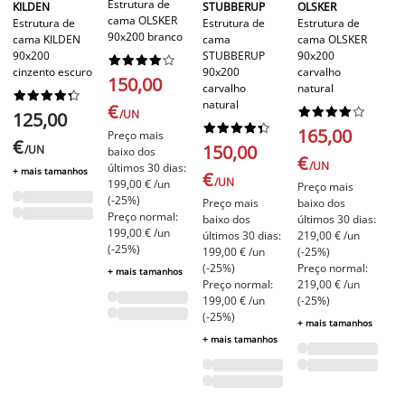
Estrutura de
KILDEN
STUBBERUP
OLSKER
LI
cama OLSKER
Estrutura de
Estrutura de
Estrutura de
90
90x200 branco
cama KILDEN
cama
cama OLSKER
ga
90x200
STUBBERUP
90x200










cinzento escuro
90x200
carvalho
150,00
carvalho
natural
1










natural
€










/UN
125,00
€










165,00
Preço mais
€
150,00
+ 
/UN
baixo dos
€
/UN
últimos 30 dias:
+ mais tamanhos
€
/UN
199,00 € /un
Preço mais
(-25%)
Preço mais
baixo dos
Preço normal:
baixo dos
últimos 30 dias:
199,00 € /un
últimos 30 dias:
219,00 € /un
(-25%)
199,00 € /un
(-25%)
(-25%)
Preço normal:
+ mais tamanhos
Preço normal:
219,00 € /un
199,00 € /un
(-25%)
(-25%)
+ mais tamanhos
+ mais tamanhos