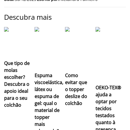
Descubra mais
Que tipo de
molas
Espuma
Como
escolher?
viscoelástica,
evitar que
Descubra o
OEKO-TEX®
látex ou
o topper
apoio ideal
ajuda a
espuma de
deslize do
para o seu
optar por
gel: qual o
colchão
colchão
tecidos
material de
testados
topper
quanto à
mais
presença