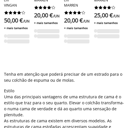
cm
MARREN
cm
MARREN
V
VINGAN
MARREN








































20,00 €
25,00 €
5
/UN
/UN
50,00 €
20,00 €
/UN
/UN
+ mais tamanhos
+ mais tamanhos
+ 
+ mais tamanhos
+ mais tamanhos
Tenha em atenção que poderá precisar de um estrado para o
seu colchão de espuma ou de molas.
Estilo
Uma das principais vantagens de uma estrutura de cama é o
estilo que traz para o seu quarto. Elevar o colchão transforma-
o numa cama de verdade e dá ao quarto uma sensação de
plenitude.
As estruturas de cama existem em diversos modelos. As
estruturas de cama estofadas acrescentam suavidade e