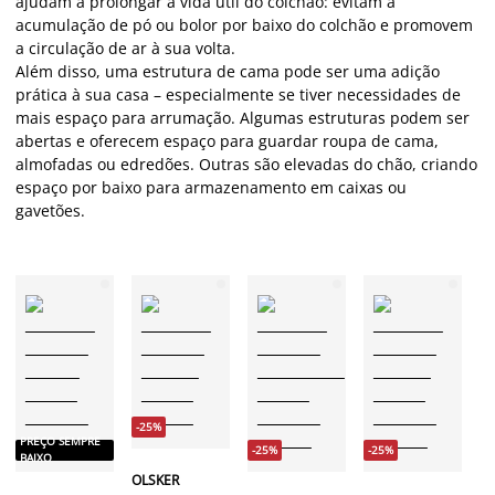
ajudam a prolongar a vida útil do colchão: evitam a
acumulação de pó ou bolor por baixo do colchão e promovem
a circulação de ar à sua volta.
Além disso, uma estrutura de cama pode ser uma adição
prática à sua casa – especialmente se tiver necessidades de
mais espaço para arrumação. Algumas estruturas podem ser
abertas e oferecem espaço para guardar roupa de cama,
almofadas ou edredões. Outras são elevadas do chão, criando
espaço por baixo para armazenamento em caixas ou
gavetões.
P
B
-25%
PREÇO SEMPRE
-25%
-25%
LI
BAIXO
Es
OLSKER
c