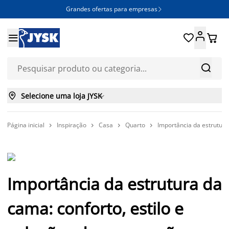
Grandes ofertas para empresas







Selecione uma loja JYSK

Página inicial
Inspiração
Casa
Quarto
Importância da estrutura




Importância da estrutura da
cama: conforto, estilo e