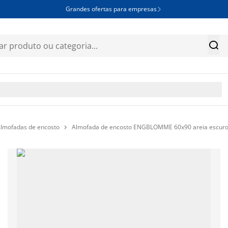
Grandes ofertas para empresas


lmofadas de encosto
Almofada de encosto ENGBLOMME 60x90 areia escur
