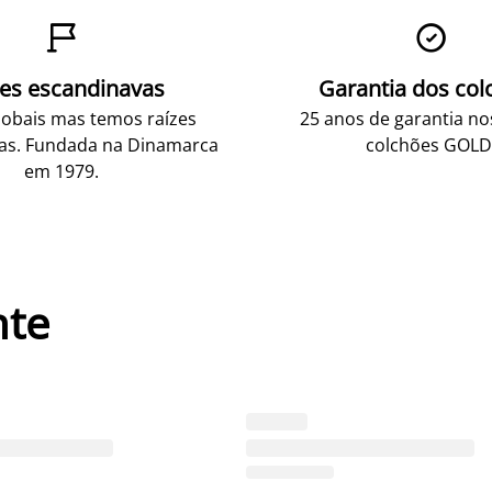


zes escandinavas
Garantia dos col
obais mas temos raízes
25 anos de garantia n
as. Fundada na Dinamarca
colchões GOLD
em 1979.
nte