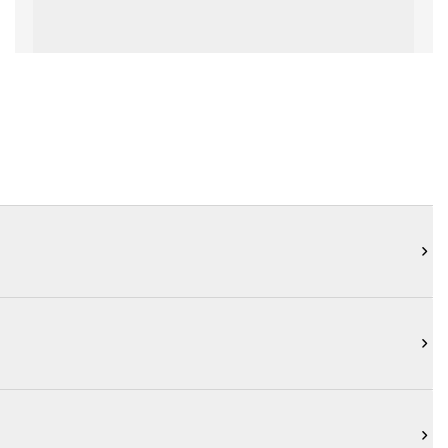


