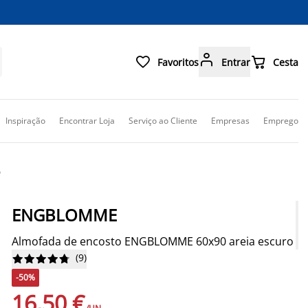



Favoritos
Entrar
Cesta
Inspiração
Encontrar Loja
Serviço ao Cliente
Empresas
Emprego
o
ENGBLOMME
Almofada de encosto ENGBLOMME 60x90 areia escuro
(
9
)










-50%
16,50 €