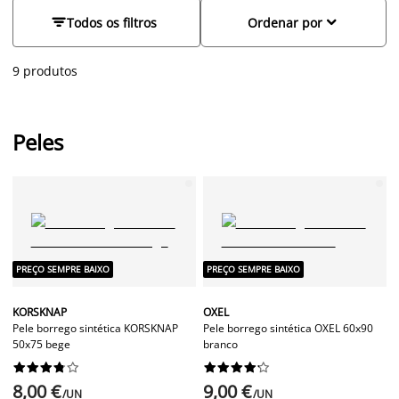
acolhedora e aconchegante, realçando o conforto e a
elegância do espaço.


Todos os filtros
Ordenar por
9 produtos
Peles
PREÇO SEMPRE BAIXO
PREÇO SEMPRE BAIXO
KORSKNAP
OXEL
Pele borrego sintética KORSKNAP
Pele borrego sintética OXEL 60x90
50x75 bege
branco




















8,00 €
9,00 €
/UN
/UN