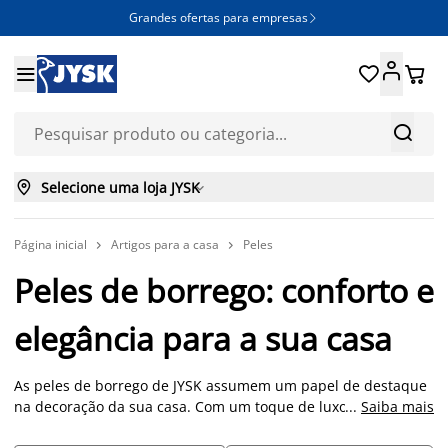
Grandes ofertas para empresas







Selecione uma loja JYSK

Página inicial
Artigos para a casa
Peles


Peles de borrego: conforto e
elegância para a sua casa
As peles de borrego de JYSK assumem um papel de destaque
na decoração da sua casa. Com um toque de luxo e
...
Saiba mais
sofisticação, as peles de borrego proporcionam uma sensação