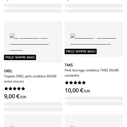
PREÇO SEMPRE BAIXO
PREÇO SEMPRE BAIXO
TAKS
Pele borrego sintética TAKS 60x90
OXEL
castanho
Tapete OXEL pelo sintético 60x90
areia escuro




















10,00 €
/UN
9,00 €
/UN