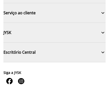

Serviço ao cliente

JYSK

Escritório Central
Siga a JYSK

