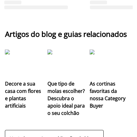
Artigos do blog e guias relacionados
Z
Decore a sua
Que tipo de
As cortinas
co
casa com flores
molas escolher?
favoritas da
c
e plantas
Descubra o
nossa Category
c
artificiais
apoio ideal para
Buyer
es
o seu colchão
c
ap