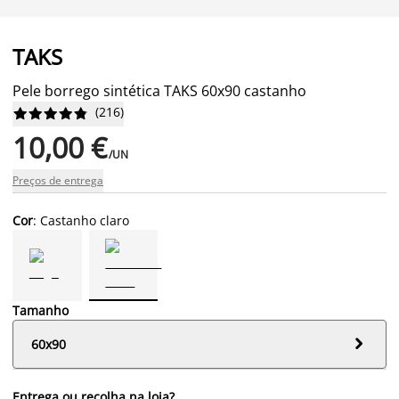
TAKS
Pele borrego sintética TAKS 60x90 castanho
(
216
)










10,00 €
/UN
Preços de entrega
Cor
: Castanho claro
Tamanho

60x90
Entrega ou recolha na loja?