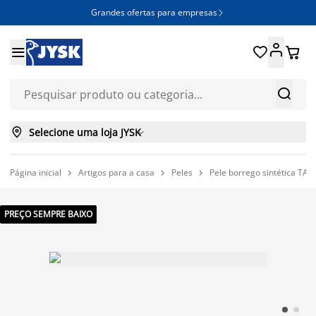
Grandes ofertas para empresas







Selecione uma loja JYSK

Página inicial
Artigos para a casa
Peles
Pele borrego sintética TA



PREÇO SEMPRE BAIXO