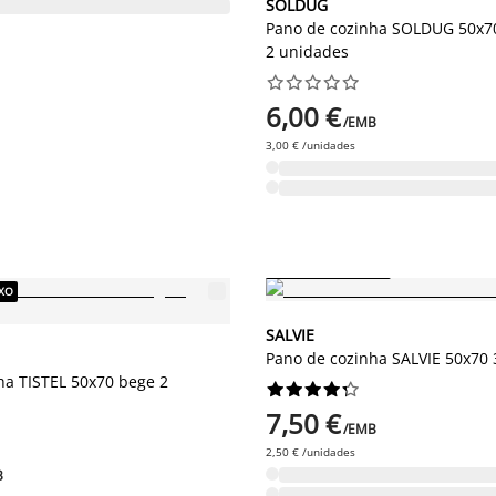
SOLDUG
Pano de cozinha SOLDUG 50x70
2 unidades










6,00 €
/EMB
3,00 € /unidades
PREÇO SEMPRE BAIXO
IXO
SALVIE
Pano de cozinha SALVIE 50x70
ha TISTEL 50x70 bege 2










7,50 €
/EMB
2,50 € /unidades
B