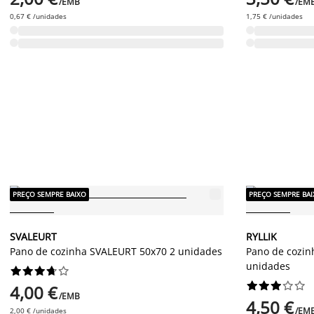
/EMB
/EM
0,67 € /unidades
1,75 € /unidades
PREÇO SEMPRE BAIXO
PREÇO SEMPRE BA
SVALEURT
RYLLIK
Pano de cozinha SVALEURT 50x70 2 unidades
Pano de cozin
unidades




















4,00 €
/EMB
4,50 €
/EM
2,00 € /unidades