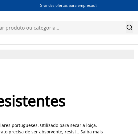
Grandes ofertas para empresas


esistentes
ares portugueses. Utilizado para secar a loiça,
to precisa de ser absorvente, resistente e fácil
...
Saiba mais