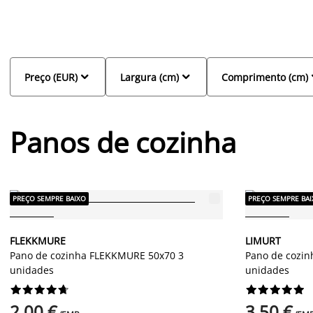
de lavar. Na JYSK, os panos de cozinha são concebidos para resp
enquanto complementam o estilo do espaço com cores e padrões
sua cozinha!


Preço (EUR)
Largura (cm)
Comprimento (cm)
Panos de cozinha
PREÇO SEMPRE BAIXO
PREÇO SEMPRE BA
FLEKKMURE
LIMURT
Pano de cozinha FLEKKMURE 50x70 3
Pano de cozin
unidades
unidades




















2,00 €
3,50 €