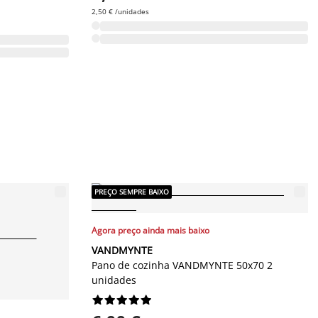
2,50 € /unidades
PREÇO SEMPRE BAIXO
Agora preço ainda mais baixo
VANDMYNTE
Pano de cozinha VANDMYNTE 50x70 2
unidades









