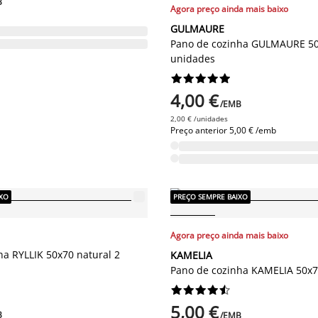
B
Agora preço ainda mais baixo
GULMAURE
Pano de cozinha GULMAURE 50
unidades










4,00 €
/EMB
2,00 € /unidades
Preço anterior
5,00 € /emb
IXO
PREÇO SEMPRE BAIXO
Agora preço ainda mais baixo
ha RYLLIK 50x70 natural 2
KAMELIA
Pano de cozinha KAMELIA 50x7










5,00 €
B
/EMB