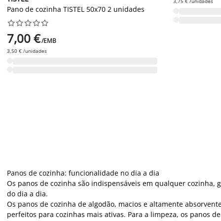
3,75 € /unidades
Pano de cozinha TISTEL 50x70 2 unidades










7,00 €
/EMB
3,50 € /unidades
Panos de cozinha: funcionalidade no dia a dia
Os panos de cozinha são indispensáveis em qualquer cozinha, g
do dia a dia.
Os panos de cozinha de algodão, macios e altamente absorventes
perfeitos para cozinhas mais ativas. Para a limpeza, os panos 