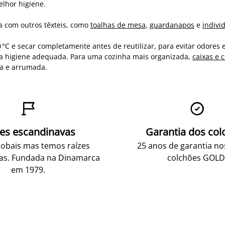
lhor higiene.
a com outros têxteis, como
toalhas de mesa
,
guardanapos
e
indivi
 e secar completamente antes de reutilizar, para evitar odores e 
a higiene adequada. Para uma cozinha mais organizada,
caixas e 
pa e arrumada.


zes escandinavas
Garantia dos col
obais mas temos raízes
25 anos de garantia n
as. Fundada na Dinamarca
colchões GOLD
em 1979.