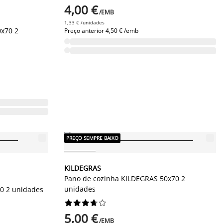
4,00 €
/EMB
1,33 € /unidades
x70 2
Preço anterior
4,50 € /emb
PREÇO SEMPRE BAIXO
KILDEGRAS
Pano de cozinha KILDEGRAS 50x70 2
unidades
0 2 unidades










5,00 €
/EMB