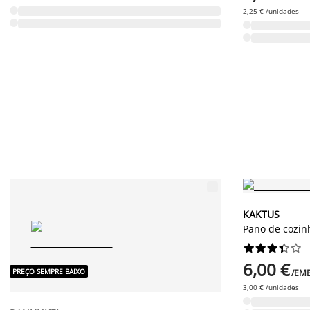
2,25 € /unidades
PREÇO SEMPRE BA
KAKTUS
Pano de cozin










6,00 €
PREÇO SEMPRE BAIXO
/EM
3,00 € /unidades