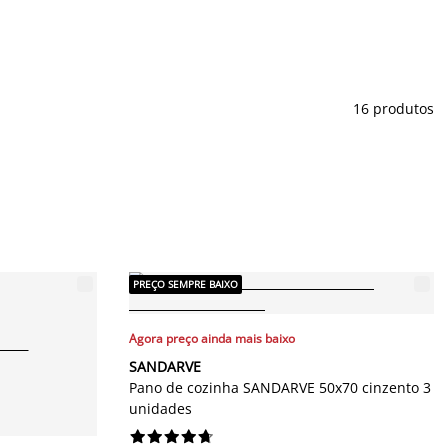
16 produtos
PREÇO SEMPRE BAIXO
Agora preço ainda mais baixo
SANDARVE
Pano de cozinha SANDARVE 50x70 cinzento 3
unidades









