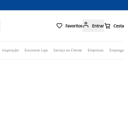



Favoritos
Entrar
Cesta
Inspiração
Encontrar Loja
Serviço ao Cliente
Empresas
Emprego