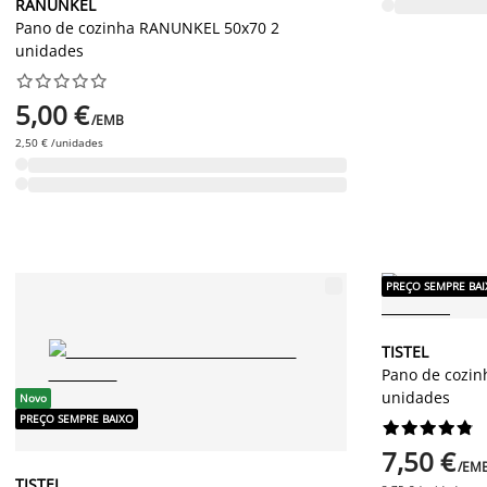
RANUNKEL
Pano de cozinha RANUNKEL 50x70 2
unidades










5,00 €
/EMB
2,50 € /unidades
PREÇO SEMPRE BA
TISTEL
Pano de cozin
unidades
Novo
PREÇO SEMPRE BAIXO










7,50 €
/EM
TISTEL