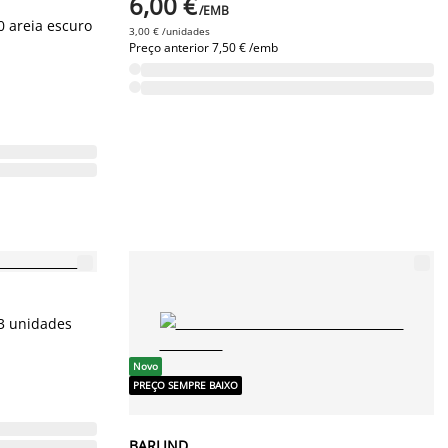
6,00 €
/EMB
 areia escuro
3,00 € /unidades
Preço anterior
7,50 € /emb
 3 unidades
Novo
PREÇO SEMPRE BAIXO
BARLIND