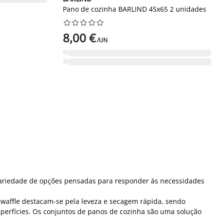
Pano de cozinha BARLIND 45x65 2 unidades










8,00 €
/UN
 variedade de opções pensadas para responder às necessidades
a waffle destacam-se pela leveza e secagem rápida, sendo
superfícies. Os conjuntos de panos de cozinha são uma solução