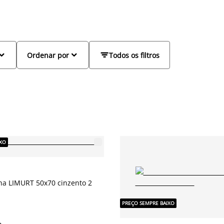
onder às exigências diárias da cozinha,
 coordenados. Escolha o que mais se adapta à



Ordenar por
Todos os filtros
IXO
ha LIMURT 50x70 cinzento 2
PREÇO SEMPRE BAIXO