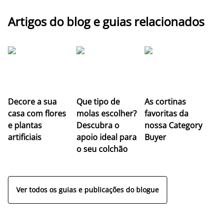
Artigos do blog e guias relacionados
Z
Decore a sua
Que tipo de
As cortinas
co
casa com flores
molas escolher?
favoritas da
c
e plantas
Descubra o
nossa Category
c
artificiais
apoio ideal para
Buyer
es
o seu colchão
c
ap
Ver todos os guias e publicações do blogue