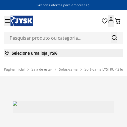
Grandes ofertas para empresas







Selecione uma loja JYSK

Página inicial
Sala de estar
Sofás-cama
Sofá-cama LYSTRUP 2 lugar


