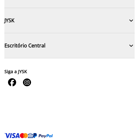

JYSK

Escritório Central
Siga a JYSK

