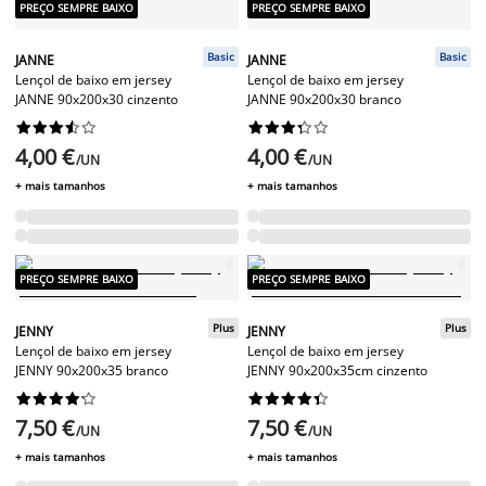
PREÇO SEMPRE BAIXO
PREÇO SEMPRE BAIXO
Basic
Basic
JANNE
JANNE
Lençol de baixo em jersey
Lençol de baixo em jersey
JANNE 90x200x30 cinzento
JANNE 90x200x30 branco




















4,00 €
4,00 €
/UN
/UN
+ mais tamanhos
+ mais tamanhos
PREÇO SEMPRE BAIXO
PREÇO SEMPRE BAIXO
Plus
Plus
JENNY
JENNY
Lençol de baixo em jersey
Lençol de baixo em jersey
JENNY 90x200x35 branco
JENNY 90x200x35cm cinzento




















7,50 €
7,50 €
/UN
/UN
+ mais tamanhos
+ mais tamanhos