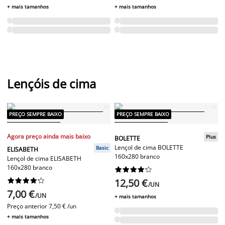
+ mais tamanhos
+ mais tamanhos
Lençóis de cima
PREÇO SEMPRE BAIXO
PREÇO SEMPRE BAIXO
Agora preço ainda mais baixo
Plus
BOLETTE
Lençol de cima BOLETTE
Basic
ELISABETH
160x280 branco
Lençol de cima ELISABETH
160x280 branco




















12,50 €
/UN
7,00 €
/UN
+ mais tamanhos
Preço anterior
7,50 € /un
+ mais tamanhos