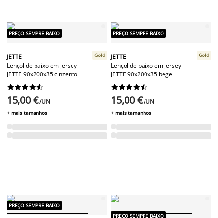
PREÇO SEMPRE BAIXO
PREÇO SEMPRE BAIXO
Gold
Gold
JETTE
JETTE
Lençol de baixo em jersey
Lençol de baixo em jersey
JETTE 90x200x35 cinzento
JETTE 90x200x35 bege




















15,00 €
15,00 €
/UN
/UN
+ mais tamanhos
+ mais tamanhos
PREÇO SEMPRE BAIXO
PREÇO SEMPRE BAIXO