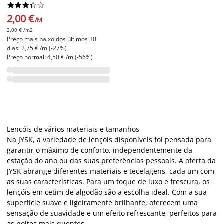










2,00 €
/M
2,00 € /m2
Preço mais baixo dos últimos 30
dias: 2,75 € /m (-27%)
Preço normal: 4,50 € /m (-56%)
Lencóis de vários materiais e tamanhos
Na JYSK, a variedade de lençóis disponíveis foi pensada para
garantir o máximo de conforto, independentemente da
estação do ano ou das suas preferências pessoais. A oferta da
JYSK abrange diferentes materiais e tecelagens, cada um com
as suas características. Para um toque de luxo e frescura, os
lençóis em cetim de algodão são a escolha ideal. Com a sua
superfície suave e ligeiramente brilhante, oferecem uma
sensação de suavidade e um efeito refrescante, perfeitos para
as noites mais quentes.