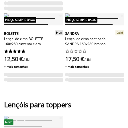
PREÇO SEMPRE BAIXO
PREÇO SEMPRE BAIXO
Plus
Gold
BOLETTE
SANDRA
Lençol de cima BOLETTE
Lençol de cima acetinado
160x280 cinzento claro
SANDRA 160x280 branco




















12,50 €
17,50 €
/UN
/UN
+ mais tamanhos
+ mais tamanhos
Lençóis para toppers
Novo