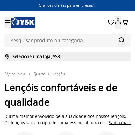
Grandes ofertas para empresas







Selecione uma loja JYSK

Página inicial
Quarto
Lençóis


Lençóis confortáveis e de
qualidade
Durma melhor envolvido pela suavidade dos nossos lençóis.
Os lençóis são a roupa de cama essencial para o seu conforto.
...
Saiba mais
Quer procure um conjunto de lençóis com fronhas, um lençol