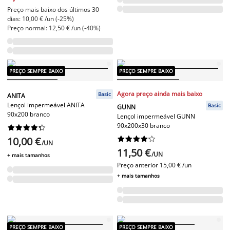
Preço mais baixo dos últimos 30
dias: 10,00 € /un (-25%)
Preço normal: 12,50 € /un (-40%)
PREÇO SEMPRE BAIXO
PREÇO SEMPRE BAIXO
Agora preço ainda mais baixo
Basic
ANITA
Lençol impermeável ANITA
Basic
GUNN
90x200 branco
Lençol impermeável GUNN
90x200x30 branco










10,00 €










/UN
11,50 €
/UN
+ mais tamanhos
Preço anterior
15,00 € /un
+ mais tamanhos
PREÇO SEMPRE BAIXO
PREÇO SEMPRE BAIXO