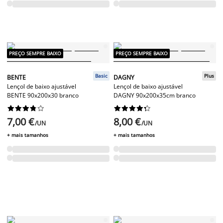
PREÇO SEMPRE BAIXO
PREÇO SEMPRE BAIXO
Basic
Plus
BENTE
DAGNY
Lençol de baixo ajustável
Lençol de baixo ajustável
BENTE 90x200x30 branco
DAGNY 90x200x35cm branco




















7,00 €
8,00 €
/UN
/UN
+ mais tamanhos
+ mais tamanhos