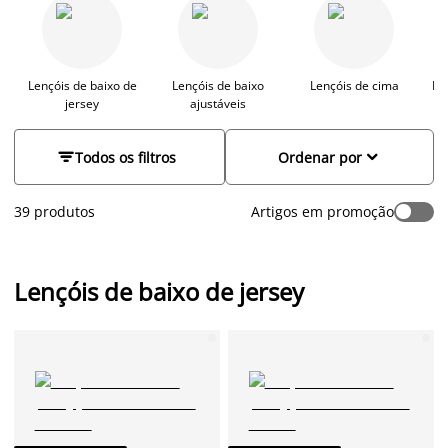
de cima ou de baixo, ajustável ou não, de solteiro ou de casal,
na JYSK encontra grande variedade de lençóis de qualidade
que irão melhorar o seu descanso.
Lençóis de baixo de
Lençóis de baixo
Lençóis de cima
Le
jersey
ajustáveis


Todos os filtros
Ordenar por
39 produtos
Artigos em promoção
Lençóis de baixo de jersey