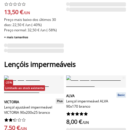










13,50 €
/UN
Preço mais baixo dos últimos 30
dias: 22,50 € /un (-40%)
Preço normal: 32,50 € /un (-58%)
+ mais tamanhos
Lençóis impermeáveis
-25%
Limitado ao stock existente
Basic
ALVA
Lençol impermeável ALVA
Plus
VICTORIA
90x170 branco
Lençol ajustável impermeável
VICTORIA 90x200x25 branco




















8,00 €
/UN
7,50 €
/UN