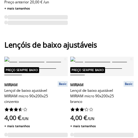
Preço anterior
20,00 € /un
+ mais tamanhos
Lençóis de baixo ajustáveis
PREÇO SEMPRE BAIXO
PREÇO SEMPRE BAIXO
Basic
Basic
MIRIAM
MIRIAM
Lençol de baixo ajustável
Lençol de baixo ajustável
MIRIAM micro 90x200x25
MIRIAM micro 90x200x25
cinzento
branco




















4,00 €
4,00 €
/UN
/UN
+ mais tamanhos
+ mais tamanhos