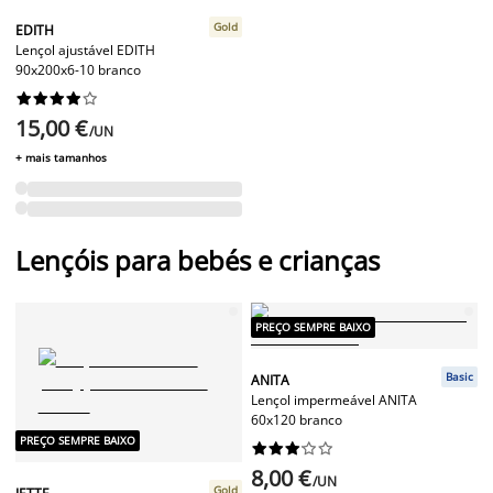
Gold
EDITH
Lençol ajustável EDITH
90x200x6-10 branco










15,00 €
/UN
+ mais tamanhos
Lençóis para bebés e crianças
PREÇO SEMPRE BAIXO
Basic
ANITA
Lençol impermeável ANITA
60x120 branco
PREÇO SEMPRE BAIXO










8,00 €
/UN
Gold