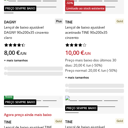
-50%
PREÇO SEMPRE BAIXO
Limitado ao stock existente
Plus
Gold
DAGNY
TINE
Lençol de baixo ajustável
Lençol de baixo ajustável
DAGNY 90x200x35 cinzento
acetinado TINE 90x200x35
claro
cinzento




















8,00 €
10,00 €
/UN
/UN
Preço mais baixo dos últimos 30
+ mais tamanhos
dias: 20,00 € /un (-50%)
Preço normal: 20,00 € /un (-50%)
+ mais tamanhos
Novo
PREÇO SEMPRE BAIXO
PREÇO SEMPRE BAIXO
Agora preço ainda mais baixo
Gold
Gold
TINE
TINE
Lençol de baixo ajustável
Lençol de baixo ajustável TINE