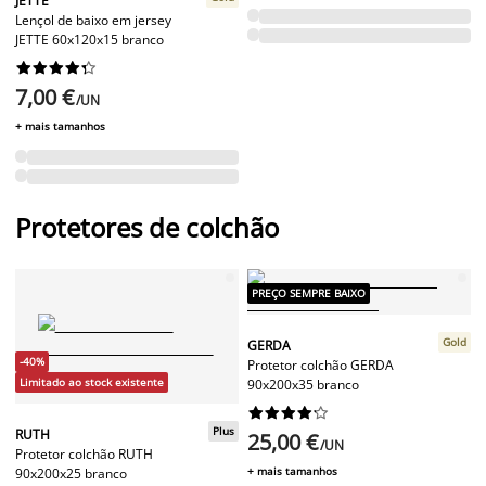
JETTE
Lençol de baixo em jersey
JETTE 60x120x15 branco










7,00 €
/UN
+ mais tamanhos
Protetores de colchão
PREÇO SEMPRE BAIXO
Gold
GERDA
-40%
Protetor colchão GERDA
Limitado ao stock existente
90x200x35 branco










Plus
RUTH
25,00 €
/UN
Protetor colchão RUTH
+ mais tamanhos
90x200x25 branco