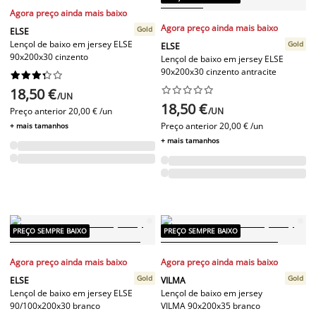
Agora preço ainda mais baixo
Agora preço ainda mais baixo
Gold
ELSE
Lençol de baixo em jersey ELSE
Gold
ELSE
90x200x30 cinzento
Lençol de baixo em jersey ELSE
90x200x30 cinzento antracite




















18,50 €
/UN
18,50 €
Preço anterior
20,00 € /un
/UN
Preço anterior
20,00 € /un
+ mais tamanhos
+ mais tamanhos
PREÇO SEMPRE BAIXO
PREÇO SEMPRE BAIXO
Agora preço ainda mais baixo
Agora preço ainda mais baixo
Gold
Gold
ELSE
VILMA
Lençol de baixo em jersey ELSE
Lençol de baixo em jersey
90/100x200x30 branco
VILMA 90x200x35 branco