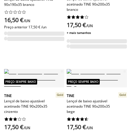
acetinado TINE 90x200x35
90x190x35 branco
branco




















16,50 €
/UN
17,50 €
/UN
Preço anterior
17,50 € /un
+ mais tamanhos
PREÇO SEMPRE BAIXO
PREÇO SEMPRE BAIXO
Gold
Gold
TINE
TINE
Lençol de baixo ajustável
Lençol de baixo ajustável
acetinado TINE 90x200x35
acetinado TINE 90x200x35
cinzento
bege




















17,50 €
17,50 €
/UN
/UN