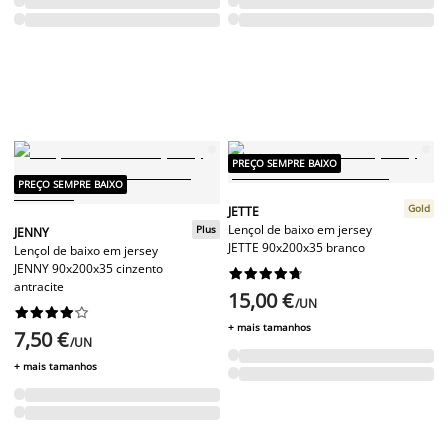
PREÇO SEMPRE BAIXO
PREÇO SEMPRE BAIXO
Gold
JETTE
Lençol de baixo em jersey
Plus
JENNY
JETTE 90x200x35 branco
Lençol de baixo em jersey
JENNY 90x200x35 cinzento










antracite
15,00 €
/UN










+ mais tamanhos
7,50 €
/UN
+ mais tamanhos