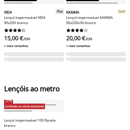
Plus
Gold
VIDA
KAMMA
Lençol impermeável VIDA
Lençol impermeável KAMMA
90x200 branco
90x200x30 branco




















15,00 €
20,00 €
/UN
/UN
+ mais tamanhos
+ mais tamanhos
Lençóis ao metro
-27%
Limitado ao stock existente
Lençol impermeável 100 flanela
branco