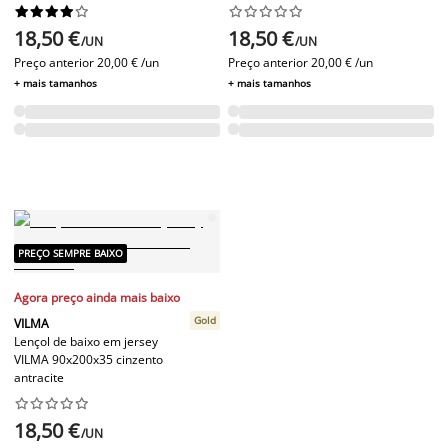




















18,50 €
18,50 €
/UN
/UN
Preço anterior
20,00 € /un
Preço anterior
20,00 € /un
+ mais tamanhos
+ mais tamanhos
PREÇO SEMPRE BAIXO
Agora preço ainda mais baixo
Gold
VILMA
Lençol de baixo em jersey
VILMA 90x200x35 cinzento
antracite










18,50 €
/UN