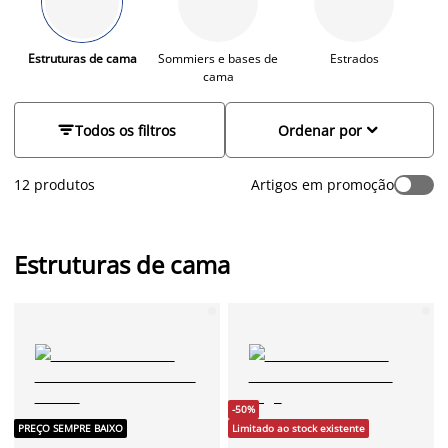
arrumação integrada, de madeira ou estofados em tecido
para um toque de conforto e elegância. Explore a nossa gama
de estruturas de cama e escolha a que melhor para criar um
Estruturas de cama
Sommiers e bases de
Estrados
cama
quarto confortável, organizado e harmonioso.


Todos os filtros
Ordenar por
12 produtos
Artigos em promoção
Estruturas de cama
-50%
PREÇO SEMPRE BAIXO
Limitado ao stock existente