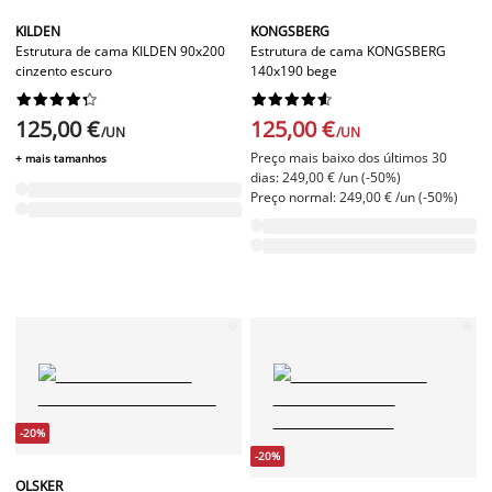
KILDEN
KONGSBERG
Estrutura de cama KILDEN 90x200
Estrutura de cama KONGSBERG
cinzento escuro
140x190 bege




















125,00 €
125,00 €
/UN
/UN
Preço mais baixo dos últimos 30
+ mais tamanhos
dias: 249,00 € /un (-50%)
Preço normal: 249,00 € /un (-50%)
-20%
-20%
OLSKER