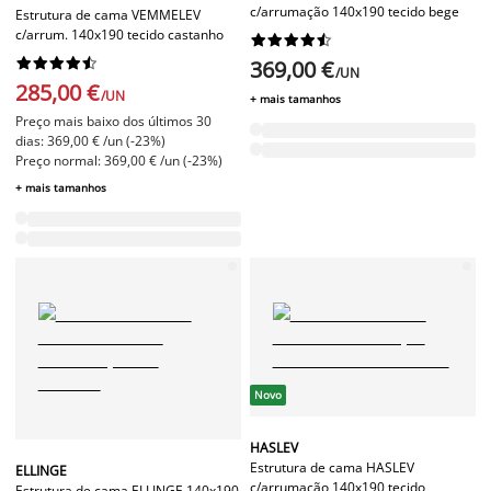
c/arrumação 140x190 tecido bege
Estrutura de cama VEMMELEV
c/arrum. 140x190 tecido castanho




















369,00 €
/UN
285,00 €
/UN
+ mais tamanhos
Preço mais baixo dos últimos 30
dias: 369,00 € /un (-23%)
Preço normal: 369,00 € /un (-23%)
+ mais tamanhos
Novo
HASLEV
Estrutura de cama HASLEV
ELLINGE
c/arrumação 140x190 tecido
Estrutura de cama ELLINGE 140x190