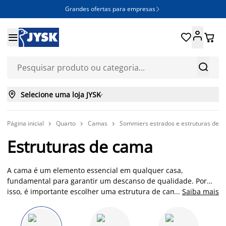
Grandes ofertas para empresas







Selecione uma loja JYSK

Página inicial
Quarto
Camas
Sommiers estrados e estruturas de 



Estruturas de cama
A cama é um elemento essencial em qualquer casa,
fundamental para garantir um descanso de qualidade. Por
isso, é importante escolher uma estrutura de cama robusta,
...
Saiba mais
duradoura e confortável, que responda às suas necessidades
diárias. Na JYSK, encontra vários modelos de camas, desde
camas de casal a camas de solteiro, com arrumação ou sem