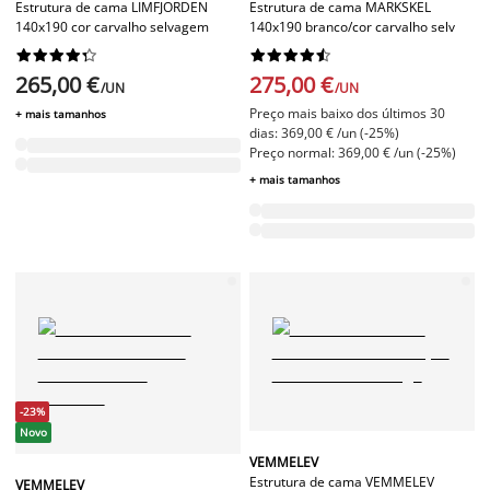
Estrutura de cama LIMFJORDEN
Estrutura de cama MARKSKEL
140x190 cor carvalho selvagem
140x190 branco/cor carvalho selv




















265,00 €
275,00 €
/UN
/UN
Preço mais baixo dos últimos 30
+ mais tamanhos
dias: 369,00 € /un (-25%)
Preço normal: 369,00 € /un (-25%)
+ mais tamanhos
-23%
Novo
VEMMELEV
Estrutura de cama VEMMELEV
VEMMELEV