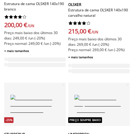
Estrutura de cama OLSKER 140x190
OLSKER
branco
Estrutura de cama OLSKER 140x190
carvalho natural




















200,00 €
/UN
215,00 €
/UN
Preço mais baixo dos últimos 30
dias: 249,00 € /un (-20%)
Preço mais baixo dos últimos 30
Preço normal: 249,00 € /un (-20%)
dias: 269,00 € /un (-20%)
Preço normal: 269,00 € /un (-20%)
+ mais tamanhos
+ mais tamanhos
-25%
PREÇO SEMPRE BAIXO