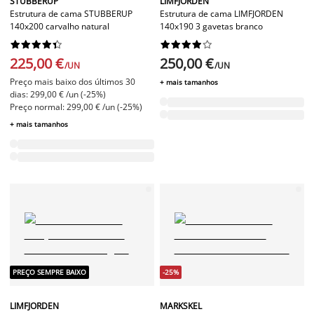
STUBBERUP
LIMFJORDEN
Estrutura de cama STUBBERUP
Estrutura de cama LIMFJORDEN
140x200 carvalho natural
140x190 3 gavetas branco




















225,00 €
250,00 €
/UN
/UN
Preço mais baixo dos últimos 30
+ mais tamanhos
dias: 299,00 € /un (-25%)
Preço normal: 299,00 € /un (-25%)
+ mais tamanhos
PREÇO SEMPRE BAIXO
-25%
LIMFJORDEN
MARKSKEL