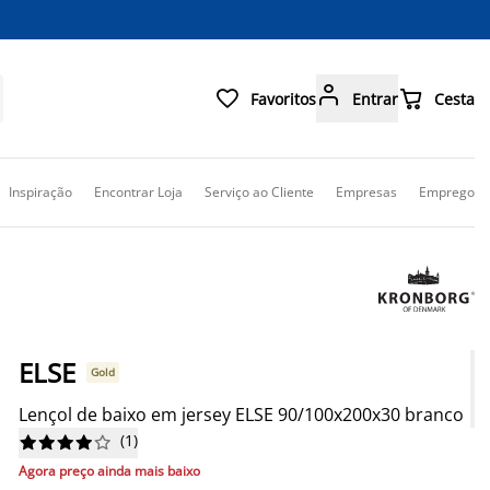



Favoritos
Entrar
Cesta
Inspiração
Encontrar Loja
Serviço ao Cliente
Empresas
Emprego
ELSE
Gold
Lençol de baixo em jersey ELSE 90/100x200x30 branco
(
1
)










Agora preço ainda mais baixo