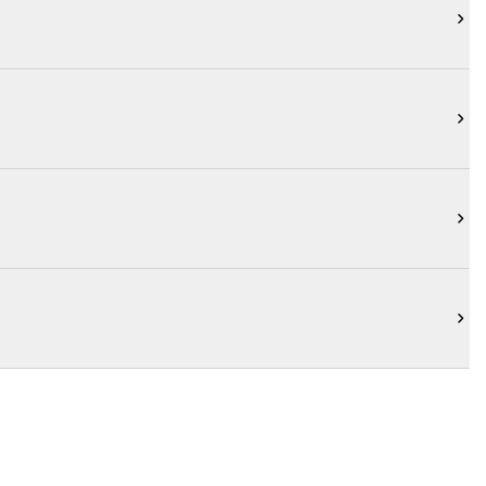



