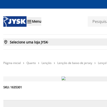

Menu

Selecione uma loja JYSK

Página inicial
Quarto
Lençóis
Lençóis de baixo de jersey
Lençol




PREÇO SEMPRE BAIXO
SKU: 1635301