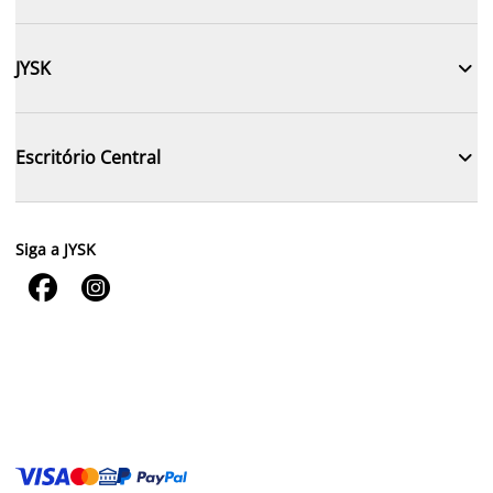

JYSK

Escritório Central
Siga a JYSK

