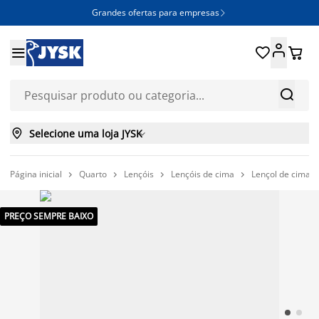
Grandes ofertas para empresas







Selecione uma loja JYSK

Página inicial
Quarto
Lençóis
Lençóis de cima
Lençol de cima 




PREÇO SEMPRE BAIXO