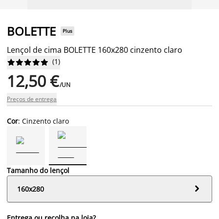
BOLETTE
Plus
Lençol de cima BOLETTE 160x280 cinzento claro
(
1
)










12,50 €
/UN
Preços de entrega
Cor
: Cinzento claro
Tamanho do lençol

160x280
Entrega ou recolha na loja?