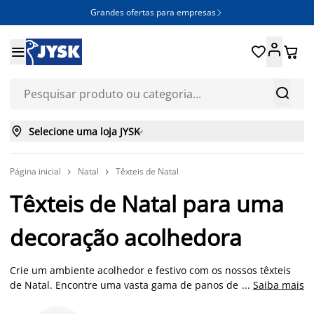
Grandes ofertas para empresas







Selecione uma loja JYSK

Página inicial
Natal
Têxteis de Natal


Têxteis de Natal para uma
decoração acolhedora
Crie um ambiente acolhedor e festivo com os nossos têxteis
de Natal. Encontre uma vasta gama de panos de Natal para a
...
Saiba mais
cozinha, mantas de Natal para se aconchegar no sofá,