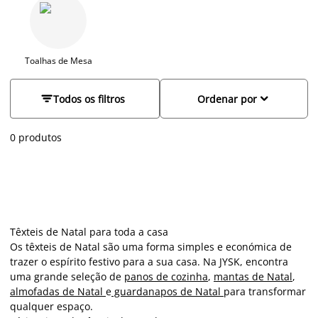
almofadas de Natal para decorar a sua sala de estar e até
guardanapos de Natal. Com os nossos designs exclusivos,
poderá transformar qualquer espaço num canto mágico de
Natal. Visite-nos e descubra a nossa coleção completa!
Toalhas de Mesa


Todos os filtros
Ordenar por
0 produtos
Têxteis de Natal para toda a casa
Os têxteis de Natal são uma forma simples e económica de
trazer o espírito festivo para a sua casa. Na JYSK, encontra
uma grande seleção de
panos de cozinha
,
mantas de Natal
,
almofadas de Natal
e
guardanapos de Natal
para transformar
qualquer espaço.