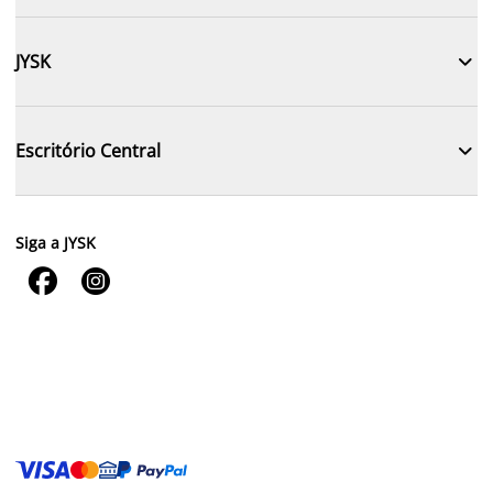

JYSK

Escritório Central
Siga a JYSK

