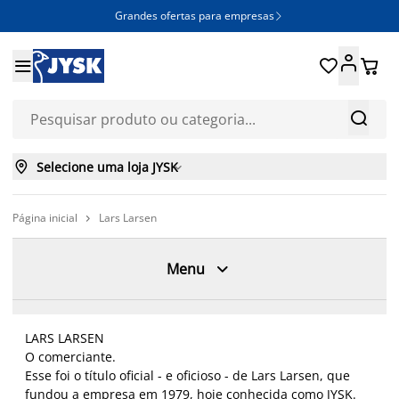
Grandes ofertas para empresas







Selecione uma loja JYSK

Página inicial
Lars Larsen


Menu
LARS LARSEN
O comerciante.
Esse foi o título oficial - e oficioso - de Lars Larsen, que
fundou a empresa em 1979, hoje conhecida como JYSK.