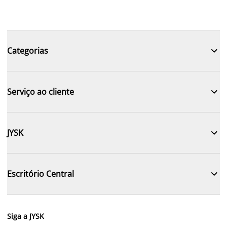

Categorias

Serviço ao cliente

JYSK

Escritório Central
Siga a JYSK