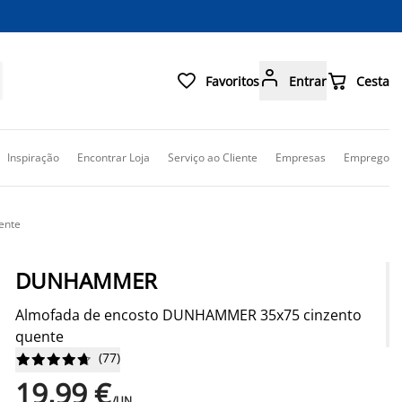



Favoritos
Entrar
Cesta
Inspiração
Encontrar Loja
Serviço ao Cliente
Empresas
Emprego
ente
DUNHAMMER
Almofada de encosto DUNHAMMER 35x75 cinzento
quente
(
77
)










19,99 €
/UN