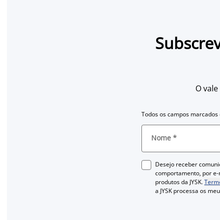
Subscrev
O vale
Todos os campos marcados c
Nome
*
Desejo receber comuni
comportamento, por e-m
produtos da JYSK.
Termo
a JYSK processa os me