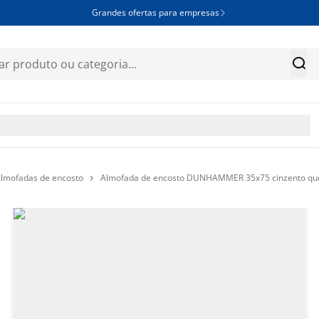
Grandes ofertas para empresas


lmofadas de encosto
Almofada de encosto DUNHAMMER 35x75 cinzento qu
