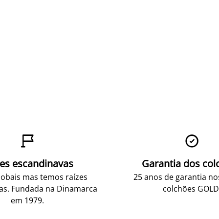


zes escandinavas
Garantia dos col
obais mas temos raízes
25 anos de garantia n
as. Fundada na Dinamarca
colchões GOLD
em 1979.