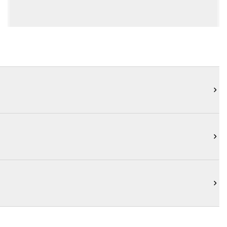


