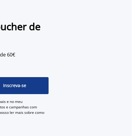
oucher de
 de 60€
Inscreva-se
oais e no meu
entos e campanhas com
 posso ler mais sobre como