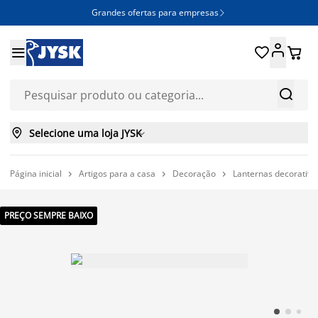
Grandes ofertas para empresas







Selecione uma loja JYSK

Página inicial
Artigos para a casa
Decoração
Lanternas decorativas



PREÇO SEMPRE BAIXO