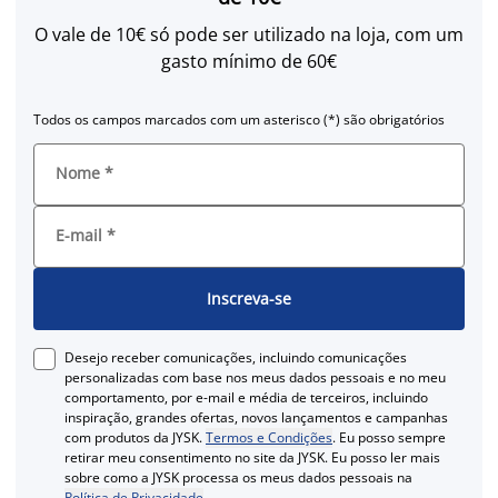
O vale de 10€ só pode ser utilizado na loja, com um
gasto mínimo de 60€
Todos os campos marcados com um asterisco (*) são obrigatórios
Nome
*
E-mail
*
Inscreva-se
Desejo receber comunicações, incluindo comunicações
personalizadas com base nos meus dados pessoais e no meu
comportamento, por e-mail e média de terceiros, incluindo
inspiração, grandes ofertas, novos lançamentos e campanhas
com produtos da JYSK.
Termos e Condições
. Eu posso sempre
retirar meu consentimento no site da JYSK. Eu posso ler mais
sobre como a JYSK processa os meus dados pessoais na
Política de Privacidade
.