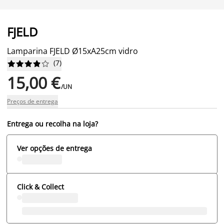
FJELD
Lamparina FJELD Ø15xA25cm vidro
(
7
)










15,00 €
/UN
Preços de entrega
Entrega ou recolha na loja?
Ver opções de entrega
Click & Collect