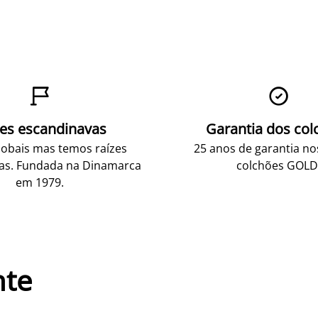


zes escandinavas
Garantia dos col
obais mas temos raízes
25 anos de garantia n
as. Fundada na Dinamarca
colchões GOLD
em 1979.
nte