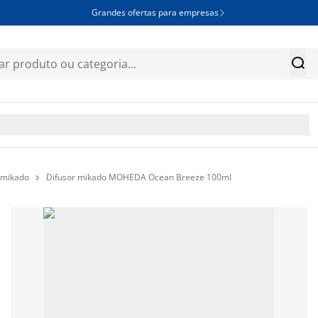
Grandes ofertas para empresas


 mikado
Difusor mikado MOHEDA Ocean Breeze 100ml
