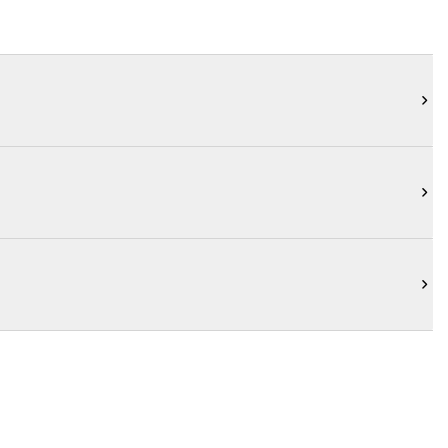


