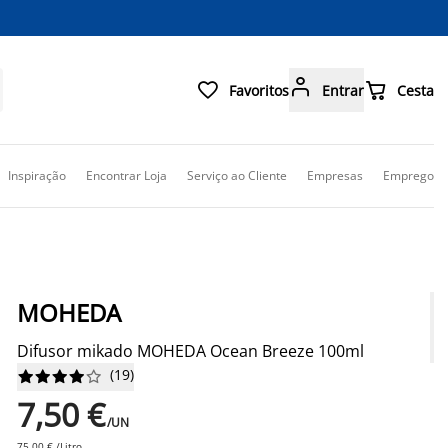



Favoritos
Entrar
Cesta
Inspiração
Encontrar Loja
Serviço ao Cliente
Empresas
Emprego
MOHEDA
Difusor mikado MOHEDA Ocean Breeze 100ml
(
19
)










7,50 €
/UN
75,00 € /Litro