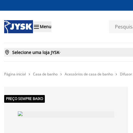

Menu

Selecione uma loja JYSK

Página inicial
Casa de banho
Acessórios de casa de banho
Difusor



PREÇO SEMPRE BAIXO