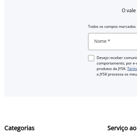
O vale
Todos os campos marcados c
Nome
*
Desejo receber comuni
comportamento, por e-m
produtos da JYSK.
Termo
a JYSK processa os me
Categorias
Serviço ao