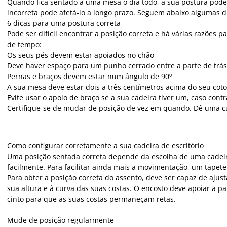
Quando fica sentado a uma mesa o dia todo, a sua postura pode m
incorreta pode afetá-lo a longo prazo. Seguem abaixo algumas di
6 dicas para uma postura correta
Pode ser difícil encontrar a posição correta e há várias razões
de tempo:
Os seus pés devem estar apoiados no chão
Deve haver espaço para um punho cerrado entre a parte de trás 
Pernas e braços devem estar num ângulo de 90º
A sua mesa deve estar dois a três centímetros acima do seu cot
Evite usar o apoio de braço se a sua cadeira tiver um, caso contr
Certifique-se de mudar de posição de vez em quando. Dê uma cu
Como configurar corretamente a sua cadeira de escritório
Uma posição sentada correta depende da escolha de uma cadeira 
facilmente. Para facilitar ainda mais a movimentação, um tapet
Para obter a posição correta do assento, deve ser capaz de aju
sua altura e à curva das suas costas. O encosto deve apoiar a pa
cinto para que as suas costas permaneçam retas.
Mude de posição regularmente