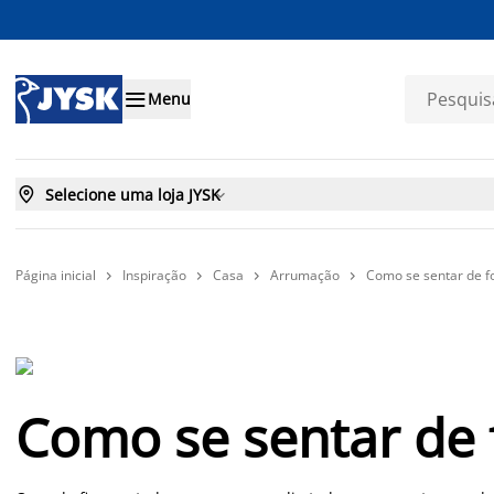

Menu

Selecione uma loja JYSK

Página inicial
Inspiração
Casa
Arrumação
Como se sentar de f




Como se sentar de 