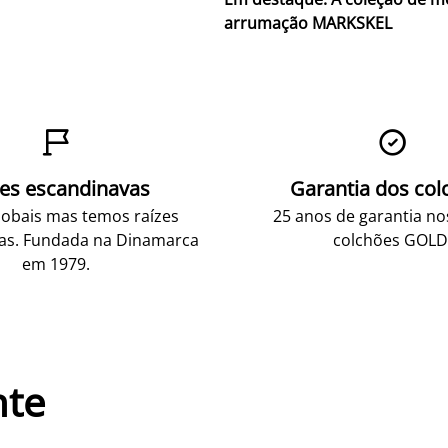
arrumação MARKSKEL


zes escandinavas
Garantia dos col
obais mas temos raízes
25 anos de garantia n
as. Fundada na Dinamarca
colchões GOLD
em 1979.
nte