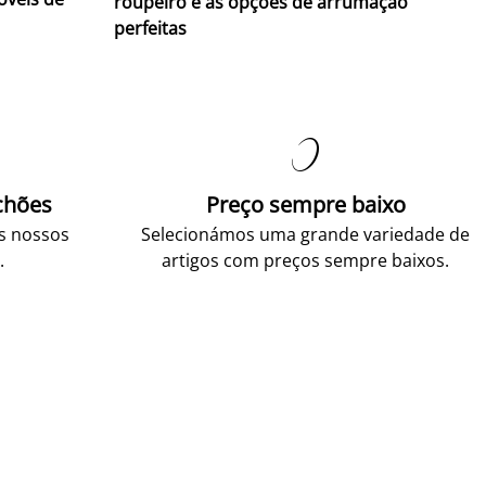
roupeiro e as opções de arrumação
perfeitas

chões
Preço sempre baixo
os nossos
Selecionámos uma grande variedade de
.
artigos com preços sempre baixos.