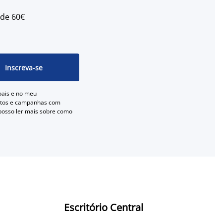
 de 60€
Inscreva-se
oais e no meu
entos e campanhas com
 posso ler mais sobre como
Escritório Central