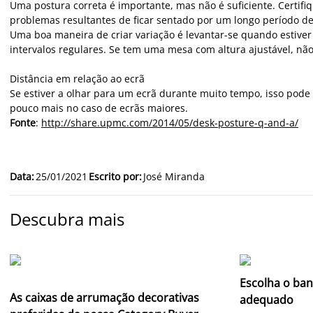
Uma postura correta é importante, mas não é suficiente. Certifi
problemas resultantes de ficar sentado por um longo período d
Uma boa maneira de criar variação é levantar-se quando estiver
intervalos regulares. Se tem uma mesa com altura ajustável, nã
Distância em relação ao ecrã
Se estiver a olhar para um ecrã durante muito tempo, isso pod
pouco mais no caso de ecrãs maiores.
Fonte
:
http://share.upmc.com/2014/05/desk-posture-q-and-a/
Data
:
25/01/2021
Escrito por
:
José Miranda
Descubra mais
Escolha o ban
As caixas de arrumação decorativas
adequado