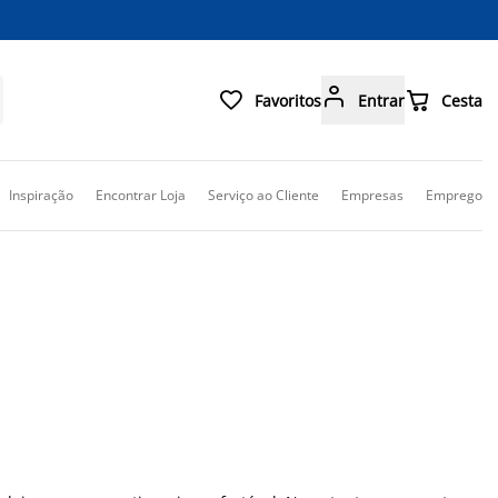



Favoritos
Entrar
Cesta
Inspiração
Encontrar Loja
Serviço ao Cliente
Empresas
Emprego