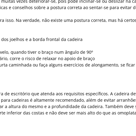
uitas vezes deteriorar-se, pois pode inclinar-se ou deslizar na c
cas e conselhos sobre a postura correta ao sentar-se para evitar d
 para isso. Na verdade, não existe uma postura correta, mas há cer
dos joelhos e a borda frontal da cadeira
ovelo, quando tiver o braço num ângulo de 90º
ário, corre o risco de relaxar no apoio de braço
rta caminhada ou faça alguns exercícios de alongamento, se fica
de escritório que atenda aos requisitos específicos. A cadeira de
e para cadeiras é altamente recomendado, além de evitar arranhõe
star a altura do mesmo e a profundidade da cadeira. Também deve s
rte inferior das costas e não deve ser mais alto do que as omoplata