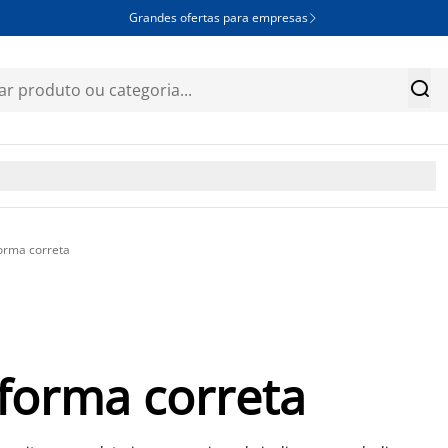
Grandes ofertas para empresas


orma correta
forma correta