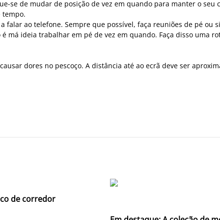
que-se de mudar de posição de vez em quando para manter o seu cor
e tempo.
 a falar ao telefone. Sempre que possível, faça reuniões de pé ou
o é má ideia trabalhar em pé de vez em quando. Faça disso uma ro
e causar dores no pescoço. A distância até ao ecrã deve ser apro
co de corredor
Em destaque: A coleção de m