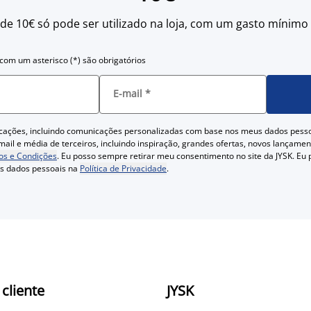
 de 10€ só pode ser utilizado na loja, com um gasto mínimo
om um asterisco (*) são obrigatórios
E-mail
*
cações, incluindo comunicações personalizadas com base nos meus dados pess
ail e média de terceiros, incluindo inspiração, grandes ofertas, novos lançam
s e Condições
. Eu posso sempre retirar meu consentimento no site da JYSK. Eu
us dados pessoais na
Política de Privacidade
.
 cliente
JYSK