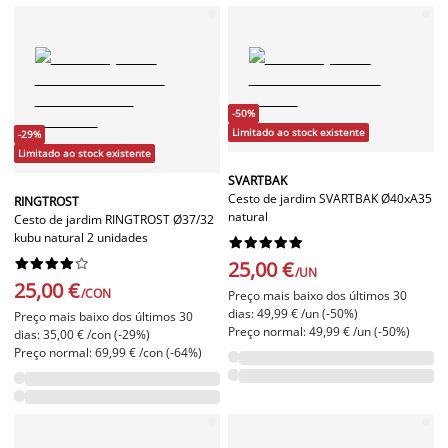
-50%
Limitado ao stock existente
-29%
Limitado ao stock existente
SVARTBAK
Cesto de jardim SVARTBAK Ø40xA35
RINGTROST
natural
Cesto de jardim RINGTROST Ø37/32
kubu natural 2 unidades




















25,00 €
/UN
25,00 €
/CON
Preço mais baixo dos últimos 30
dias: 49,99 € /un (-50%)
Preço mais baixo dos últimos 30
Preço normal: 49,99 € /un (-50%)
dias: 35,00 € /con (-29%)
Preço normal: 69,99 € /con (-64%)