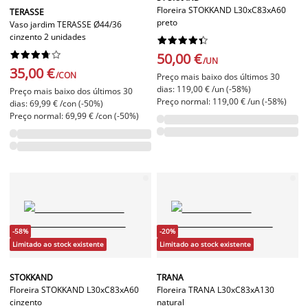
Floreira STOKKAND L30xC83xA60
TERASSE
preto
Vaso jardim TERASSE Ø44/36
cinzento 2 unidades




















50,00 €
/UN
35,00 €
/CON
Preço mais baixo dos últimos 30
dias: 119,00 € /un (-58%)
Preço mais baixo dos últimos 30
Preço normal: 119,00 € /un (-58%)
dias: 69,99 € /con (-50%)
Preço normal: 69,99 € /con (-50%)
-58%
-20%
Limitado ao stock existente
Limitado ao stock existente
STOKKAND
TRANA
Floreira STOKKAND L30xC83xA60
Floreira TRANA L30xC83xA130
cinzento
natural