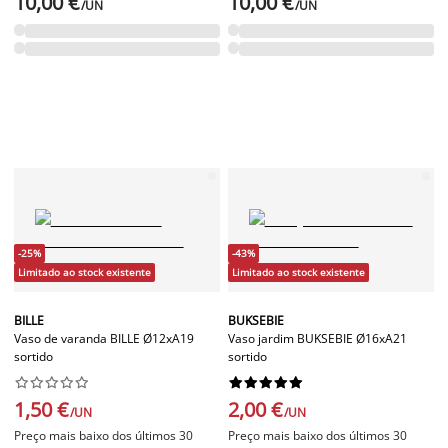
10,00 €
10,00 €
/UN
/UN
-25%
-43%
Limitado ao stock existente
Limitado ao stock existente
BILLE
BUKSEBIE
Vaso de varanda BILLE Ø12xA19
Vaso jardim BUKSEBIE Ø16xA21
sortido
sortido




















1,50 €
2,00 €
/UN
/UN
Preço mais baixo dos últimos 30
Preço mais baixo dos últimos 30