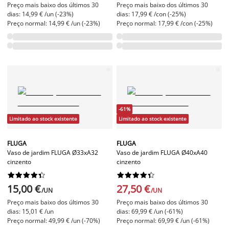
Preço mais baixo dos últimos 30
Preço mais baixo dos últimos 30
dias: 14,99 € /un (-23%)
dias: 17,99 € /con (-25%)
Preço normal: 14,99 € /un (-23%)
Preço normal: 17,99 € /con (-25%)
-61%
Limitado ao stock existente
Limitado ao stock existente
FLUGA
FLUGA
Vaso de jardim FLUGA Ø33xA32
Vaso de jardim FLUGA Ø40xA40
cinzento
cinzento




















15,00 €
27,50 €
/UN
/UN
Preço mais baixo dos últimos 30
Preço mais baixo dos últimos 30
dias: 15,01 € /un
dias: 69,99 € /un (-61%)
Preço normal: 49,99 € /un (-70%)
Preço normal: 69,99 € /un (-61%)