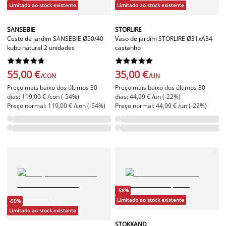
Limitado ao stock existente
Limitado ao stock existente
SANSEBIE
STORLIRE
Cesto de jardim SANSEBIE Ø50/40
Vaso de jardim STORLIRE Ø31xA34
kubu natural 2 unidades
castanho




















55,00 €
35,00 €
/CON
/UN
Preço mais baixo dos últimos 30
Preço mais baixo dos últimos 30
dias: 119,00 € /con (-54%)
dias: 44,99 € /un (-22%)
Preço normal: 119,00 € /con (-54%)
Preço normal: 44,99 € /un (-22%)
-58%
Limitado ao stock existente
-50%
Limitado ao stock existente
STOKKAND