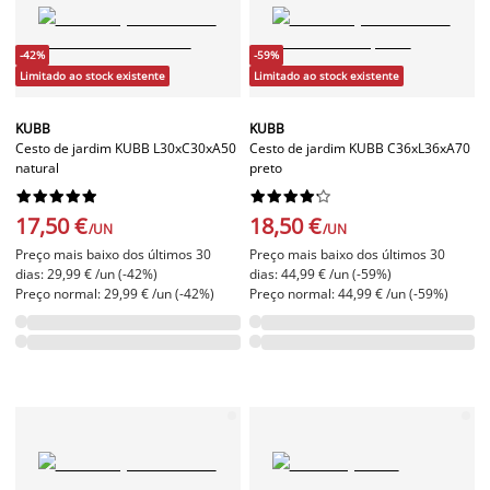
-42%
-59%
Limitado ao stock existente
Limitado ao stock existente
KUBB
KUBB
Cesto de jardim KUBB L30xC30xA50
Cesto de jardim KUBB C36xL36xA70
natural
preto




















17,50 €
18,50 €
/UN
/UN
Preço mais baixo dos últimos 30
Preço mais baixo dos últimos 30
dias: 29,99 € /un (-42%)
dias: 44,99 € /un (-59%)
Preço normal: 29,99 € /un (-42%)
Preço normal: 44,99 € /un (-59%)