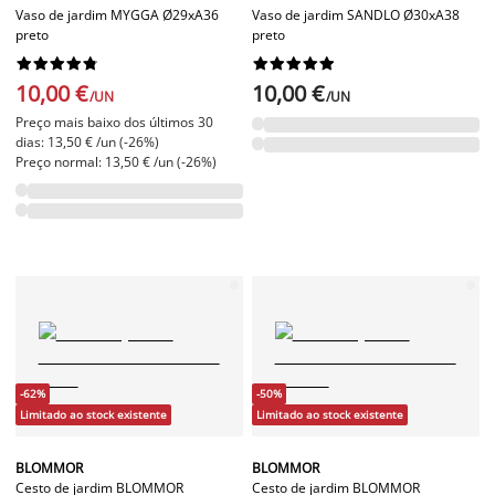
Vaso de jardim MYGGA Ø29xA36
Vaso de jardim SANDLO Ø30xA38
preto
preto




















10,00 €
10,00 €
/UN
/UN
Preço mais baixo dos últimos 30
dias: 13,50 € /un (-26%)
Preço normal: 13,50 € /un (-26%)
-62%
-50%
Limitado ao stock existente
Limitado ao stock existente
BLOMMOR
BLOMMOR
Cesto de jardim BLOMMOR
Cesto de jardim BLOMMOR