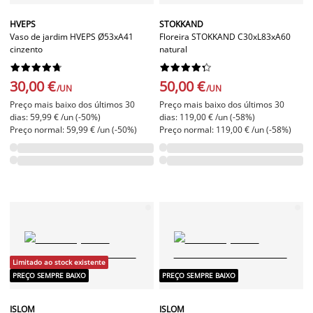
HVEPS
STOKKAND
Vaso de jardim HVEPS Ø53xA41
Floreira STOKKAND C30xL83xA60
cinzento
natural




















30,00 €
50,00 €
/UN
/UN
Preço mais baixo dos últimos 30
Preço mais baixo dos últimos 30
dias: 59,99 € /un (-50%)
dias: 119,00 € /un (-58%)
Preço normal: 59,99 € /un (-50%)
Preço normal: 119,00 € /un (-58%)
Limitado ao stock existente
PREÇO SEMPRE BAIXO
PREÇO SEMPRE BAIXO
ISLOM
ISLOM