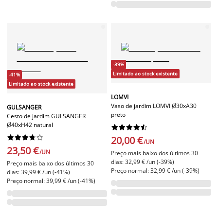
-39%
Limitado ao stock existente
-41%
Limitado ao stock existente
LOMVI
Vaso de jardim LOMVI Ø30xA30
GULSANGER
preto
Cesto de jardim GULSANGER
Ø40xH42 natural




















20,00 €
/UN
23,50 €
/UN
Preço mais baixo dos últimos 30
dias: 32,99 € /un (-39%)
Preço mais baixo dos últimos 30
Preço normal: 32,99 € /un (-39%)
dias: 39,99 € /un (-41%)
Preço normal: 39,99 € /un (-41%)