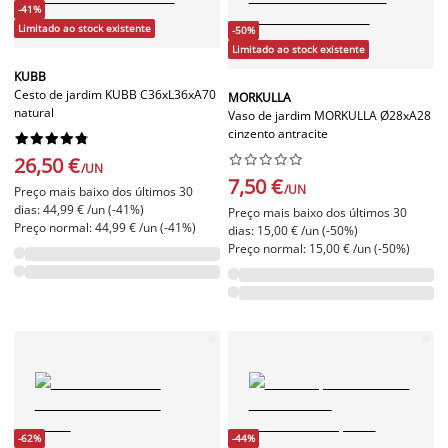
-41%
Limitado ao stock existente
-50%
Limitado ao stock existente
KUBB
Cesto de jardim KUBB C36xL36xA70
MORKULLA
natural
Vaso de jardim MORKULLA Ø28xA28
cinzento antracite




















26,50 €
/UN
7,50 €
/UN
Preço mais baixo dos últimos 30
dias: 44,99 € /un (-41%)
Preço mais baixo dos últimos 30
Preço normal: 44,99 € /un (-41%)
dias: 15,00 € /un (-50%)
Preço normal: 15,00 € /un (-50%)
-62%
-44%