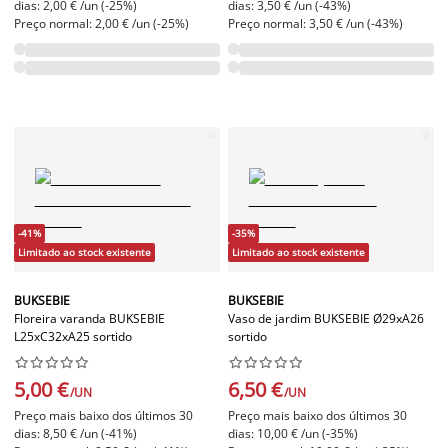
dias: 2,00 € /un (-25%)
dias: 3,50 € /un (-43%)
Preço normal: 2,00 € /un (-25%)
Preço normal: 3,50 € /un (-43%)
-41%
-35%
Limitado ao stock existente
Limitado ao stock existente
BUKSEBIE
BUKSEBIE
Floreira varanda BUKSEBIE
Vaso de jardim BUKSEBIE Ø29xA26
L25xC32xA25 sortido
sortido




















5,00 €
6,50 €
/UN
/UN
Preço mais baixo dos últimos 30
Preço mais baixo dos últimos 30
dias: 8,50 € /un (-41%)
dias: 10,00 € /un (-35%)