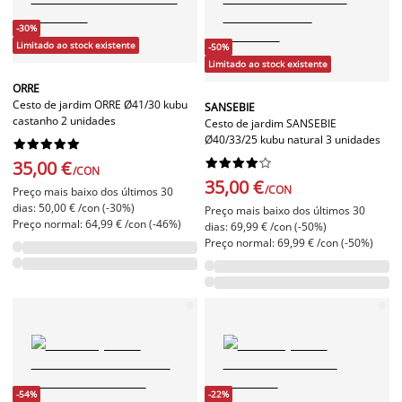
-30%
Limitado ao stock existente
-50%
Limitado ao stock existente
ORRE
Cesto de jardim ORRE Ø41/30 kubu
SANSEBIE
castanho 2 unidades
Cesto de jardim SANSEBIE
Ø40/33/25 kubu natural 3 unidades




















35,00 €
/CON
35,00 €
/CON
Preço mais baixo dos últimos 30
dias: 50,00 € /con (-30%)
Preço mais baixo dos últimos 30
Preço normal: 64,99 € /con (-46%)
dias: 69,99 € /con (-50%)
Preço normal: 69,99 € /con (-50%)
-54%
-22%