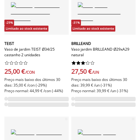
-29%
-31%
Limitado ao stock existente
Limitado ao stock existente
TEIST
BRILLEAND
Vaso de jardim TEIST Ø34/25
Vaso jardim BRILLEAND Ø29xA29
castanho 2 unidades
natural




















25,00 €
27,50 €
/CON
/UN
Preço mais baixo dos últimos 30
Preço mais baixo dos últimos 30
dias: 35,00 € /con (-29%)
dias: 39,99 € /un (-31%)
Preço normal: 44,99 € /con (-44%)
Preço normal: 39,99 € /un (-31%)