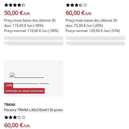




















50,00 €
60,00 €
/UN
/UN
Preço mais baixo dos últimos 30
Preço mais baixo dos últimos 30
dias: 119,00 € /un (-58%)
dias: 75,00 € /un (-20%)
Preço normal: 119,00 € /un (-58%)
Preço normal: 129,00 € /un (-53%)
-20%
Limitado ao stock existente
TRANA
Floreira TRANA L30xC83xA130 preto










60,00 €
/UN