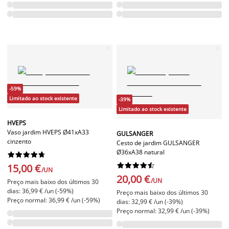
-59%
Limitado ao stock existente
-39%
Limitado ao stock existente
HVEPS
Vaso jardim HVEPS Ø41xA33
GULSANGER
cinzento
Cesto de jardim GULSANGER
Ø36xA38 natural




















15,00 €
/UN
20,00 €
/UN
Preço mais baixo dos últimos 30
dias: 36,99 € /un (-59%)
Preço mais baixo dos últimos 30
Preço normal: 36,99 € /un (-59%)
dias: 32,99 € /un (-39%)
Preço normal: 32,99 € /un (-39%)