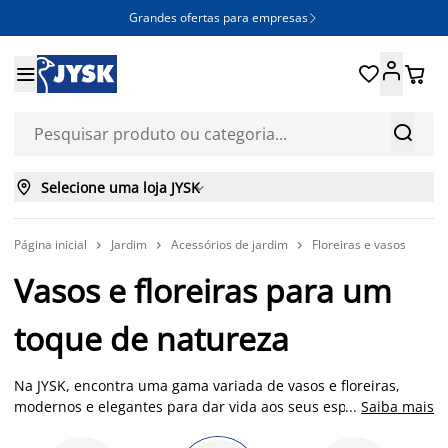
Grandes ofertas para empresas







Selecione uma loja JYSK

Página inicial
Jardim
Acessórios de jardim
Floreiras e vasos



Vasos e floreiras para um
toque de natureza
Na JYSK, encontra uma gama variada de vasos e floreiras,
modernos e elegantes para dar vida aos seus espaços. Muitos
...
Saiba mais
dos nossos vasos de jardim são projetados para suportar