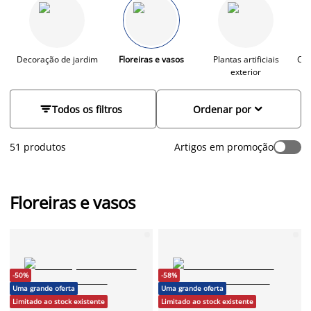
geadas e as diferentes temperaturas durante todo o ano,
exigindo apenas ajustes sazonais das plantas. Explore
modelos de diferentes tamanhos, formas e materiais e
descubra como um simples vaso de planta ou uma elegante
floreira podem transformar completamente o ambiente
Decoração de jardim
Floreiras e vasos
Plantas artificiais
Cap
exterior
exterior da sua casa.


Todos os filtros
Ordenar por
51 produtos
Artigos em promoção
Floreiras e vasos
-50%
-58%
Uma grande oferta
Uma grande oferta
Limitado ao stock existente
Limitado ao stock existente