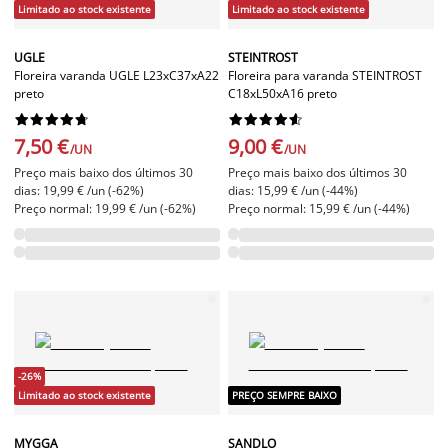
Limitado ao stock existente
Limitado ao stock existente
UGLE
STEINTROST
Floreira varanda UGLE L23xC37xA22
Floreira para varanda STEINTROST
preto
C18xL50xA16 preto




















7,50 €
9,00 €
/UN
/UN
Preço mais baixo dos últimos 30
Preço mais baixo dos últimos 30
dias: 19,99 € /un (-62%)
dias: 15,99 € /un (-44%)
Preço normal: 19,99 € /un (-62%)
Preço normal: 15,99 € /un (-44%)
-26%
Limitado ao stock existente
PREÇO SEMPRE BAIXO
MYGGA
SANDLO