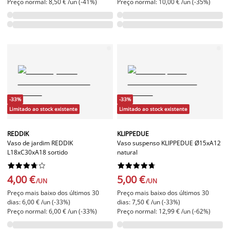
Preço normal: 8,50 € /un (-41%)
Preço normal: 10,00 € /un (-35%)
-33%
-33%
Limitado ao stock existente
Limitado ao stock existente
REDDIK
KLIPPEDUE
Vaso de jardim REDDIK
Vaso suspenso KLIPPEDUE Ø15xA12
L18xC30xA18 sortido
natural




















4,00 €
5,00 €
/UN
/UN
Preço mais baixo dos últimos 30
Preço mais baixo dos últimos 30
dias: 6,00 € /un (-33%)
dias: 7,50 € /un (-33%)
Preço normal: 6,00 € /un (-33%)
Preço normal: 12,99 € /un (-62%)