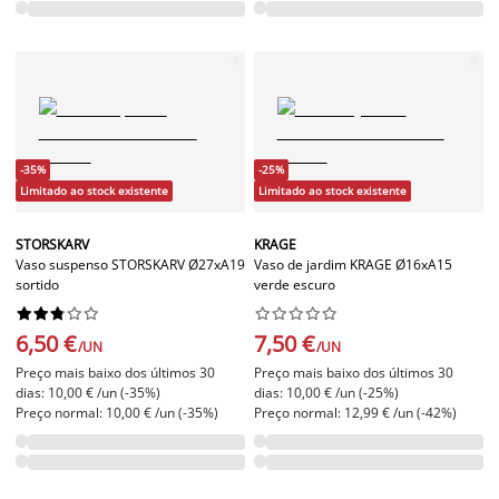
-35%
-25%
Limitado ao stock existente
Limitado ao stock existente
STORSKARV
KRAGE
Vaso suspenso STORSKARV Ø27xA19
Vaso de jardim KRAGE Ø16xA15
sortido
verde escuro




















6,50 €
7,50 €
/UN
/UN
Preço mais baixo dos últimos 30
Preço mais baixo dos últimos 30
dias: 10,00 € /un (-35%)
dias: 10,00 € /un (-25%)
Preço normal: 10,00 € /un (-35%)
Preço normal: 12,99 € /un (-42%)