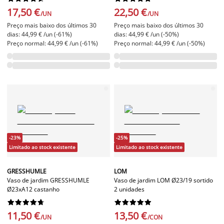
17,50 €
22,50 €
/UN
/UN
Preço mais baixo dos últimos 30
Preço mais baixo dos últimos 30
dias: 44,99 € /un (-61%)
dias: 44,99 € /un (-50%)
Preço normal: 44,99 € /un (-61%)
Preço normal: 44,99 € /un (-50%)
-23%
-25%
Limitado ao stock existente
Limitado ao stock existente
GRESSHUMLE
LOM
Vaso de jardim GRESSHUMLE
Vaso de jardim LOM Ø23/19 sortido
Ø23xA12 castanho
2 unidades




















11,50 €
13,50 €
/UN
/CON