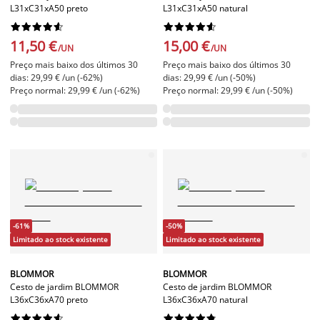
L31xC31xA50 preto
L31xC31xA50 natural




















11,50 €
15,00 €
/UN
/UN
Preço mais baixo dos últimos 30
Preço mais baixo dos últimos 30
dias: 29,99 € /un (-62%)
dias: 29,99 € /un (-50%)
Preço normal: 29,99 € /un (-62%)
Preço normal: 29,99 € /un (-50%)
-61%
-50%
Limitado ao stock existente
Limitado ao stock existente
BLOMMOR
BLOMMOR
Cesto de jardim BLOMMOR
Cesto de jardim BLOMMOR
L36xC36xA70 preto
L36xC36xA70 natural



















