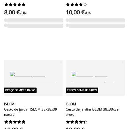




















8,00 €
10,00 €
/UN
/UN
PREÇO SEMPRE BAIXO
PREÇO SEMPRE BAIXO
ISLOM
ISLOM
Cesto de jardim ISLOM 38x38x39
Cesto de jardim ISLOM 38x38x39
natural
preto



















