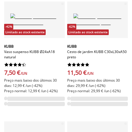
-42%
-62%
Limitado ao stock existente
Limitado ao stock existente
KUBB
KUBB
Vaso suspenso KUBB Ø24xA18
Cesto de jardim KUBB C30xL30xA50
natural
preto




















7,50 €
11,50 €
/UN
/UN
Preço mais baixo dos últimos 30
Preço mais baixo dos últimos 30
dias: 12,99 € /un (-42%)
dias: 29,99 € /un (-62%)
Preço normal: 12,99 € /un (-42%)
Preço normal: 29,99 € /un (-62%)