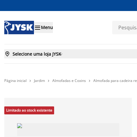

Menu

Selecione uma loja JYSK

Página inicial
Jardim
Almofadas e Coxins
Almofada para cadeira re



Limitado ao stock existente