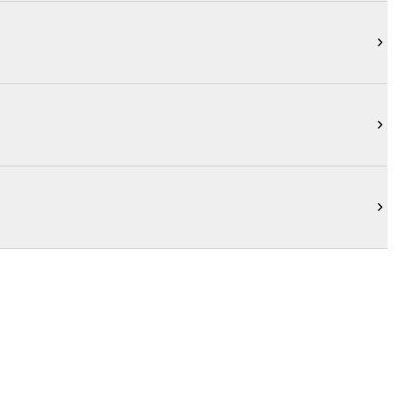


