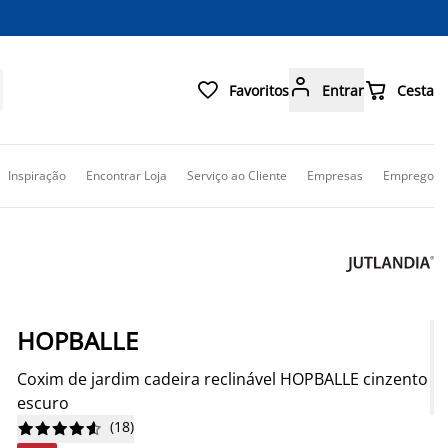



Favoritos
Entrar
Cesta
Inspiração
Encontrar Loja
Serviço ao Cliente
Empresas
Emprego
HOPBALLE
Coxim de jardim cadeira reclinável HOPBALLE cinzento
escuro
(
18
)









