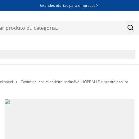
Grandes ofertas para empresas


clinável
Coxim de jardim cadeira reclinável HOPBALLE cinzento escuro
