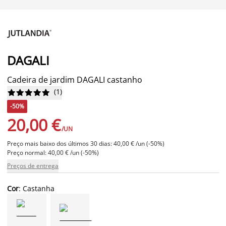
DAGALI
Cadeira de jardim DAGALI castanho
(
1
)










-50%
20,00 €
/UN
Preço mais baixo dos últimos 30 dias: 40,00 € /un (-50%)
Preço normal: 40,00 € /un (-50%)
Preços de entrega
Cor
: Castanha