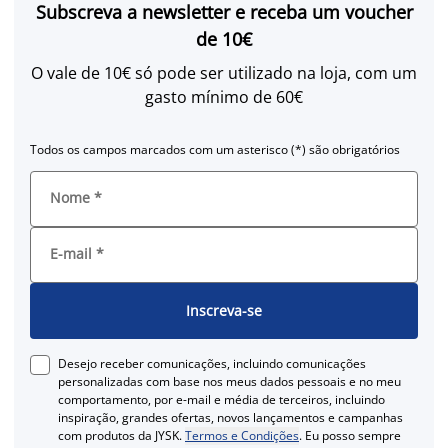
Subscreva a newsletter e receba um voucher
de 10€
O vale de 10€ só pode ser utilizado na loja, com um
gasto mínimo de 60€
Todos os campos marcados com um asterisco (*) são obrigatórios
Nome
*
E-mail
*
Inscreva-se
Desejo receber comunicações, incluindo comunicações
personalizadas com base nos meus dados pessoais e no meu
comportamento, por e-mail e média de terceiros, incluindo
inspiração, grandes ofertas, novos lançamentos e campanhas
com produtos da JYSK.
Termos e Condições
. Eu posso sempre