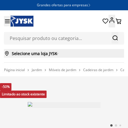
Grandes ofertas para empresas







Selecione uma loja JYSK

Página inicial
Jardim
Móveis de jardim
Cadeiras de jardim
Cade




-50%
Limitado ao stock existente