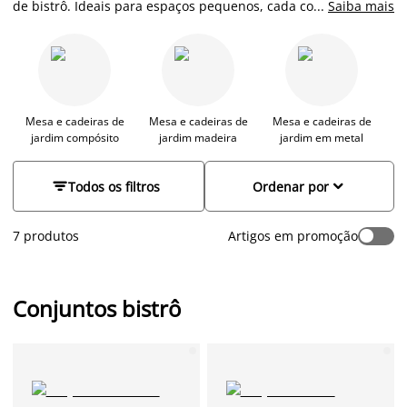
de bistrô. Ideais para espaços pequenos, cada conjunto foi
...
Saiba mais
desenhado para transformar varandas urbanas e jardins, em
locais de puro charme e conforto. Com opções que combinam
o design moderno com materiais de alta qualidade, os nossos
conjuntos de bistrô são a escolha perfeita para quem valoriza
a estética e a praticidade.
Mesa e cadeiras de
Mesa e cadeiras de
Mesa e cadeiras de
jardim compósito
jardim madeira
jardim em metal


Todos os filtros
Ordenar por
7 produtos
Artigos em promoção
Conjuntos bistrô