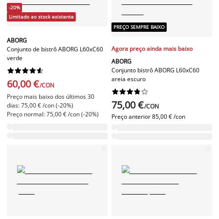
-20%
Limitado ao stock existente
PREÇO SEMPRE BAIXO
ABORG
Agora preço ainda mais baixo
Conjunto de bistrô ABORG L60xC60
verde
ABORG
Conjunto bistrô ABORG L60xC60










areia escuro
60,00 €
/CON










Preço mais baixo dos últimos 30
75,00 €
dias: 75,00 € /con (-20%)
/CON
Preço normal: 75,00 € /con (-20%)
Preço anterior
85,00 € /con