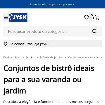
Grandes ofertas para empresas







Selecione uma loja JYSK

Página inicial
Jardim
Móveis de jardim
Conjuntos mesa e cadeiras 



Conjuntos de bistrô ideais
para a sua varanda ou
jardim
Descubra a elegância e funcionalidade dos nossos conjuntos