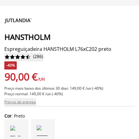
HANSTHOLM
Espreguiçadeira HANSTHOLM L76xC202 preto
(
286
)










-40%
90,00 €
/UN
Preço mais baixo dos últimos 30 dias: 149,00 € /un (-40%)
Preço normal: 149,00 € /un (-40%)
Preços de entrega
Cor
: Preto