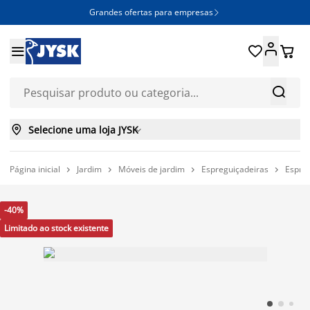
Grandes ofertas para empresas







Selecione uma loja JYSK

Página inicial
Jardim
Móveis de jardim
Espreguiçadeiras
Espre




-40%
Limitado ao stock existente