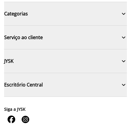

Categorias

Serviço ao cliente

JYSK

Escritório Central
Siga a JYSK

