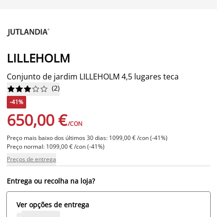
LILLEHOLM
Conjunto de jardim LILLEHOLM 4,5 lugares teca
(
2
)










-41%
650,00 €
/CON
Preço mais baixo dos últimos 30 dias: 1099,00 € /con (-41%)
Preço normal: 1099,00 € /con (-41%)
Preços de entrega
Entrega ou recolha na loja?
Ver opções de entrega