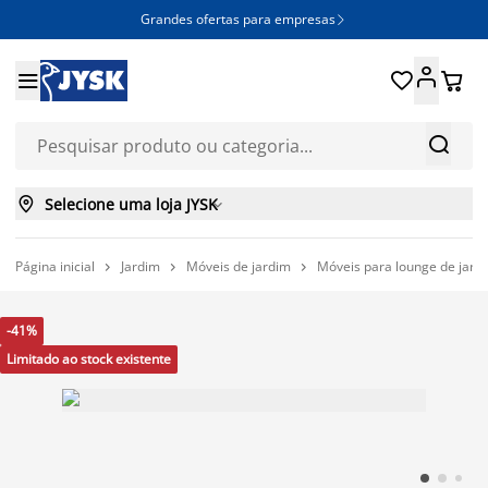
Grandes ofertas para empresas







Selecione uma loja JYSK

Página inicial
Jardim
Móveis de jardim
Móveis para lounge de jard



-41%
Limitado ao stock existente