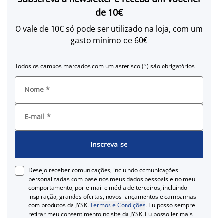
de 10€
O vale de 10€ só pode ser utilizado na loja, com um
gasto mínimo de 60€
Todos os campos marcados com um asterisco (*) são obrigatórios
Nome
*
E-mail
*
Inscreva-se
Desejo receber comunicações, incluindo comunicações
personalizadas com base nos meus dados pessoais e no meu
comportamento, por e-mail e média de terceiros, incluindo
inspiração, grandes ofertas, novos lançamentos e campanhas
com produtos da JYSK.
Termos e Condições
. Eu posso sempre
retirar meu consentimento no site da JYSK. Eu posso ler mais