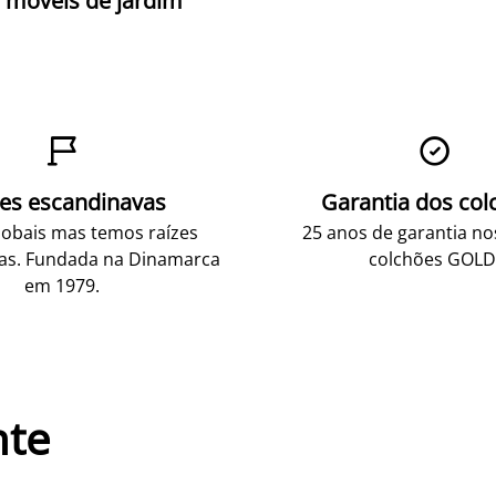
móveis de jardim


zes escandinavas
Garantia dos col
obais mas temos raízes
25 anos de garantia n
as. Fundada na Dinamarca
colchões GOLD
em 1979.
nte