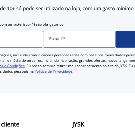
 de 10€ só pode ser utilizado na loja, com um gasto mínimo
om um asterisco (*) são obrigatórios
E-mail
*
cações, incluindo comunicações personalizadas com base nos meus dados pess
ail e média de terceiros, incluindo inspiração, grandes ofertas, novos lançam
s e Condições
. Eu posso sempre retirar meu consentimento no site da JYSK. Eu
us dados pessoais na
Política de Privacidade
.
 cliente
JYSK