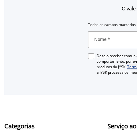
O vale
Todos os campos marcados c
Nome
*
Desejo receber comuni
comportamento, por e-m
produtos da JYSK.
Termo
a JYSK processa os me
Categorias
Serviço ao