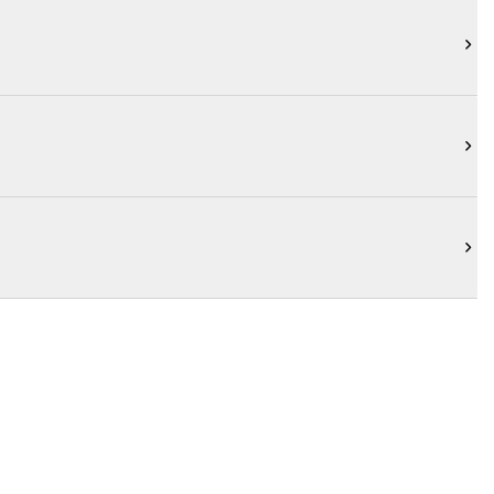


