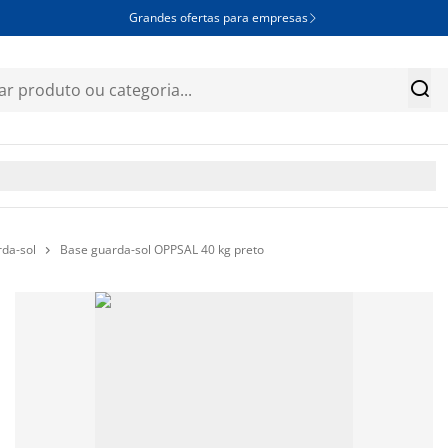
Grandes ofertas para empresas


da-sol
Base guarda-sol OPPSAL 40 kg preto
