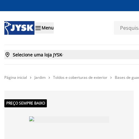

Menu

Selecione uma loja JYSK

Página inicial
Jardim
Toldos e coberturas de exterior
Bases de guar



PREÇO SEMPRE BAIXO