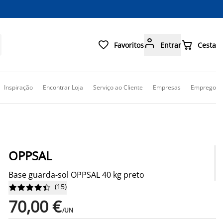



Favoritos
Entrar
Cesta
Inspiração
Encontrar Loja
Serviço ao Cliente
Empresas
Emprego
OPPSAL
Base guarda-sol OPPSAL 40 kg preto
(
15
)










70,00 €
/UN