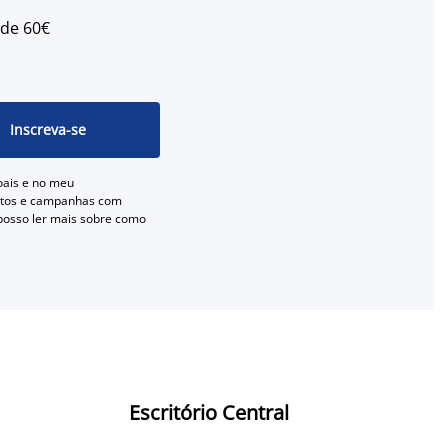
 de 60€
Inscreva-se
oais e no meu
entos e campanhas com
 posso ler mais sobre como
Escritório Central