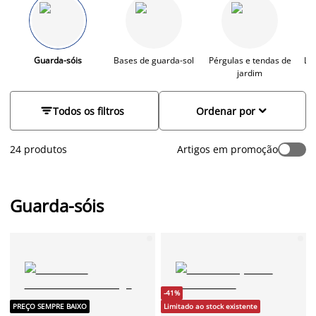
que valoriza o seu espaço exterior. Com um chapéu de sol
JYSK obtém uma sombra refrescante e eficaz, para que
desfrute do jardim ou da varanda com conforto, mesmo nos
dias mais ensolarados.
Guarda-sóis
Bases de guarda-sol
Pérgulas e tendas de
Lat
jardim


Todos os filtros
Ordenar por
24 produtos
Artigos em promoção
Guarda-sóis
-41%
PREÇO SEMPRE BAIXO
Limitado ao stock existente