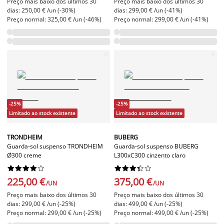
Preço mais baixo dos últimos 30
Preço mais baixo dos últimos 30
dias: 250,00 € /un (-30%)
dias: 299,00 € /un (-41%)
Preço normal: 325,00 € /un (-46%)
Preço normal: 299,00 € /un (-41%)
-25%
-25%
Limitado ao stock existente
Limitado ao stock existente
TRONDHEIM
BUBERG
Guarda-sol suspenso TRONDHEIM
Guarda-sol suspenso BUBERG
Ø300 creme
L300xC300 cinzento claro




















225,00 €
375,00 €
/UN
/UN
Preço mais baixo dos últimos 30
Preço mais baixo dos últimos 30
dias: 299,00 € /un (-25%)
dias: 499,00 € /un (-25%)
Preço normal: 299,00 € /un (-25%)
Preço normal: 499,00 € /un (-25%)