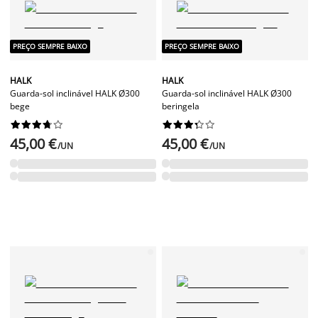
PREÇO SEMPRE BAIXO
PREÇO SEMPRE BAIXO
HALK
HALK
Guarda-sol inclinável HALK Ø300
Guarda-sol inclinável HALK Ø300
bege
beringela




















45,00 €
45,00 €
/UN
/UN