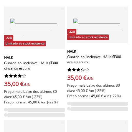
-22%
Limitado ao stock existente
-22%
Limitado ao stock existente
HALK
Guarda-sol inclinável HALK Ø300
HALK
areia escuro
Guarda-sol inclinável HALK Ø300
cinzento escuro




















35,00 €
/UN
35,00 €
/UN
Preço mais baixo dos últimos 30
dias: 45,00 € /un (-22%)
Preço mais baixo dos últimos 30
Preço normal: 45,00 € /un (-22%)
dias: 45,00 € /un (-22%)
Preço normal: 45,00 € /un (-22%)