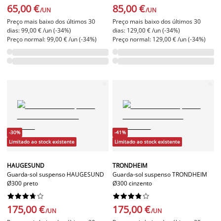
65,00 €
85,00 €
/UN
/UN
Preço mais baixo dos últimos 30
Preço mais baixo dos últimos 30
dias: 99,00 € /un (-34%)
dias: 129,00 € /un (-34%)
Preço normal: 99,00 € /un (-34%)
Preço normal: 129,00 € /un (-34%)
-30%
-41%
Limitado ao stock existente
Limitado ao stock existente
HAUGESUND
TRONDHEIM
Guarda-sol suspenso HAUGESUND
Guarda-sol suspenso TRONDHEIM
Ø300 preto
Ø300 cinzento




















175,00 €
175,00 €
/UN
/UN