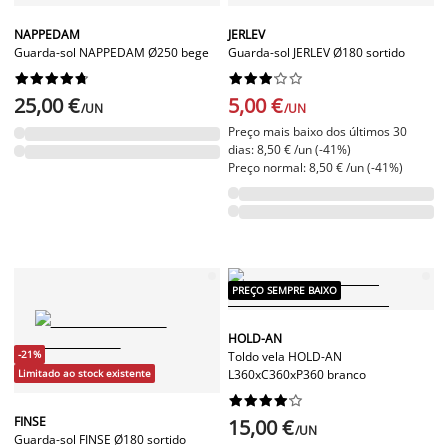
NAPPEDAM
JERLEV
Guarda-sol NAPPEDAM Ø250 bege
Guarda-sol JERLEV Ø180 sortido




















25,00 €
5,00 €
/UN
/UN
Preço mais baixo dos últimos 30
dias: 8,50 € /un (-41%)
Preço normal: 8,50 € /un (-41%)
PREÇO SEMPRE BAIXO
HOLD-AN
-21%
Toldo vela HOLD-AN
Limitado ao stock existente
L360xC360xP360 branco










FINSE
15,00 €
/UN
Guarda-sol FINSE Ø180 sortido