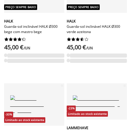
PREÇO SEMPRE BAIXO
PREÇO SEMPRE BAIXO
HALK
HALK
Guarda-sol inclinável HALK Ø300
Guarda-sol inclinável HALK Ø300
bege com mastro bege
verde azeitona




















45,00 €
45,00 €
/UN
/UN
-23%
Limitado ao stock existente
-30%
Limitado ao stock existente
LAMMEHAVE