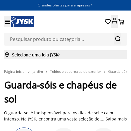
Grandes ofertas para empresas







Selecione uma loja JYSK

Página inicial
Jardim
Toldos e coberturas de exterior
Guarda-sóis



Guarda-sóis e chapéus de
sol
O guarda‑sol é indispensável para os dias de sol e calor
intenso. Na JYSK, encontra uma vasta seleção de guarda‑sóis
...
Saiba mais
que combinam funcionalidade, proteção UV e design elegante