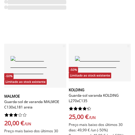
-50%
Limitado ao stock existente
-50%
Limitado ao stock existente
KOLDING
Guarda-sol varanda KOLDING
MALMOE
L270xC135
Guarda-sol de varanda MALMOE
C130xL181 areia




















25,00 €
/UN
20,00 €
/UN
Preço mais baixo dos últimos 30
dias: 49,99 € /un (-50%)
Preço mais baixo dos últimos 30