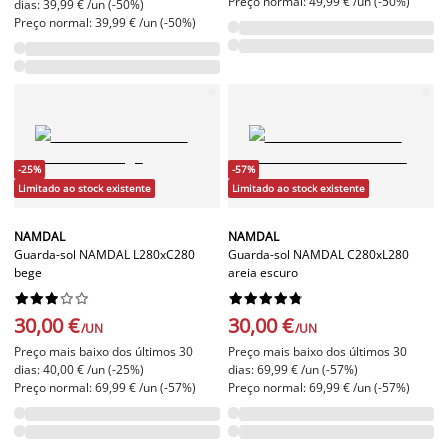
Preço normal: 49,99 € /un (-50%)
dias: 39,99 € /un (-50%)
Preço normal: 39,99 € /un (-50%)
-25%
-57%
Limitado ao stock existente
Limitado ao stock existente
NAMDAL
NAMDAL
Guarda-sol NAMDAL L280xC280
Guarda-sol NAMDAL C280xL280
bege
areia escuro




















30,00 €
30,00 €
/UN
/UN
Preço mais baixo dos últimos 30
Preço mais baixo dos últimos 30
dias: 40,00 € /un (-25%)
dias: 69,99 € /un (-57%)
Preço normal: 69,99 € /un (-57%)
Preço normal: 69,99 € /un (-57%)