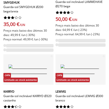
Guarda-sol inclinável LAMMEHAVE
SMYGEHUK
Ø270 bege
Guarda-sol SMYGEHUK Ø200
bege/areia




















50,00 €
/UN
35,00 €
/UN
Preço mais baixo dos últimos 30
dias: 64,99 € /un (-23%)
Preço mais baixo dos últimos 30
Preço normal: 64,99 € /un (-23%)
dias: 49,99 € /un (-30%)
Preço normal: 49,99 € /un (-30%)
-34%
-34%
Limitado ao stock existente
Limitado ao stock existente
KARRYD
LEMVIG
Guarda-sol inclinável KARRYD Ø320
Guarda-sol inclinável LEMVIG Ø300
castanho
branco



















