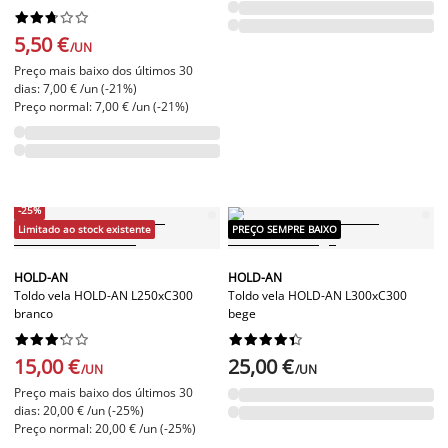










5,50 €
/UN
Preço mais baixo dos últimos 30
dias: 7,00 € /un (-21%)
Preço normal: 7,00 € /un (-21%)
-25%
Limitado ao stock existente
PREÇO SEMPRE BAIXO
HOLD-AN
HOLD-AN
Toldo vela HOLD-AN L250xC300
Toldo vela HOLD-AN L300xC300
branco
bege




















15,00 €
25,00 €
/UN
/UN
Preço mais baixo dos últimos 30
dias: 20,00 € /un (-25%)
Preço normal: 20,00 € /un (-25%)