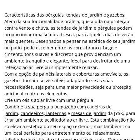
Características das pérgulas, tendas de jardim e gazebos
Além da sua funcionalidade prática, que ajuda na proteção
contra vento e chuva, as tendas de jardim e pérgulas podem
proporcionar uma sombra fresca, para aqueles dias de verão
mais quentes. Desenhados a pensar na estética do seu jardim
ou pátio, pode escolher entre as cores branco, bege e
cinzento, tons suaves e discretos que providenciam um
ambiente tranquilo e elegante, ideal para desfrutar de uma
refeição ao ar livre ou simplesmente relaxar.
Com a opção de
painéis laterais e coberturas amovíveis
, os
gazebos tornam-se versáteis, adaptando-se às suas
necessidades, seja para uma maior privacidade ou proteção
adicional contra os elementos.
Crie um oásis ao ar livre com uma pérgula
Combine a sua pérgula ou gazebo com
cadeiras de
jardim
,
candeeiros, lanternas
e
mesas de jardim
da JYSK, para
criar um ambiente acolhedor ao ar livre. Esta combinação não
só eleva a estética do seu espaço exterior, mas também cria
um local perfeito para entretenimento ou relaxamento,
refletindo um estilo de vida moderno e elegante. Quer passar