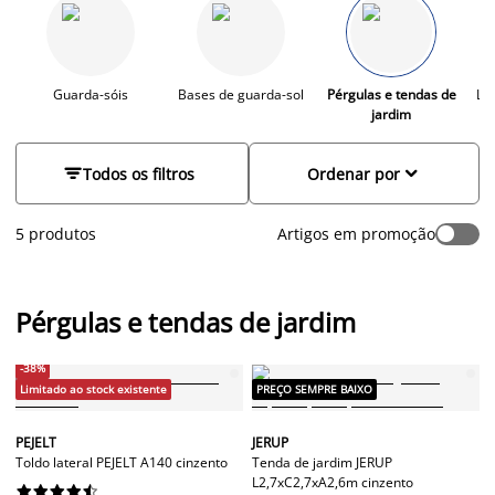
características como impermeabilidade, proteção contra
insetos e painéis laterais amovíveis, estas pérgulas oferecem,
não só sombra e conforto, mas também privacidade e
elegância. Disponíveis em cores suaves como branco, bege e
cinza, adicionam um toque de sofisticação e modernidade ao
Guarda-sóis
Bases de guarda-sol
Pérgulas e tendas de
Lat
jardim
seu espaço exterior.


Todos os filtros
Ordenar por
5 produtos
Artigos em promoção
Pérgulas e tendas de jardim
-38%
Limitado ao stock existente
PREÇO SEMPRE BAIXO
PEJELT
JERUP
Toldo lateral PEJELT A140 cinzento
Tenda de jardim JERUP
L2,7xC2,7xA2,6m cinzento









