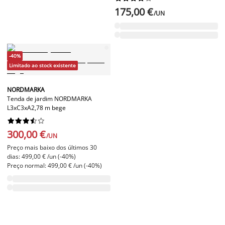
175,00 €
/UN
-40%
Limitado ao stock existente
NORDMARKA
Tenda de jardim NORDMARKA
L3xC3xA2,78 m bege










300,00 €
/UN
Preço mais baixo dos últimos 30
dias: 499,00 € /un (-40%)
Preço normal: 499,00 € /un (-40%)