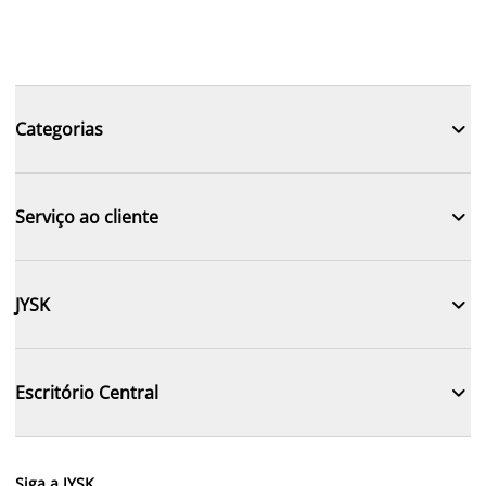

Categorias

Serviço ao cliente

JYSK

Escritório Central
Siga a JYSK