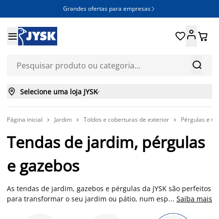
Grandes ofertas para empresas







Selecione uma loja JYSK

Página inicial
Jardim
Toldos e coberturas de exterior
Pérgulas e te



Tendas de jardim, pérgulas
e gazebos
As tendas de jardim, gazebos e pérgulas da JYSK são perfeitos
para transformar o seu jardim ou pátio, num espaço elegante
...
Saiba mais
e protegido. Com vários modelos à disposição, com diversas