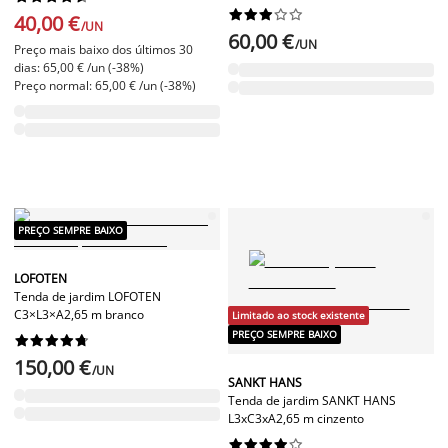










40,00 €
/UN
60,00 €
/UN
Preço mais baixo dos últimos 30
dias: 65,00 € /un (-38%)
Preço normal: 65,00 € /un (-38%)
PREÇO SEMPRE BAIXO
LOFOTEN
Tenda de jardim LOFOTEN
C3×L3×A2,65 m branco
Limitado ao stock existente
PREÇO SEMPRE BAIXO










150,00 €
/UN
SANKT HANS
Tenda de jardim SANKT HANS
L3xC3xA2,65 m cinzento









