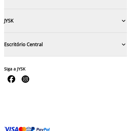

JYSK

Escritório Central
Siga a JYSK

