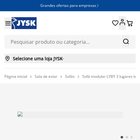
Grandes ofertas para empresas







Selecione uma loja JYSK

Página inicial
Sala de estar
Sofás
Sofá modular LYBY 3 lugares teci


