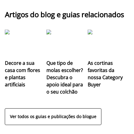
Artigos do blog e guias relacionados
Z
Decore a sua
Que tipo de
As cortinas
co
casa com flores
molas escolher?
favoritas da
c
e plantas
Descubra o
nossa Category
c
artificiais
apoio ideal para
Buyer
es
o seu colchão
c
ap
Ver todos os guias e publicações do blogue