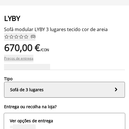
LYBY
Sofá modular LYBY 3 lugares tecido cor de areia
(
0
)










670,00 €
/CON
Preços de entrega
Tipo

Sofá de 3 lugares
Entrega ou recolha na loja?
Ver opções de entrega