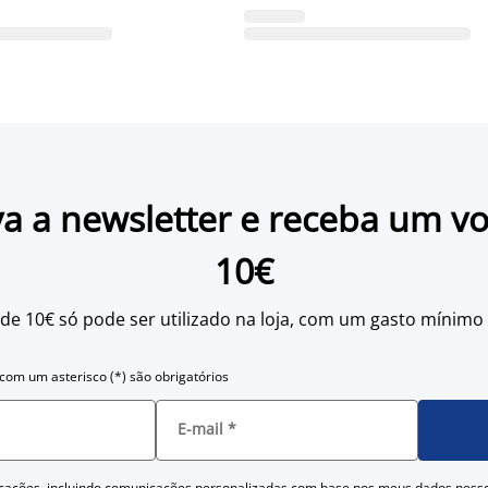
a a newsletter e receba um v
10€
 de 10€ só pode ser utilizado na loja, com um gasto mínimo
om um asterisco (*) são obrigatórios
E-mail
*
cações, incluindo comunicações personalizadas com base nos meus dados pess