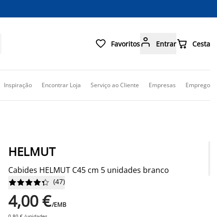



Favoritos
Entrar
Cesta
Inspiração
Encontrar Loja
Serviço ao Cliente
Empresas
Emprego
HELMUT
Cabides HELMUT C45 cm 5 unidades branco
(
47
)










4,00 €
/EMB
0,80 € /unidades