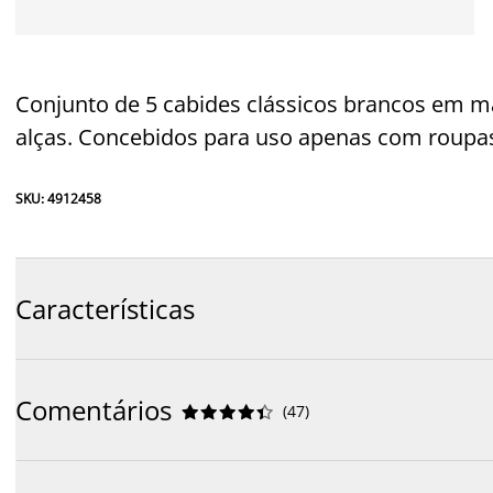
Conjunto de 5 cabides clássicos brancos em m
alças. Concebidos para uso apenas com roupas
SKU: 4912458
Características
Comentários
(
47
)









