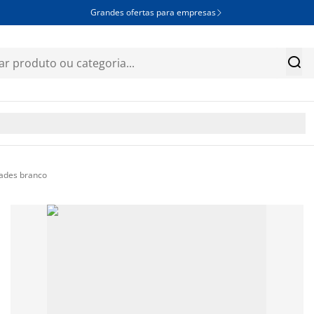
Grandes ofertas para empresas


ades branco