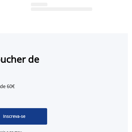
oucher de
 de 60€
Inscreva-se
oais e no meu