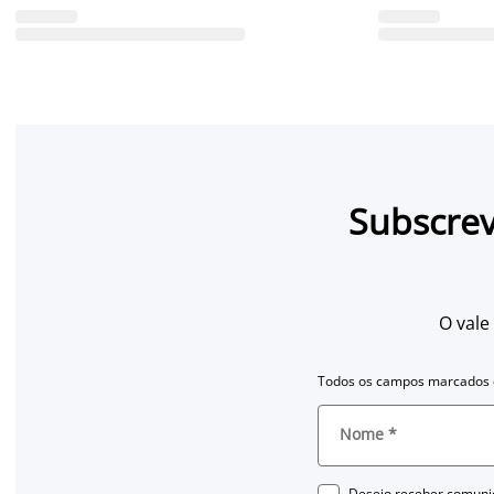
Subscrev
O vale
Todos os campos marcados c
Nome
*
Desejo receber comuni