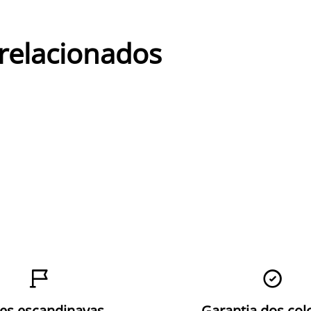
 relacionados


zes escandinavas
Garantia dos col