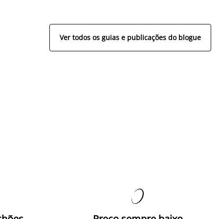
Ver todos os guias e publicações do blogue

chões
Preço sempre baixo