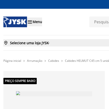

Menu

Selecione uma loja JYSK

Página inicial
Arrumação
Cabides
Cabides HELMUT C45 cm 5 unid



PREÇO SEMPRE BAIXO