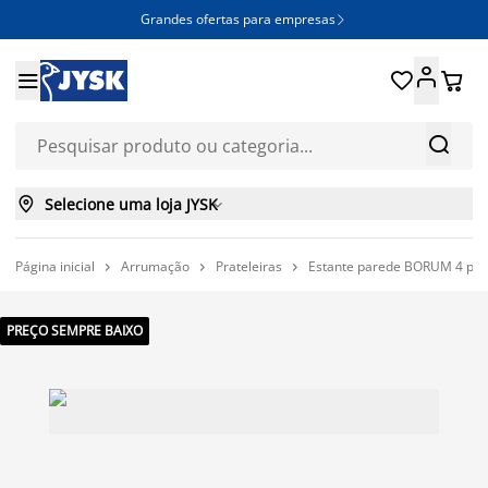
Grandes ofertas para empresas







Selecione uma loja JYSK

Página inicial
Arrumação
Prateleiras
Estante parede BORUM 4 prate



PREÇO SEMPRE BAIXO