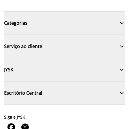

Categorias

Serviço ao cliente

JYSK

Escritório Central
Siga a JYSK

