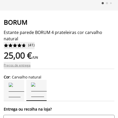
BORUM
Estante parede BORUM 4 prateleiras cor carvalho
natural
(
41
)










25,00 €
/UN
Preços de entrega
Cor
: Carvalho natural
Entrega ou recolha na loja?