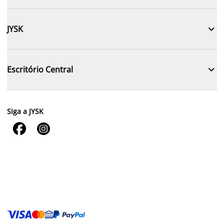

JYSK

Escritório Central
Siga a JYSK

