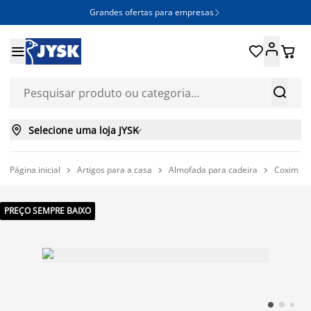
Grandes ofertas para empresas







Selecione uma loja JYSK

Página inicial
Artigos para a casa
Almofada para cadeira
Coxim pa



PREÇO SEMPRE BAIXO