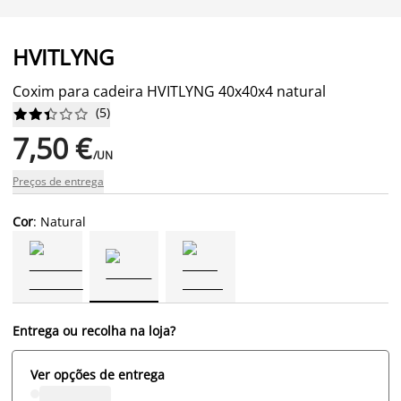
HVITLYNG
Coxim para cadeira HVITLYNG 40x40x4 natural
(
5
)










7,50 €
/UN
Preços de entrega
Cor
: Natural
Entrega ou recolha na loja?
Ver opções de entrega