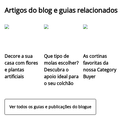
Artigos do blog e guias relacionados
Z
Decore a sua
Que tipo de
As cortinas
co
casa com flores
molas escolher?
favoritas da
c
e plantas
Descubra o
nossa Category
c
artificiais
apoio ideal para
Buyer
es
o seu colchão
c
ap
Ver todos os guias e publicações do blogue