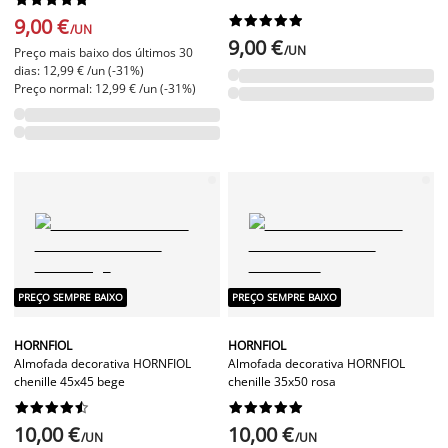










9,00 €
/UN
9,00 €
/UN
Preço mais baixo dos últimos 30
dias: 12,99 € /un (-31%)
Preço normal: 12,99 € /un (-31%)
PREÇO SEMPRE BAIXO
PREÇO SEMPRE BAIXO
HORNFIOL
HORNFIOL
Almofada decorativa HORNFIOL
Almofada decorativa HORNFIOL
chenille 45x45 bege
chenille 35x50 rosa




















10,00 €
10,00 €
/UN
/UN