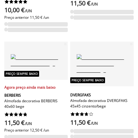










11,50 €
/UN
10,00 €
/UN
Preço anterior
11,50 € /un
PREÇO SEMPRE BAIXO
PREÇO SEMPRE BAIXO
Agora preço ainda mais baixo
DVERGFAKS
BERBERIS
Almofada decorativa DVERGFAKS
Almofada decorativa BERBERIS
45x45 cinzento/bege
40x60 bege




















11,50 €
11,50 €
/UN
/UN
Preço anterior
12,50 € /un