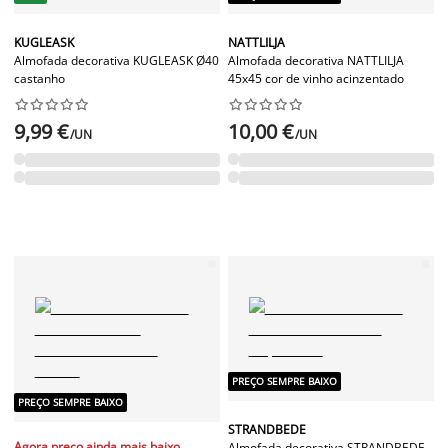
KUGLEASK
NATTLILJA
Almofada decorativa KUGLEASK Ø40
Almofada decorativa NATTLILJA
castanho
45x45 cor de vinho acinzentado




















9,99 €
10,00 €
/UN
/UN
PREÇO SEMPRE BAIXO
PREÇO SEMPRE BAIXO
STRANDBEDE
Agora preço ainda mais baixo
Almofada decorativa STRANDBEDE