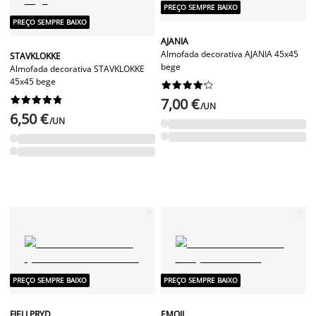
PREÇO SEMPRE BAIXO
PREÇO SEMPRE BAIXO
AJANIA
Almofada decorativa AJANIA 45x45
STAVKLOKKE
bege
Almofada decorativa STAVKLOKKE
45x45 bege




















7,00 €
/UN
6,50 €
/UN
PREÇO SEMPRE BAIXO
PREÇO SEMPRE BAIXO
FJELLPRYD
EMOJI