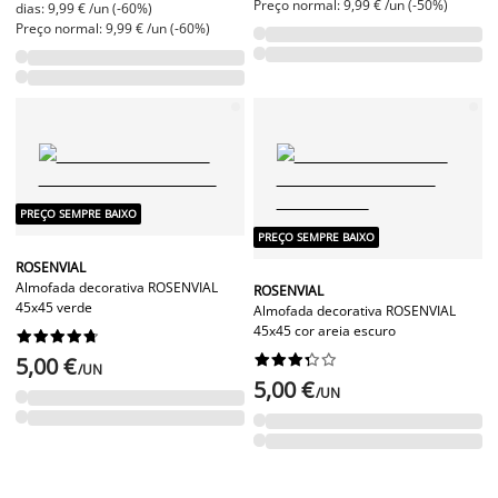
Preço normal: 9,99 € /un (-50%)
dias: 9,99 € /un (-60%)
Preço normal: 9,99 € /un (-60%)
PREÇO SEMPRE BAIXO
PREÇO SEMPRE BAIXO
ROSENVIAL
Almofada decorativa ROSENVIAL
ROSENVIAL
45x45 verde
Almofada decorativa ROSENVIAL
45x45 cor areia escuro




















5,00 €
/UN
5,00 €
/UN