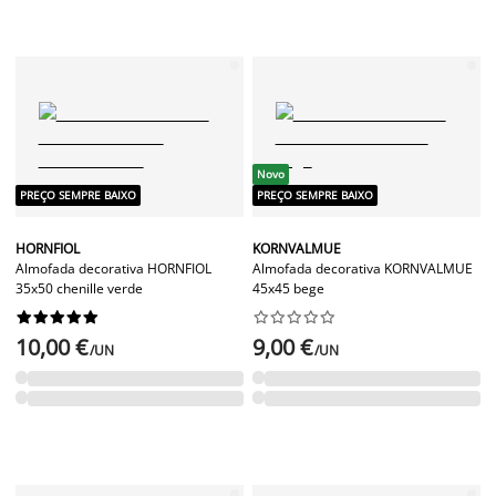
Novo
PREÇO SEMPRE BAIXO
PREÇO SEMPRE BAIXO
HORNFIOL
KORNVALMUE
Almofada decorativa HORNFIOL
Almofada decorativa KORNVALMUE
35x50 chenille verde
45x45 bege




















10,00 €
9,00 €
/UN
/UN