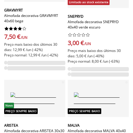
Limitado ao stock existente
GRAVMYRT
Almofada decorativa GRAVMYRT
SNEPRYD
40x60 bege
Almofada decorativa SNEPRYD
40x40 verde escuro




















7,50 €
/UN
3,00 €
/UN
Preço mais baixo dos últimos 30
dias: 12,99 € /un (-42%)
Preço mais baixo dos últimos 30
Preço normal: 12,99 € /un (-42%)
dias: 5,00 € /un (-40%)
Preço normal: 8,00 € /un (-63%)
Novo
PREÇO SEMPRE BAIXO
PREÇO SEMPRE BAIXO
ARISTEA
MALVA
Almofada decorativa ARISTEA 30x30
Almofada decorativa MALVA 40x40