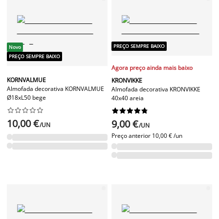
PREÇO SEMPRE BAIXO
Novo
PREÇO SEMPRE BAIXO
Agora preço ainda mais baixo
KORNVALMUE
KRONVIKKE
Almofada decorativa KORNVALMUE
Almofada decorativa KRONVIKKE
Ø18xL50 bege
40x40 areia




















10,00 €
9,00 €
/UN
/UN
Preço anterior
10,00 € /un