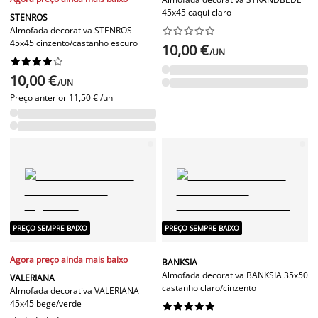
45x45 caqui claro
STENROS
Almofada decorativa STENROS










45x45 cinzento/castanho escuro
10,00 €
/UN










10,00 €
/UN
Preço anterior
11,50 € /un
PREÇO SEMPRE BAIXO
PREÇO SEMPRE BAIXO
Agora preço ainda mais baixo
BANKSIA
Almofada decorativa BANKSIA 35x50
VALERIANA
castanho claro/cinzento
Almofada decorativa VALERIANA
45x45 bege/verde









