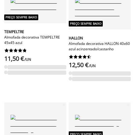
PREÇO SEMPRE BAIXO
PREÇO SEMPRE BAIXO
TEMPELTRE
Almofada decorativa TEMPELTRE
HALLON
45x45 azul
Almofada decorativa HALLON 40x60
azul acinzentado/castanho




















11,50 €
/UN
12,50 €
/UN
PREÇO SEMPRE BAIXO