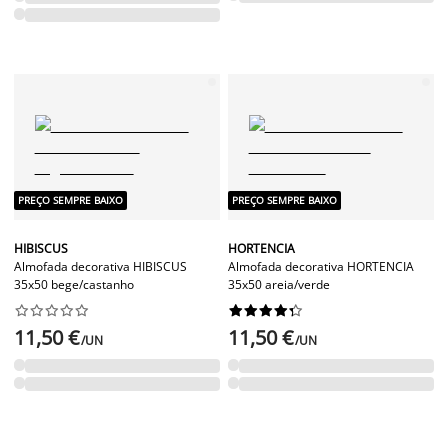
PREÇO SEMPRE BAIXO
PREÇO SEMPRE BAIXO
HIBISCUS
HORTENCIA
Almofada decorativa HIBISCUS
Almofada decorativa HORTENCIA
35x50 bege/castanho
35x50 areia/verde




















11,50 €
11,50 €
/UN
/UN