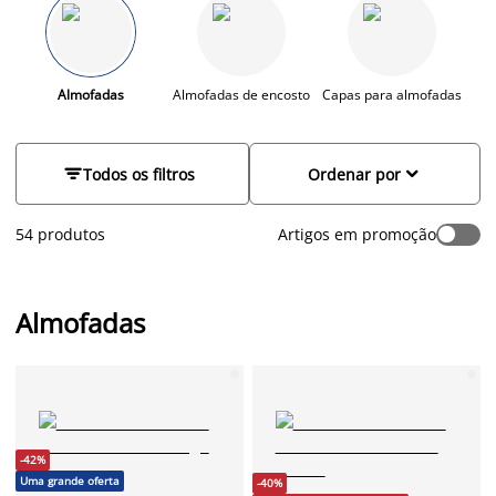
variedade de tons, padrões e formatos que dão vida ao seu
lar.
Almofadas
Almofadas de encosto
Capas para almofadas
E


Todos os filtros
Ordenar por
54 produtos
Artigos em promoção
Almofadas
-42%
Uma grande oferta
-40%