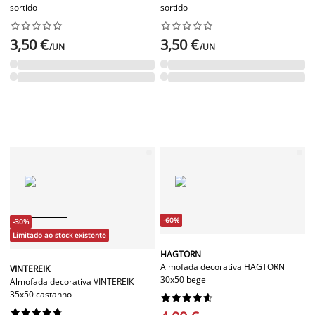
sortido
sortido




















3,50 €
3,50 €
/UN
/UN
-60%
-30%
Limitado ao stock existente
HAGTORN
Almofada decorativa HAGTORN
VINTEREIK
30x50 bege
Almofada decorativa VINTEREIK
35x50 castanho



















