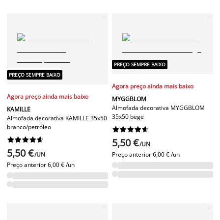
PREÇO SEMPRE BAIXO
PREÇO SEMPRE BAIXO
Agora preço ainda mais baixo
Agora preço ainda mais baixo
MYGGBLOM
Almofada decorativa MYGGBLOM
KAMILLE
35x50 bege
Almofada decorativa KAMILLE 35x50
branco/petróleo




















5,50 €
/UN
5,50 €
/UN
Preço anterior
6,00 € /un
Preço anterior
6,00 € /un