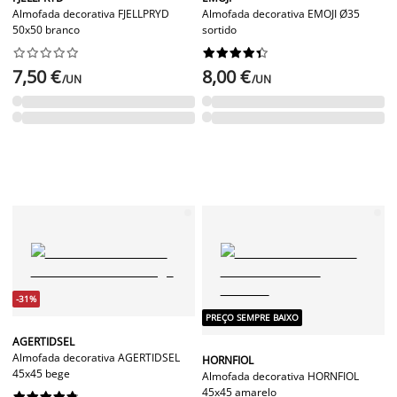
Almofada decorativa FJELLPRYD
Almofada decorativa EMOJI Ø35
50x50 branco
sortido




















7,50 €
8,00 €
/UN
/UN
-31%
PREÇO SEMPRE BAIXO
AGERTIDSEL
Almofada decorativa AGERTIDSEL
HORNFIOL
45x45 bege
Almofada decorativa HORNFIOL
45x45 amarelo









