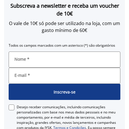
Subscreva a newsletter e receba um voucher
de 10€
O vale de 10€ só pode ser utilizado na loja, com um
gasto mínimo de 60€
Todos os campos marcados com um asterisco (*) são obrigatórios
Nome
*
E-mail
*
Inscreva-se
Desejo receber comunicações, incluindo comunicações
personalizadas com base nos meus dados pessoais e no meu
comportamento, por e-mail e média de terceiros, incluindo
inspiração, grandes ofertas, novos lançamentos e campanhas
com produtos da JYSK.
Termos e Condições
. Eu posso sempre