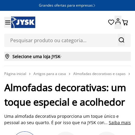
Grandes ofertas para empresas







Selecione uma loja JYSK

Página inicial
Artigos para a casa
Almofadas decorativas e capas
A



Almofadas decorativas: um
toque especial e acolhedor
Uma almofada decorativa proporciona um toque único e
pessoal ao seu quarto. É por isso que na JYSK contamos com
...
Saiba mais
uma vasta gama de almofadas decorativas, disponíveis numa