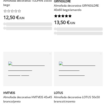
Almofada decorativa TULIPAN 35x50
GRYNSILDRE
bege
Almofada decorativa GRYNSILDRE
40x60 bege/amarelo




















12,50 €
/UN
13,50 €
/UN
HVITVEIS
LOTUS
Almofada decorativa HVITVEIS 45x45
Almofada decorativa LOTUS 50x50
branco/preto
branco/cinzento