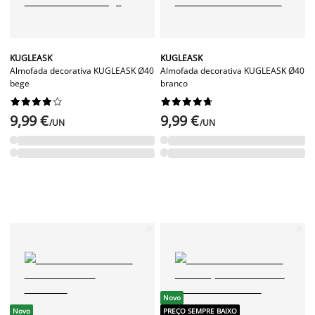
KUGLEASK
KUGLEASK
Almofada decorativa KUGLEASK Ø40
Almofada decorativa KUGLEASK Ø40
bege
branco




















9,99 €
9,99 €
/UN
/UN
Novo
Novo
PREÇO SEMPRE BAIXO