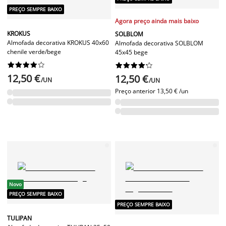
PREÇO SEMPRE BAIXO
Agora preço ainda mais baixo
KROKUS
SOLBLOM
Almofada decorativa KROKUS 40x60
Almofada decorativa SOLBLOM
chenile verde/bege
45x45 bege




















12,50 €
12,50 €
/UN
/UN
Preço anterior
13,50 € /un
Novo
PREÇO SEMPRE BAIXO
PREÇO SEMPRE BAIXO
TULIPAN