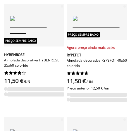
PREÇO SEMPRE BAIXO
PREÇO SEMPRE BAIXO
Agora preço ainda mais baixo
HYBENROSE
RYPEFOT
Almofada decorativa HYBENROSE
Almofada decorativa RYPEFOT 40x60
35x60 colorido
colorido




















11,50 €
11,50 €
/UN
/UN
Preço anterior
12,50 € /un