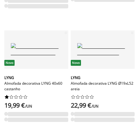
Novo
Novo
LYNG
LYNG
Almofada decorativa LYNG 40x60
Almofada decorativa LYNG Ø19xL52
castanho
areia




















19,99 €
22,99 €
/UN
/UN