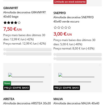
Limitado ao stock existente
GRAVMYRT
Almofada decorativa GRAVMYRT
SNEPRYD
40x60 bege
Almofada decorativa SNEPRYD
40x40 verde escuro




















7,50 €
/UN
3,00 €
/UN
Preço mais baixo dos últimos 30
dias: 12,99 € /un (-42%)
Preço mais baixo dos últimos 30
Preço normal: 12,99 € /un (-42%)
dias: 5,00 € /un (-40%)
Preço normal: 8,00 € /un (-63%)
Novo
PREÇO SEMPRE BAIXO
PREÇO SEMPRE BAIXO
ARISTEA
MALVA
Almofada decorativa ARISTEA 30x30
Almofada decorativa MALVA 40x40