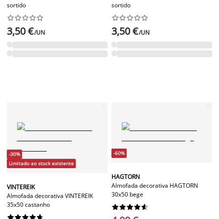
sortido
sortido




















3,50 €
3,50 €
/UN
/UN
-60%
-30%
Limitado ao stock existente
HAGTORN
Almofada decorativa HAGTORN
VINTEREIK
30x50 bege
Almofada decorativa VINTEREIK
35x50 castanho



















