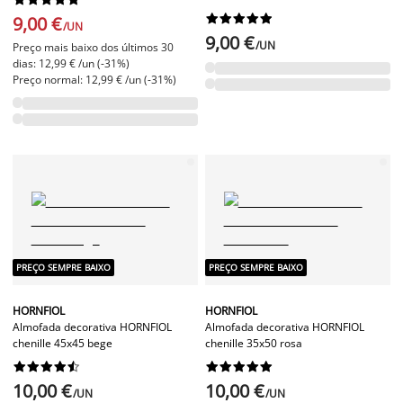










9,00 €
/UN
9,00 €
/UN
Preço mais baixo dos últimos 30
dias: 12,99 € /un (-31%)
Preço normal: 12,99 € /un (-31%)
PREÇO SEMPRE BAIXO
PREÇO SEMPRE BAIXO
HORNFIOL
HORNFIOL
Almofada decorativa HORNFIOL
Almofada decorativa HORNFIOL
chenille 45x45 bege
chenille 35x50 rosa




















10,00 €
10,00 €
/UN
/UN