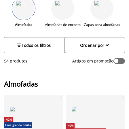
variedade de tons, padrões e formatos que dão vida ao seu
lar.
Almofadas
Almofadas de encosto
Capas para almofadas
E


Todos os filtros
Ordenar por
54 produtos
Artigos em promoção
Almofadas
-42%
Uma grande oferta
-40%