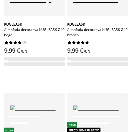
KUGLEASK
KUGLEASK
Almofada decorativa KUGLEASK Ø40
Almofada decorativa KUGLEASK Ø40
bege
branco




















9,99 €
9,99 €
/UN
/UN
Novo
Novo
PREÇO SEMPRE BAIXO