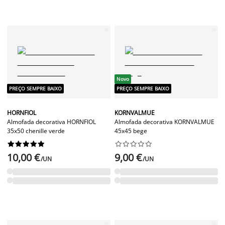
Novo
PREÇO SEMPRE BAIXO
PREÇO SEMPRE BAIXO
HORNFIOL
KORNVALMUE
Almofada decorativa HORNFIOL
Almofada decorativa KORNVALMUE
35x50 chenille verde
45x45 bege




















10,00 €
9,00 €
/UN
/UN