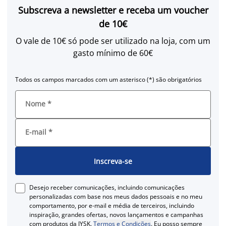
Subscreva a newsletter e receba um voucher
de 10€
O vale de 10€ só pode ser utilizado na loja, com um
gasto mínimo de 60€
Todos os campos marcados com um asterisco (*) são obrigatórios
Nome
*
E-mail
*
Inscreva-se
Desejo receber comunicações, incluindo comunicações
personalizadas com base nos meus dados pessoais e no meu
comportamento, por e-mail e média de terceiros, incluindo
inspiração, grandes ofertas, novos lançamentos e campanhas
com produtos da JYSK.
Termos e Condições
. Eu posso sempre