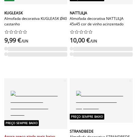
KUGLEASK
NATTLILJA
Almofada decorativa KUGLEASK Ø40
Almofada decorativa NATTLILJA
castanho
45x45 cor de vinho acinzentado




















9,99 €
10,00 €
/UN
/UN
PREÇO SEMPRE BAIXO
PREÇO SEMPRE BAIXO
STRANDBEDE
Agora preço ainda mais baixo
Almofada decorativa STRANDBEDE