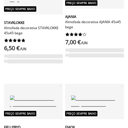
PREÇO SEMPRE BAIXO
PREÇO SEMPRE BAIXO
AJANIA
Almofada decorativa AJANIA 45x45
STAVKLOKKE
bege
Almofada decorativa STAVKLOKKE
45x45 bege




















7,00 €
/UN
6,50 €
/UN
PREÇO SEMPRE BAIXO
PREÇO SEMPRE BAIXO
FJELLPRYD
EMOJI