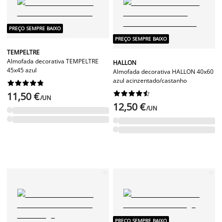
PREÇO SEMPRE BAIXO
PREÇO SEMPRE BAIXO
TEMPELTRE
Almofada decorativa TEMPELTRE
HALLON
45x45 azul
Almofada decorativa HALLON 40x60
azul acinzentado/castanho




















11,50 €
/UN
12,50 €
/UN
PREÇO SEMPRE BAIXO