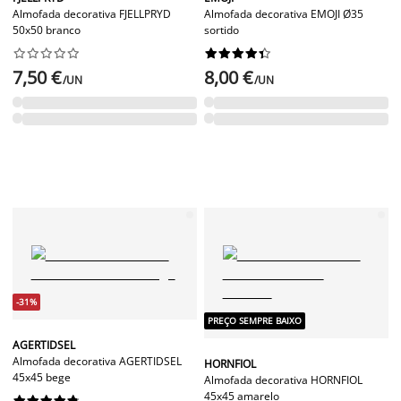
Almofada decorativa FJELLPRYD
Almofada decorativa EMOJI Ø35
50x50 branco
sortido




















7,50 €
8,00 €
/UN
/UN
-31%
PREÇO SEMPRE BAIXO
AGERTIDSEL
Almofada decorativa AGERTIDSEL
HORNFIOL
45x45 bege
Almofada decorativa HORNFIOL
45x45 amarelo









