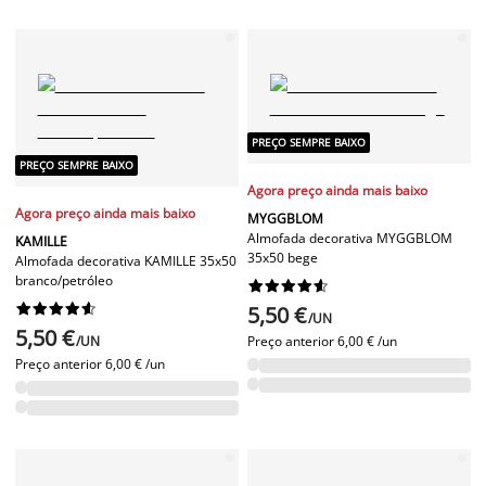
PREÇO SEMPRE BAIXO
PREÇO SEMPRE BAIXO
Agora preço ainda mais baixo
Agora preço ainda mais baixo
MYGGBLOM
Almofada decorativa MYGGBLOM
KAMILLE
35x50 bege
Almofada decorativa KAMILLE 35x50
branco/petróleo




















5,50 €
/UN
5,50 €
/UN
Preço anterior
6,00 € /un
Preço anterior
6,00 € /un