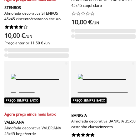
45x45 caqui claro
STENROS
Almofada decorativa STENROS










45x45 cinzento/castanho escuro
10,00 €
/UN










10,00 €
/UN
Preço anterior
11,50 € /un
PREÇO SEMPRE BAIXO
PREÇO SEMPRE BAIXO
Agora preço ainda mais baixo
BANKSIA
Almofada decorativa BANKSIA 35x50
VALERIANA
castanho claro/cinzento
Almofada decorativa VALERIANA
45x45 bege/verde









