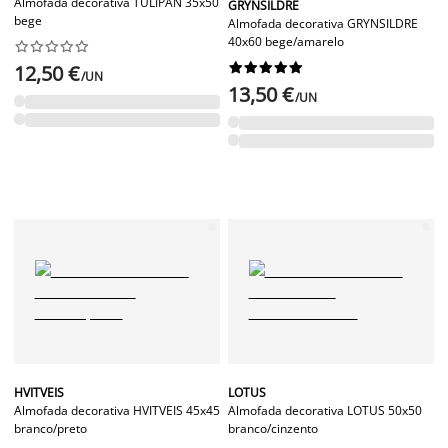
Almofada decorativa TULIPAN 35x50
GRYNSILDRE
bege
Almofada decorativa GRYNSILDRE
40x60 bege/amarelo




















12,50 €
/UN
13,50 €
/UN
HVITVEIS
LOTUS
Almofada decorativa HVITVEIS 45x45
Almofada decorativa LOTUS 50x50
branco/preto
branco/cinzento