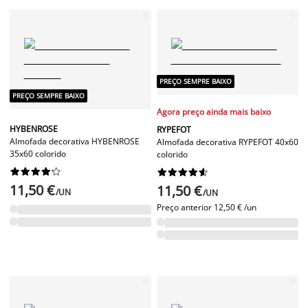
PREÇO SEMPRE BAIXO
PREÇO SEMPRE BAIXO
Agora preço ainda mais baixo
HYBENROSE
RYPEFOT
Almofada decorativa HYBENROSE
Almofada decorativa RYPEFOT 40x60
35x60 colorido
colorido




















11,50 €
11,50 €
/UN
/UN
Preço anterior
12,50 € /un