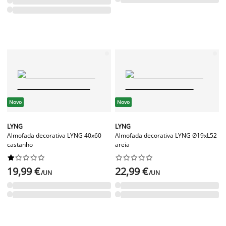
Novo
Novo
LYNG
LYNG
Almofada decorativa LYNG 40x60
Almofada decorativa LYNG Ø19xL52
castanho
areia




















19,99 €
22,99 €
/UN
/UN