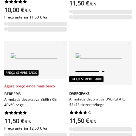










11,50 €
/UN
10,00 €
/UN
Preço anterior
11,50 € /un
PREÇO SEMPRE BAIXO
PREÇO SEMPRE BAIXO
Agora preço ainda mais baixo
DVERGFAKS
BERBERIS
Almofada decorativa DVERGFAKS
Almofada decorativa BERBERIS
45x45 cinzento/bege
40x60 bege




















11,50 €
11,50 €
/UN
/UN
Preço anterior
12,50 € /un