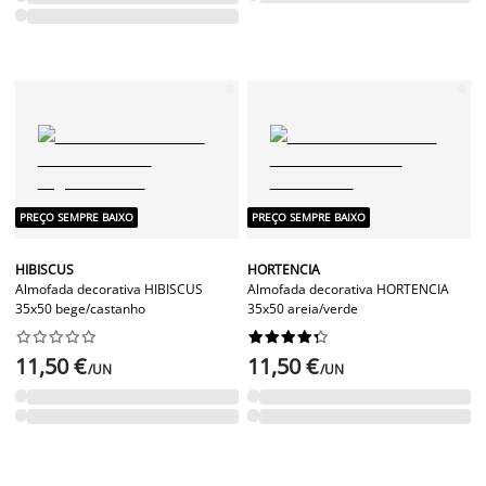
PREÇO SEMPRE BAIXO
PREÇO SEMPRE BAIXO
HIBISCUS
HORTENCIA
Almofada decorativa HIBISCUS
Almofada decorativa HORTENCIA
35x50 bege/castanho
35x50 areia/verde




















11,50 €
11,50 €
/UN
/UN