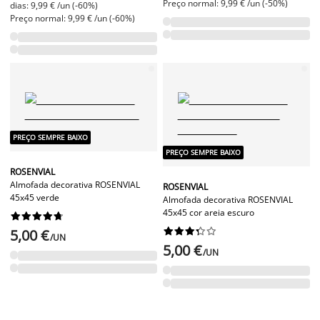
Preço normal: 9,99 € /un (-50%)
dias: 9,99 € /un (-60%)
Preço normal: 9,99 € /un (-60%)
PREÇO SEMPRE BAIXO
PREÇO SEMPRE BAIXO
ROSENVIAL
Almofada decorativa ROSENVIAL
ROSENVIAL
45x45 verde
Almofada decorativa ROSENVIAL
45x45 cor areia escuro




















5,00 €
/UN
5,00 €
/UN