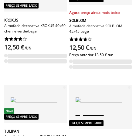
PREÇO SEMPRE BAIXO
Agora preço ainda mais baixo
KROKUS
SOLBLOM
Almofada decorativa KROKUS 40x60
Almofada decorativa SOLBLOM
chenile verde/bege
45x45 bege




















12,50 €
12,50 €
/UN
/UN
Preço anterior
13,50 € /un
Novo
PREÇO SEMPRE BAIXO
PREÇO SEMPRE BAIXO
TULIPAN