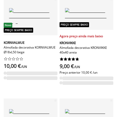
PREÇO SEMPRE BAIXO
Novo
PREÇO SEMPRE BAIXO
Agora preço ainda mais baixo
KORNVALMUE
KRONVIKKE
Almofada decorativa KORNVALMUE
Almofada decorativa KRONVIKKE
Ø18xL50 bege
40x40 areia




















10,00 €
9,00 €
/UN
/UN
Preço anterior
10,00 € /un