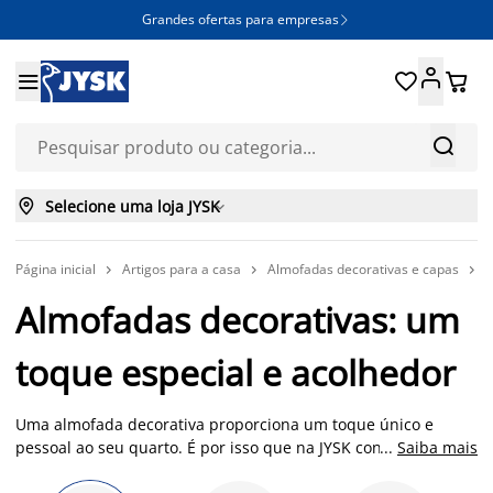
Grandes ofertas para empresas







Selecione uma loja JYSK

Página inicial
Artigos para a casa
Almofadas decorativas e capas
A



Almofadas decorativas: um
toque especial e acolhedor
Uma almofada decorativa proporciona um toque único e
pessoal ao seu quarto. É por isso que na JYSK contamos com
...
Saiba mais
uma vasta gama de almofadas decorativas, disponíveis numa