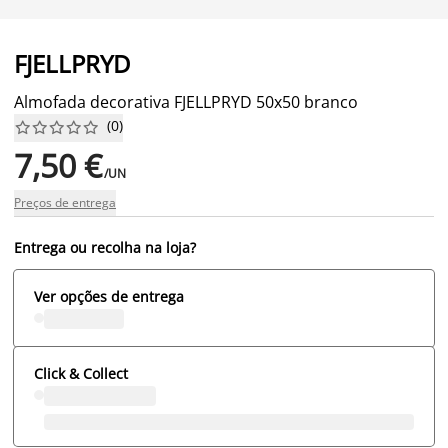
FJELLPRYD
Almofada decorativa FJELLPRYD 50x50 branco
(
0
)










7,50 €
/UN
Preços de entrega
Entrega ou recolha na loja?
Ver opções de entrega
Click & Collect