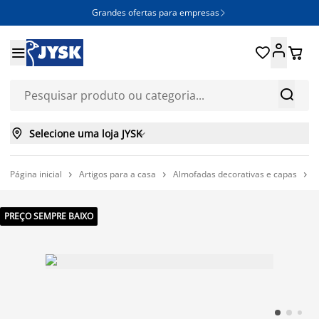
Grandes ofertas para empresas







Selecione uma loja JYSK

Página inicial
Artigos para a casa
Almofadas decorativas e capas
A



PREÇO SEMPRE BAIXO