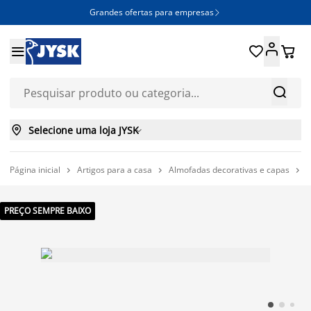
Grandes ofertas para empresas







Selecione uma loja JYSK

Página inicial
Artigos para a casa
Almofadas decorativas e capas
A



PREÇO SEMPRE BAIXO