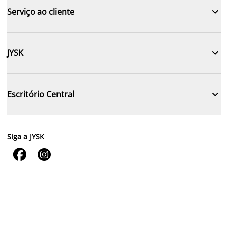

Serviço ao cliente

JYSK

Escritório Central
Siga a JYSK

