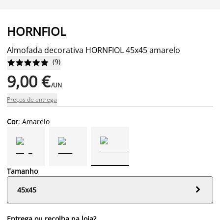
HORNFIOL
Almofada decorativa HORNFIOL 45x45 amarelo
(
9
)










9,00 €
/UN
Preços de entrega
Cor
: Amarelo
Tamanho

45x45
Entrega ou recolha na loja?