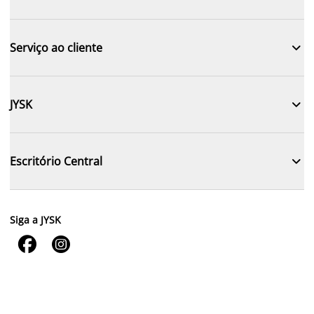

Serviço ao cliente

JYSK

Escritório Central
Siga a JYSK

