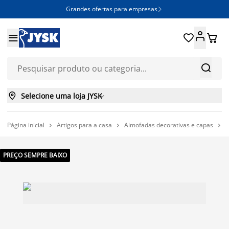
Grandes ofertas para empresas







Selecione uma loja JYSK

Página inicial
Artigos para a casa
Almofadas decorativas e capas
A



PREÇO SEMPRE BAIXO