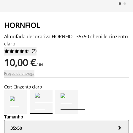
HORNFIOL
Almofada decorativa HORNFIOL 35x50 chenille cinzento
claro
(
2
)










10,00 €
/UN
Preços de entrega
Cor
: Cinzento claro
Tamanho

35x50