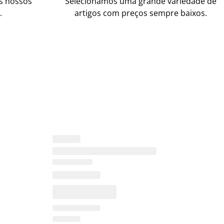
os nossos
Selecionámos uma grande variedade de
.
artigos com preços sempre baixos.