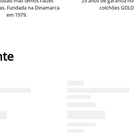
obais mas temos raízes
25 anos de garantia n
as. Fundada na Dinamarca
colchões GOLD
em 1979.
nte