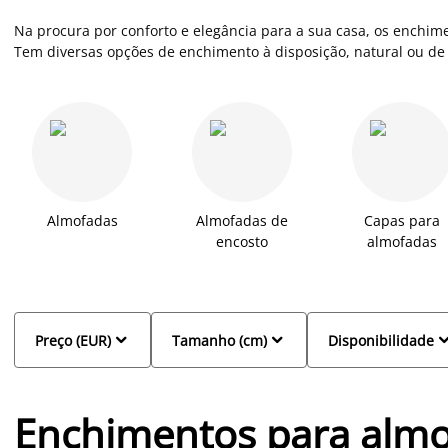
Na procura por conforto e elegância para a sua casa, os enchi
Tem diversas opções de enchimento à disposição, natural ou de 
revitalizar as suas almofadas antigas, de uma forma económica.
nova vida às suas almofadas.
Almofadas
Almofadas de
Capas para
encosto
almofadas


Preço (EUR)
Tamanho (cm)
Disponibilidade
Enchimentos para alm