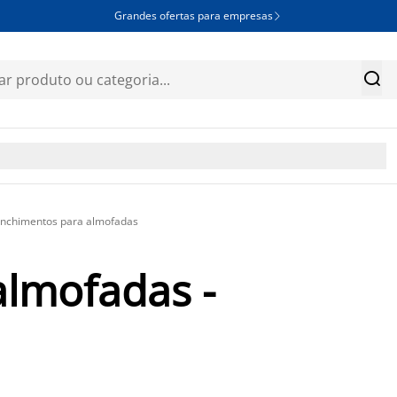
Grandes ofertas para empresas


nchimentos para almofadas
almofadas -