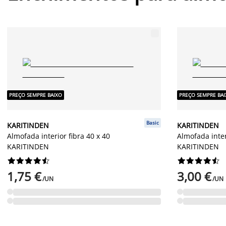
PREÇO SEMPRE BAIXO
PREÇO SEMPRE BA
Basic
KARITINDEN
KARITINDEN
Almofada interior fibra 40 x 40
Almofada inter
KARITINDEN
KARITINDEN




















1,75 €
3,00 €
/UN
/UN