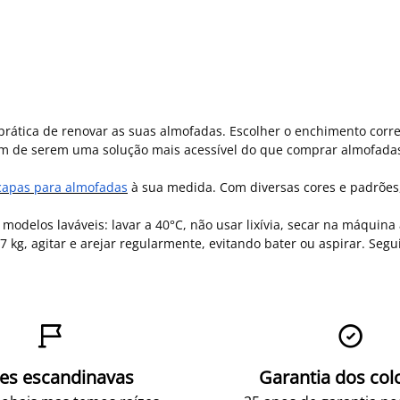
tica de renovar as suas almofadas. Escolher o enchimento correto
lém de serem uma solução mais acessível do que comprar almofada
capas para almofadas
à sua medida. Com diversas cores e padrões,
odelos laváveis: lavar a 40°C, não usar lixívia, secar na máquina
kg, agitar e arejar regularmente, evitando bater ou aspirar. Seg


zes escandinavas
Garantia dos col