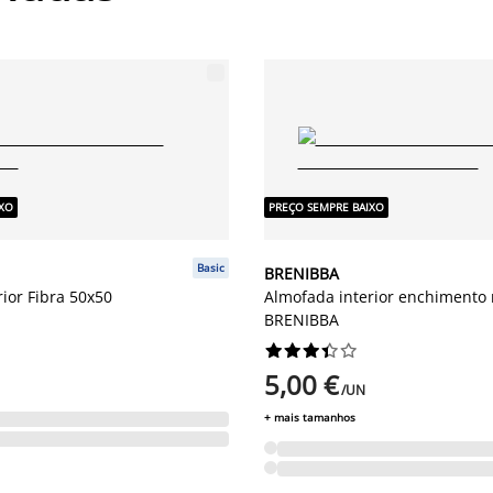
IXO
PREÇO SEMPRE BAIXO
Basic
BRENIBBA
ior Fibra 50x50
Almofada interior enchimento 
BRENIBBA










5,00 €
/UN
+ mais tamanhos