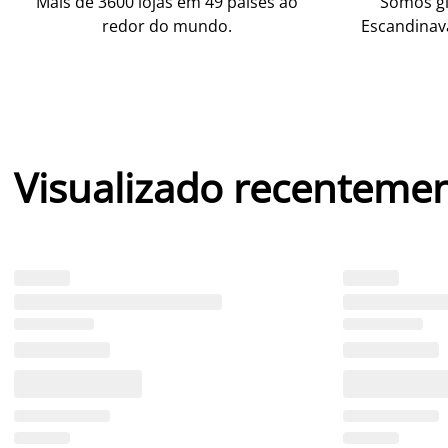
Mais de 3600 lojas em 49 países ao
Somos gl
redor do mundo.
Escandinav
Visualizado recenteme