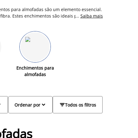
mentos para almofadas são um elemento essencial.
fibra. Estes enchimentos são ideais para
...
Saiba mais
 Encontre na JYSK a solução perfeita para uma
Enchimentos para
almofadas



Ordenar por
Todos os filtros
ofadas