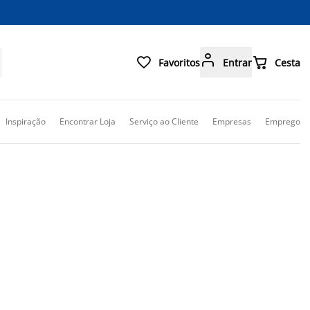



Favoritos
Entrar
Cesta
Inspiração
Encontrar Loja
Serviço ao Cliente
Empresas
Emprego