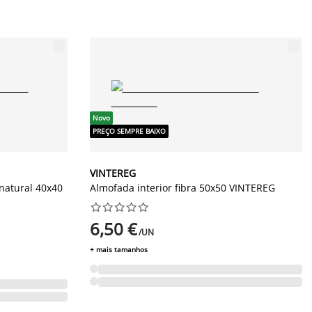
Novo
PREÇO SEMPRE BAIXO
VINTEREG
natural 40x40
Almofada interior fibra 50x50 VINTEREG










6,50 €
/UN
+ mais tamanhos