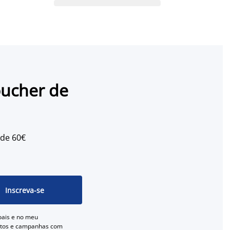
oucher de
 de 60€
Inscreva-se
oais e no meu
entos e campanhas com