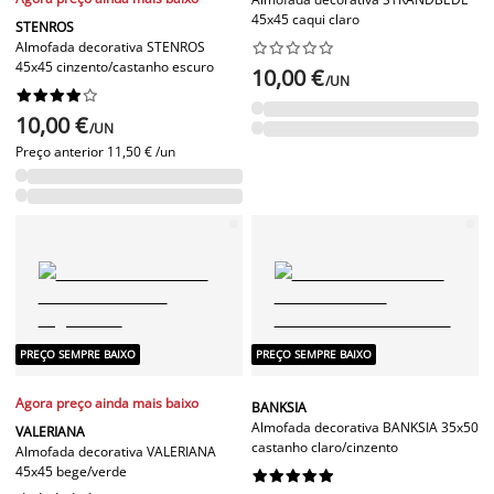
45x45 caqui claro
STENROS
Almofada decorativa STENROS










45x45 cinzento/castanho escuro
10,00 €
/UN










10,00 €
/UN
Preço anterior
11,50 € /un
PREÇO SEMPRE BAIXO
PREÇO SEMPRE BAIXO
Agora preço ainda mais baixo
BANKSIA
Almofada decorativa BANKSIA 35x50
VALERIANA
castanho claro/cinzento
Almofada decorativa VALERIANA
45x45 bege/verde









