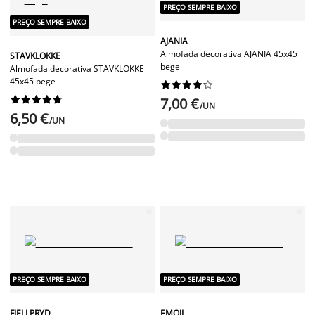
PREÇO SEMPRE BAIXO
PREÇO SEMPRE BAIXO
AJANIA
Almofada decorativa AJANIA 45x45
STAVKLOKKE
bege
Almofada decorativa STAVKLOKKE
45x45 bege




















7,00 €
/UN
6,50 €
/UN
PREÇO SEMPRE BAIXO
PREÇO SEMPRE BAIXO
FJELLPRYD
EMOJI