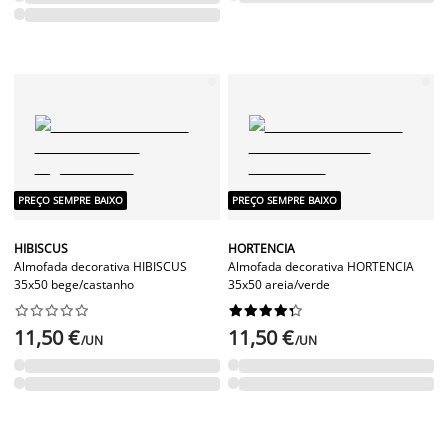
PREÇO SEMPRE BAIXO
PREÇO SEMPRE BAIXO
HIBISCUS
HORTENCIA
Almofada decorativa HIBISCUS
Almofada decorativa HORTENCIA
35x50 bege/castanho
35x50 areia/verde




















11,50 €
11,50 €
/UN
/UN