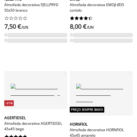
Almofada decorativa FJELLPRYD
Almofada decorativa EMOJI Ø35
50x50 branco
sortido




















7,50 €
8,00 €
/UN
/UN
-31%
PREÇO SEMPRE BAIXO
AGERTIDSEL
Almofada decorativa AGERTIDSEL
HORNFIOL
45x45 bege
Almofada decorativa HORNFIOL
45x45 amarelo









