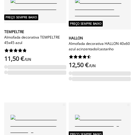
PREÇO SEMPRE BAIXO
PREÇO SEMPRE BAIXO
TEMPELTRE
Almofada decorativa TEMPELTRE
HALLON
45x45 azul
Almofada decorativa HALLON 40x60
azul acinzentado/castanho




















11,50 €
/UN
12,50 €
/UN
PREÇO SEMPRE BAIXO