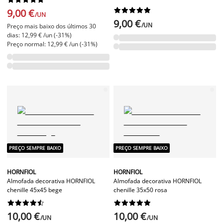










9,00 €
/UN
9,00 €
/UN
Preço mais baixo dos últimos 30
dias: 12,99 € /un (-31%)
Preço normal: 12,99 € /un (-31%)
PREÇO SEMPRE BAIXO
PREÇO SEMPRE BAIXO
HORNFIOL
HORNFIOL
Almofada decorativa HORNFIOL
Almofada decorativa HORNFIOL
chenille 45x45 bege
chenille 35x50 rosa




















10,00 €
10,00 €
/UN
/UN