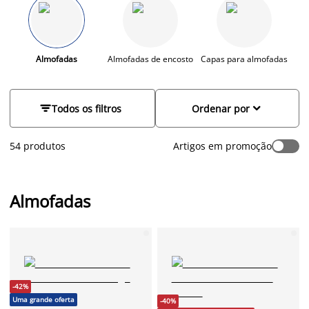
variedade de tons, padrões e formatos que dão vida ao seu
lar.
Almofadas
Almofadas de encosto
Capas para almofadas
E


Todos os filtros
Ordenar por
54 produtos
Artigos em promoção
Almofadas
-42%
Uma grande oferta
-40%