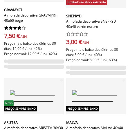
Limitado ao stock existente
GRAVMYRT
Almofada decorativa GRAVMYRT
SNEPRYD
40x60 bege
Almofada decorativa SNEPRYD
40x40 verde escuro




















7,50 €
/UN
3,00 €
/UN
Preço mais baixo dos últimos 30
dias: 12,99 € /un (-42%)
Preço mais baixo dos últimos 30
Preço normal: 12,99 € /un (-42%)
dias: 5,00 € /un (-40%)
Preço normal: 8,00 € /un (-63%)
Novo
PREÇO SEMPRE BAIXO
PREÇO SEMPRE BAIXO
ARISTEA
MALVA
Almofada decorativa ARISTEA 30x30
Almofada decorativa MALVA 40x40