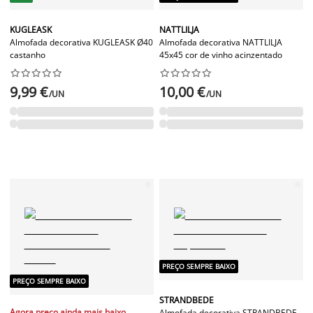
KUGLEASK
NATTLILJA
Almofada decorativa KUGLEASK Ø40
Almofada decorativa NATTLILJA
castanho
45x45 cor de vinho acinzentado




















9,99 €
10,00 €
/UN
/UN
PREÇO SEMPRE BAIXO
PREÇO SEMPRE BAIXO
STRANDBEDE
Agora preço ainda mais baixo
Almofada decorativa STRANDBEDE