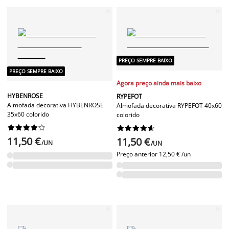
PREÇO SEMPRE BAIXO
PREÇO SEMPRE BAIXO
Agora preço ainda mais baixo
HYBENROSE
RYPEFOT
Almofada decorativa HYBENROSE
Almofada decorativa RYPEFOT 40x60
35x60 colorido
colorido




















11,50 €
11,50 €
/UN
/UN
Preço anterior
12,50 € /un