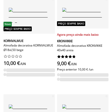
PREÇO SEMPRE BAIXO
Novo
PREÇO SEMPRE BAIXO
Agora preço ainda mais baixo
KORNVALMUE
KRONVIKKE
Almofada decorativa KORNVALMUE
Almofada decorativa KRONVIKKE
Ø18xL50 bege
40x40 areia




















10,00 €
9,00 €
/UN
/UN
Preço anterior
10,00 € /un