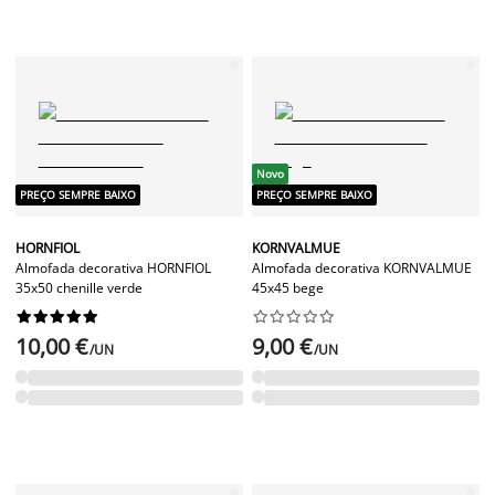
Novo
PREÇO SEMPRE BAIXO
PREÇO SEMPRE BAIXO
HORNFIOL
KORNVALMUE
Almofada decorativa HORNFIOL
Almofada decorativa KORNVALMUE
35x50 chenille verde
45x45 bege




















10,00 €
9,00 €
/UN
/UN