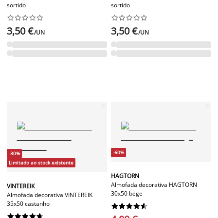
sortido
sortido




















3,50 €
3,50 €
/UN
/UN
-60%
-30%
Limitado ao stock existente
HAGTORN
Almofada decorativa HAGTORN
VINTEREIK
30x50 bege
Almofada decorativa VINTEREIK
35x50 castanho



















