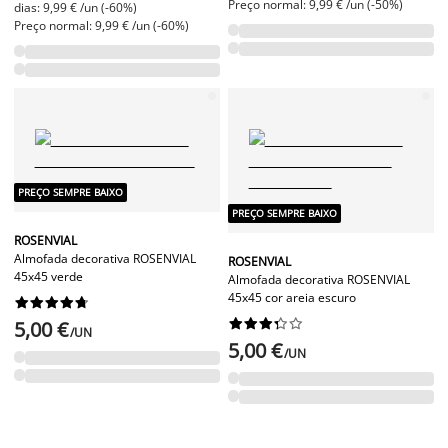
Preço normal: 9,99 € /un (-50%)
dias: 9,99 € /un (-60%)
Preço normal: 9,99 € /un (-60%)
PREÇO SEMPRE BAIXO
PREÇO SEMPRE BAIXO
ROSENVIAL
Almofada decorativa ROSENVIAL
ROSENVIAL
45x45 verde
Almofada decorativa ROSENVIAL
45x45 cor areia escuro




















5,00 €
/UN
5,00 €
/UN