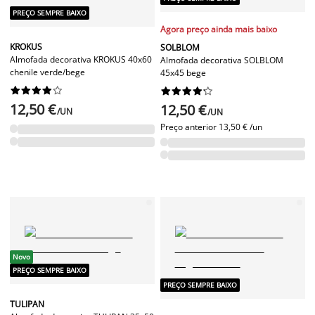
PREÇO SEMPRE BAIXO
Agora preço ainda mais baixo
KROKUS
SOLBLOM
Almofada decorativa KROKUS 40x60
Almofada decorativa SOLBLOM
chenile verde/bege
45x45 bege




















12,50 €
12,50 €
/UN
/UN
Preço anterior
13,50 € /un
Novo
PREÇO SEMPRE BAIXO
PREÇO SEMPRE BAIXO
TULIPAN