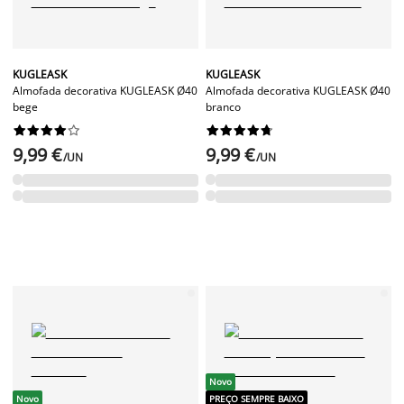
KUGLEASK
KUGLEASK
Almofada decorativa KUGLEASK Ø40
Almofada decorativa KUGLEASK Ø40
bege
branco




















9,99 €
9,99 €
/UN
/UN
Novo
Novo
PREÇO SEMPRE BAIXO