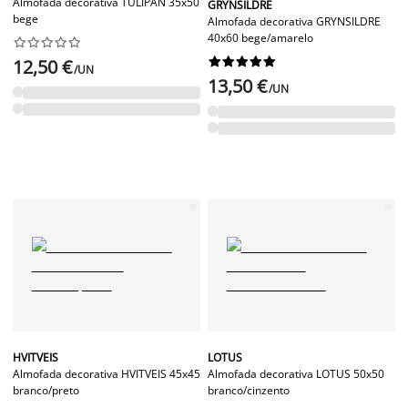
Almofada decorativa TULIPAN 35x50
GRYNSILDRE
bege
Almofada decorativa GRYNSILDRE
40x60 bege/amarelo




















12,50 €
/UN
13,50 €
/UN
HVITVEIS
LOTUS
Almofada decorativa HVITVEIS 45x45
Almofada decorativa LOTUS 50x50
branco/preto
branco/cinzento