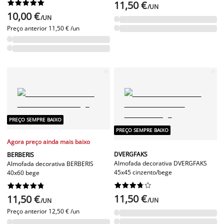










11,50 €
/UN
10,00 €
/UN
Preço anterior
11,50 € /un
PREÇO SEMPRE BAIXO
PREÇO SEMPRE BAIXO
Agora preço ainda mais baixo
DVERGFAKS
BERBERIS
Almofada decorativa DVERGFAKS
Almofada decorativa BERBERIS
45x45 cinzento/bege
40x60 bege




















11,50 €
11,50 €
/UN
/UN
Preço anterior
12,50 € /un