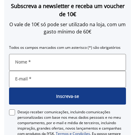
Subscreva a newsletter e receba um voucher
de 10€
O vale de 10€ só pode ser utilizado na loja, com um
gasto mínimo de 60€
Todos os campos marcados com um asterisco (*) são obrigatórios
Nome
*
E-mail
*
Inscreva-se
Desejo receber comunicações, incluindo comunicações
personalizadas com base nos meus dados pessoais e no meu
comportamento, por e-mail e média de terceiros, incluindo
inspiração, grandes ofertas, novos lançamentos e campanhas
com produtos da JYSK.
Termos e Condições
. Eu posso sempre