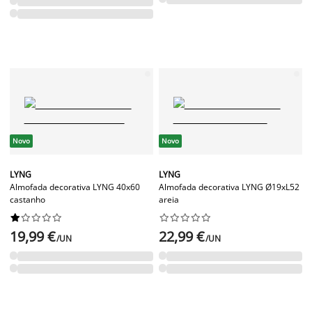
Novo
Novo
LYNG
LYNG
Almofada decorativa LYNG 40x60
Almofada decorativa LYNG Ø19xL52
castanho
areia




















19,99 €
22,99 €
/UN
/UN