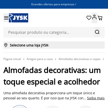
Grandes ofertas para empresas







Selecione uma loja JYSK

Página inicial
Artigos para a casa
Almofadas decorativas e capas
A



Almofadas decorativas: um
toque especial e acolhedor
Uma almofada decorativa proporciona um toque único e
pessoal ao seu quarto. É por isso que na JYSK contamos com
...
Saiba mais
uma vasta gama de almofadas decorativas, disponíveis numa