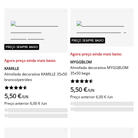
PREÇO SEMPRE BAIXO
PREÇO SEMPRE BAIXO
Agora preço ainda mais baixo
Agora preço ainda mais baixo
MYGGBLOM
Almofada decorativa MYGGBLOM
KAMILLE
35x50 bege
Almofada decorativa KAMILLE 35x50
branco/petróleo




















5,50 €
/UN
5,50 €
/UN
Preço anterior
6,00 € /un
Preço anterior
6,00 € /un