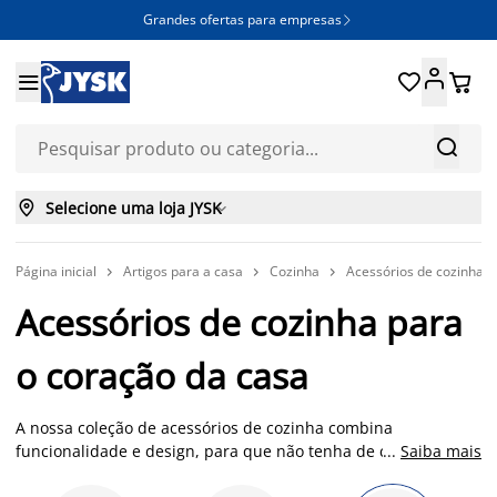
Grandes ofertas para empresas







Selecione uma loja JYSK

Página inicial
Artigos para a casa
Cozinha
Acessórios de cozinha



Acessórios de cozinha para
o coração da casa
A nossa coleção de acessórios de cozinha combina
funcionalidade e design, para que não tenha de comprometer
...
Saiba mais
o estilo dos seus artigos essenciais. Encontre bases, jarros,