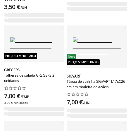
3,50 €
/UN
PREÇO SEMPRE BAIXO
Novo
PREÇO SEMPRE BAIXO
GREGERS
Talheres de salada GREGERS 2
SIGVART
unidades
Tábua de cozinha SIGVART L17xC26
cm em madeira de acácia




















7,00 €
/EMB
7,00 €
3,50 € /unidades
/UN