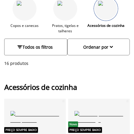
talheres de slada, suportes de rolo de cozinha, bem como
tábuas de cortar/servir em madeira e garrafas de água
térmicas. Pode expressar o seu estilo de vida pessoal, através
dos seus acessórios de cozinha.
Copos e canecas
Pratos, tigelas e
Acessórios de cozinha
talheres


Todos os filtros
Ordenar por
16 produtos
Acessórios de cozinha
Novo
PREÇO SEMPRE BAIXO
PREÇO SEMPRE BAIXO