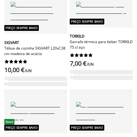
PREÇO SEMPRE BAIXO
PREÇO SEMPRE BAIXO
TORKILD
Garrafa térmica para beber TORKILD
SIGVART
75 cl aço
Tábua de cozinha SIGVART L20xC38
cm madeira de acácia




















7,00 €
/UN
10,00 €
/UN
Novo
PREÇO SEMPRE BAIXO
PREÇO SEMPRE BAIXO