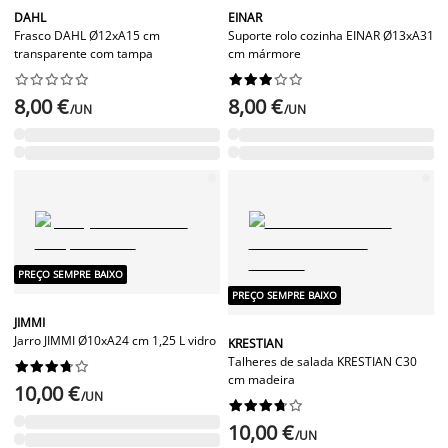
DAHL
EINAR
Frasco DAHL Ø12xA15 cm
Suporte rolo cozinha EINAR Ø13xA31
transparente com tampa
cm mármore




















8,00 €
8,00 €
/UN
/UN
PREÇO SEMPRE BAIXO
PREÇO SEMPRE BAIXO
JIMMI
Jarro JIMMI Ø10xA24 cm 1,25 L vidro
KRESTIAN
Talheres de salada KRESTIAN C30










cm madeira
10,00 €
/UN










10,00 €
/UN