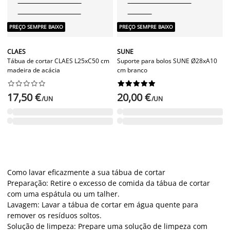
PREÇO SEMPRE BAIXO
PREÇO SEMPRE BAIXO
CLAES
SUNE
Tábua de cortar CLAES L25xC50 cm
Suporte para bolos SUNE Ø28xA10
madeira de acácia
cm branco




















17,50 €
20,00 €
/UN
/UN
Como lavar eficazmente a sua tábua de cortar
Preparação: Retire o excesso de comida da tábua de cortar
com uma espátula ou um talher.
Lavagem: Lavar a tábua de cortar em água quente para
remover os resíduos soltos.
Solução de limpeza: Prepare uma solução de limpeza com