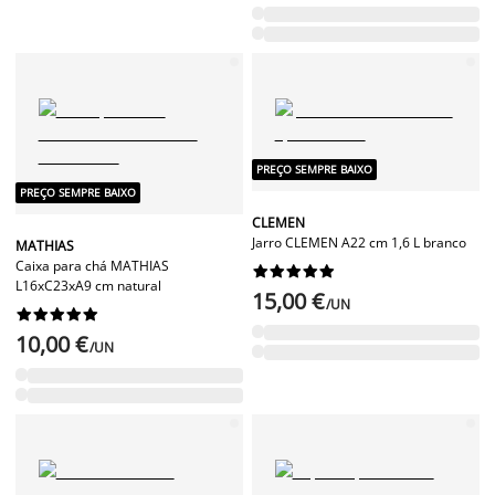
PREÇO SEMPRE BAIXO
PREÇO SEMPRE BAIXO
CLEMEN
Jarro CLEMEN A22 cm 1,6 L branco
MATHIAS
Caixa para chá MATHIAS










L16xC23xA9 cm natural
15,00 €
/UN










10,00 €
/UN