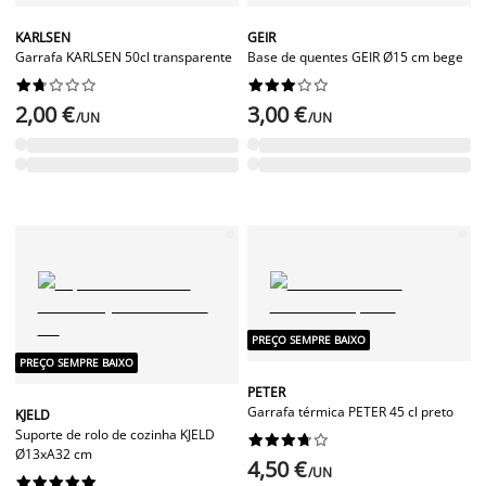
KARLSEN
GEIR
Garrafa KARLSEN 50cl transparente
Base de quentes GEIR Ø15 cm bege




















2,00 €
3,00 €
/UN
/UN
PREÇO SEMPRE BAIXO
PREÇO SEMPRE BAIXO
PETER
Garrafa térmica PETER 45 cl preto
KJELD
Suporte de rolo de cozinha KJELD










Ø13xA32 cm
4,50 €
/UN









