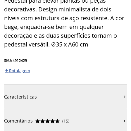
Pedestal para elevar plantas ou peças
decorativas. Design minimalista de dois
níveis com estrutura de aço resistente. A cor
bege, enquadra-se bem em qualquer
decoração e as duas superfícies tornam o
pedestal versátil. Ø35 x A60 cm
SKU: 4912429
Rotulagem

Características

Comentários
(
15
)










