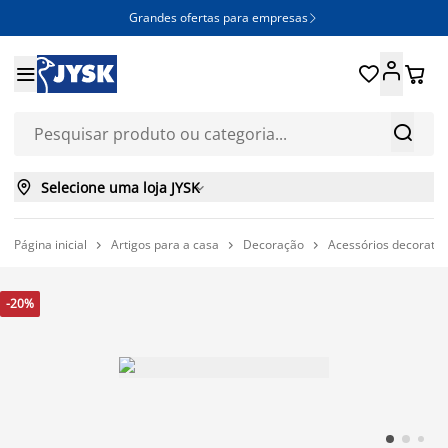
Grandes ofertas para empresas







Selecione uma loja JYSK

Página inicial
Artigos para a casa
Decoração
Acessórios decorativ



-20%