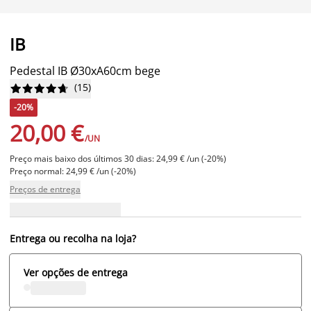
IB
Pedestal IB Ø30xA60cm bege
(
15
)










-20%
20,00 €
/UN
Preço mais baixo dos últimos 30 dias: 24,99 € /un (-20%)
Preço normal: 24,99 € /un (-20%)
Preços de entrega
Entrega ou recolha na loja?
Ver opções de entrega